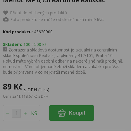
Merlot IGP 0,75l Baron de Baussac
Přidat do oblíbených produktů
Foto produktu se může od skutečnosti mírně lišit.
Kód produktu:
43620900
Skladem:
100 - 500 ks
Zobrazená skladová dostupnost je aktuální na centrálním
skladě společnosti Peal a.s., U plynárny 412/101, Praha 10.
Pokud máte vybrán osobní odběr na některé jiné naší prodejně,
nemusí mít Vámi objednané zboží skladem a zakázka pro Vás
bude připravena v co nejkratší možné době.
89 Kč
s DPH (1 ks)
Cena za 1l: 118,67 Kč s DPH
KS
Koupit