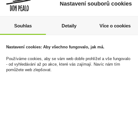
Nastavení souborů cookies
Souhlas
Detaily
Více o cookies
Káva Tchibo Barista
Chenin Blanc 0,75l
Nastavení cookies: Aby všechno fungovalo, jak má.
Intense 250g
Brandvlei
Používáme cookies, aby se vám web dobře prohlížel a vše fungovalo
159 Kč
170 Kč
- od vyhledávání až po akce, které vás zajímají. Navíc nám tím
pomůžete web zlepšovat.
Cena za:
1 ks
Cena za:
1 ks
Skladem:
5 - 50 ks
Skladem:
50 - 100 ks
výprodej