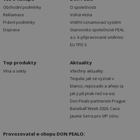
Obchodní podmínky
O společnosti
Reklamace
Volná místa
Právní podmínky
Vnitřní oznamovací systém
Doprava
Stanovisko společnosti PEAL
a.s. k připravované směrnici
EU TPD 3
Top produkty
Aktuality
Vína a sekty
Všechny aktuality
Tequila: jak se vyznat v
blanco, reposado a añejo (a
jak ji pít jinak než na ex)
Don Pealo partnerem Prague
Baseball Week 2026. Cava
Jaume Serra pro VIP zónu
Provozovatel e-shopu DON PEALO: