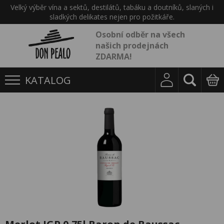
Velký výběr vína a sektů, destilátů, tabáku a doutníků, slaných i
sladkých delikates nejen pro požitkáře.
Osobní odběr na všech
našich prodejnách
ZDARMA!
KATALOG