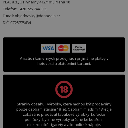
PEAL a.s., U Plynárny 412/101, Praha 10
Telefon: +420 725 744 315
E-mail: objednavky@donpealo.cz
DIČ: CZ25775634
V našich kamenných prodejnách přijímáme platby v
hotovosti a platebními kartami.
Stránky obsahují výrobky, které mohou být prodávány
pouze osobám starším 18 let. Osobám mladším 18 let je
zakázáno prodávat tabákové výrobky, kuřácké
pomůcky, bylinné výrobky určené ke kouření,
elektronické cigarety a alkoholické nápoje.