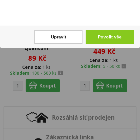
Upravit
Povolit vše
Sauvignon blanc 0,75l
Gin Brokers 0,7 40%
Quantum
449 Kč
89 Kč
Cena za:
1 ks
Skladem:
5 - 50 ks
Cena za:
1 ks
Skladem:
100 - 500 ks
Rozsáhlá síť prodejen
Zákaznická linka