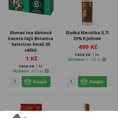
Ahmad tea dárková
Sladká Meruňka 0,7l
kazeta čajů Botanica
35% R.Jelínek
Selection Small 30
499 Kč
sáčků
Cena za:
1 ks
1 Kč
Skladem:
5 - 50 ks
Cena za:
1 ks
Skladem:
do 5 ks