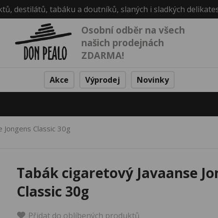
ktů, destilátů, tabáku a doutníků, slaných i sladkých delikate
Osobní odběr na všech
našich prodejnách
ZDARMA!
Akce
Výprodej
Novinky
e Jongens Classic 30g
Tabák cigaretový Javaanse J
Classic 30g
Přidat do oblíbených produktů