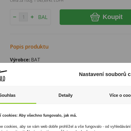
Cena za 100g: 1 043,89 Kč s DPH
Koupit
BAL
Popis produktu
Výrobce:
BAT
Značka:
Javaanse
Nastavení souborů c
Způsob balení:
Papir do 50g
I přesto, že jsou informace o výrobcích pravidelně aktualiz
odpovědnost za jakékoliv nesprávné informace. To však nemá vl
Souhlas
Detaily
Více o coo
zákona. Tyto informace jsou podávány pouze pro osobní použit
kopírovány bez předchozího souhlasu DonPealo ani bez řádnéh
í cookies: Aby všechno fungovalo, jak má.
 cookies, aby se vám web dobře prohlížel a vše fungovalo - od vyhledávání