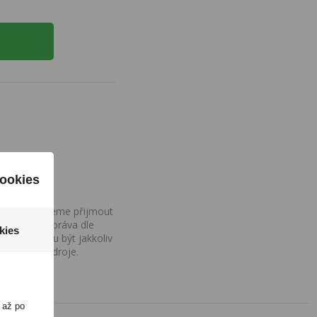
ookies
ovány, nemůžeme přijmout
iv na Vaše práva dle
kies
í a nemohou být jakkoliv
o uvedení zdroje.
 až po