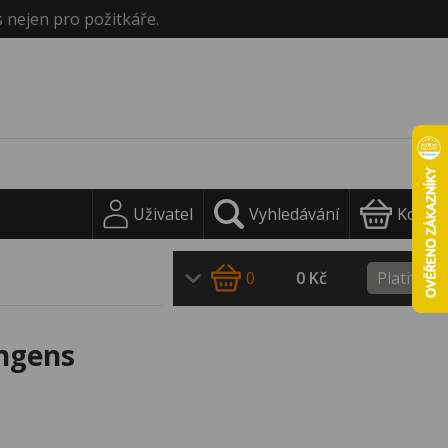
s nejen pro požitkáře.
Uživatel
Vyhledávání
Košík
0
0 Kč
Platit
ongens