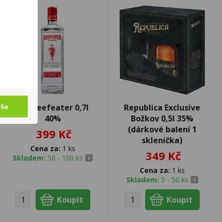
Gin Beefeater 0,7l
Republica Exclusive
vše
40%
Božkov 0,5l 35%
(dárkové balení 1
399 Kč
sklenička)
Cena za:
1 ks
349 Kč
Skladem:
50 - 100 ks
Cena za:
1 ks
Skladem:
5 - 50 ks