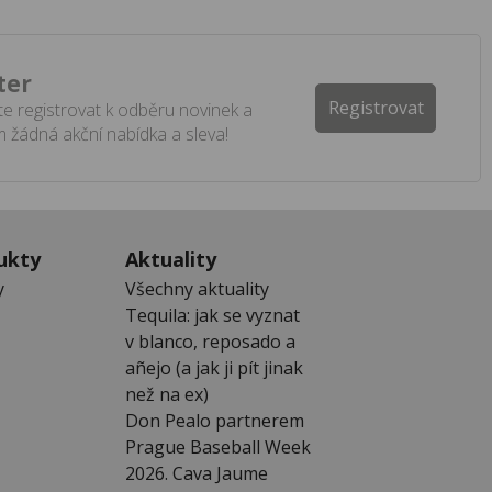
ter
Registrovat
e registrovat k odběru novinek a
 žádná akční nabídka a sleva!
ukty
Aktuality
y
Všechny aktuality
Tequila: jak se vyznat
v blanco, reposado a
añejo (a jak ji pít jinak
než na ex)
Don Pealo partnerem
Prague Baseball Week
2026. Cava Jaume