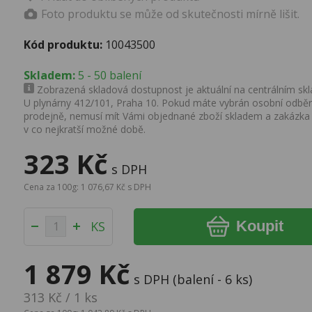
Foto produktu se může od skutečnosti mírně lišit.
Kód produktu:
10043500
Skladem:
5 - 50 balení
Zobrazená skladová dostupnost je aktuální na centrálním skla
U plynárny 412/101, Praha 10. Pokud máte vybrán osobní odběr 
prodejně, nemusí mít Vámi objednané zboží skladem a zakázka
v co nejkratší možné době.
323 Kč
s DPH
Cena za 100g: 1 076,67 Kč s DPH
Koupit
KS
1 879 Kč
s DPH (balení - 6 ks)
313 Kč / 1 ks