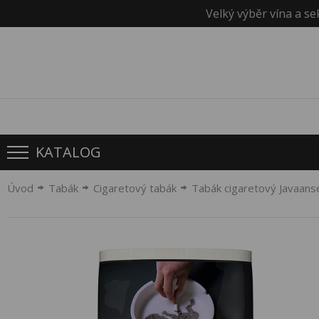
Velký výběr vína a se
KATALOG
Úvod
Tabák
Cigaretový tabák
Tabák cigaretový Javaans