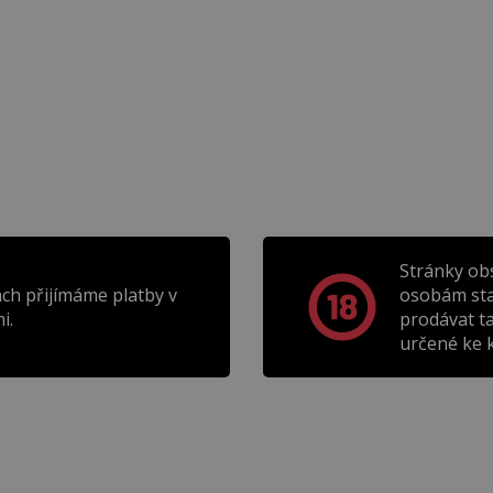
Stránky ob
ch přijímáme platby v
osobám sta
i.
prodávat t
určené ke k