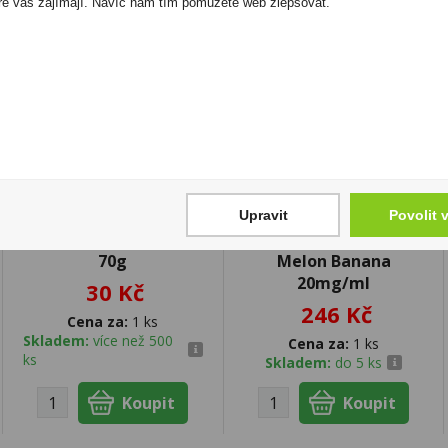
ré vás zajímají. Navíc nám tím pomůžete web zlepšovat.
Popcorn Panda s
Liquid Oxva Ox
Upravit
Povolit 
příchutí BBQ žebírek
Passion Salt 10ml
70g
Melon Banana
20mg/ml
30 Kč
246 Kč
Cena za:
1 ks
Skladem:
více než 500
Cena za:
1 ks
ks
Skladem:
do 5 ks