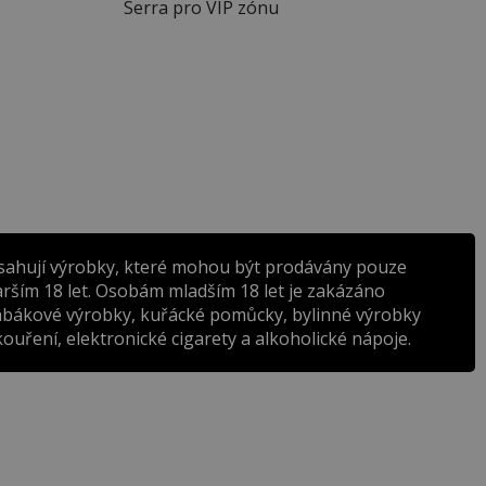
Serra pro VIP zónu
sahují výrobky, které mohou být prodávány pouze
rším 18 let. Osobám mladším 18 let je zakázáno
abákové výrobky, kuřácké pomůcky, bylinné výrobky
ouření, elektronické cigarety a alkoholické nápoje.