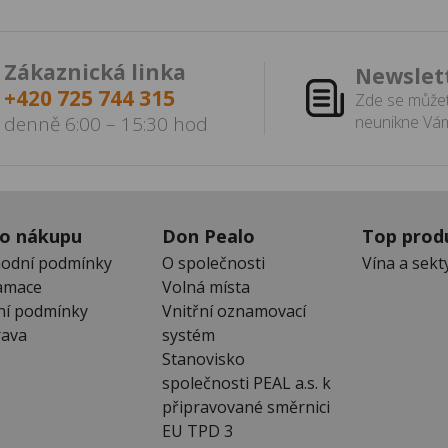
Zákaznická linka
Newslet
+420 725 744 315
Zde se můžet
denně 6:00 – 15:30 hod
neunikne Vám
 o nákupu
Don Pealo
Top prod
odní podmínky
O společnosti
Vína a sekt
amace
Volná místa
ní podmínky
Vnitřní oznamovací
ava
systém
Stanovisko
společnosti PEAL a.s. k
připravované směrnici
EU TPD 3