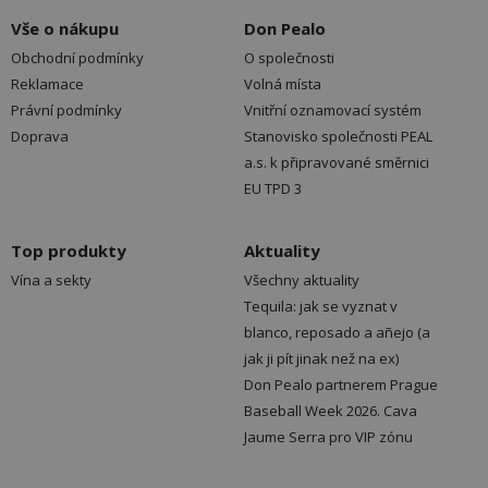
Vše o nákupu
Don Pealo
Obchodní podmínky
O společnosti
Reklamace
Volná místa
Právní podmínky
Vnitřní oznamovací systém
Doprava
Stanovisko společnosti PEAL
a.s. k připravované směrnici
EU TPD 3
Top produkty
Aktuality
Vína a sekty
Všechny aktuality
Tequila: jak se vyznat v
blanco, reposado a añejo (a
jak ji pít jinak než na ex)
Don Pealo partnerem Prague
Baseball Week 2026. Cava
Jaume Serra pro VIP zónu