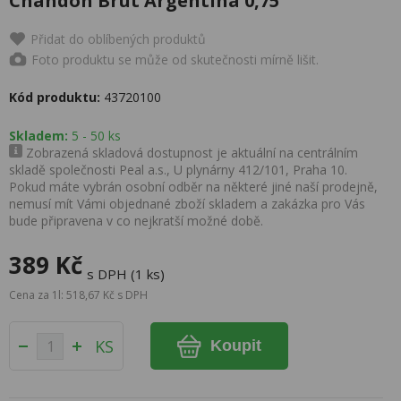
Chandon Brut Argentina 0,75
Přidat do oblíbených produktů
Foto produktu se může od skutečnosti mírně lišit.
Kód produktu:
43720100
Skladem:
5 - 50 ks
Zobrazená skladová dostupnost je aktuální na centrálním
skladě společnosti Peal a.s., U plynárny 412/101, Praha 10.
Pokud máte vybrán osobní odběr na některé jiné naší prodejně,
nemusí mít Vámi objednané zboží skladem a zakázka pro Vás
bude připravena v co nejkratší možné době.
389 Kč
s DPH (1 ks)
Cena za 1l: 518,67 Kč s DPH
KS
Koupit