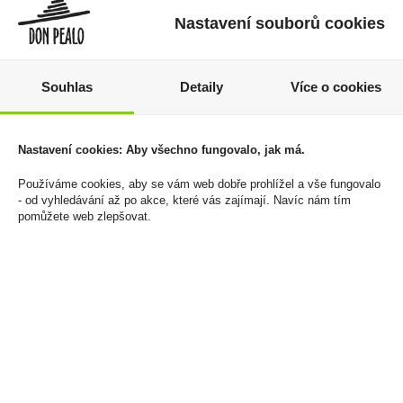
Nastavení souborů cookies
Souhlas
Detaily
Více o cookies
Nastavení cookies: Aby všechno fungovalo, jak má.
Bylinná náplň Veo Ruby
Tabák Borkum Riff
Twist U
Bronze 40g
Používáme cookies, aby se vám web dobře prohlížel a vše fungovalo
- od vyhledávání až po akce, které vás zajímají. Navíc nám tím
950 Kč
369 Kč
pomůžete web zlepšovat.
Cena za:
balení (10 ks)
Cena za:
1 ks
Skladem:
5 - 50 balení
Skladem:
5 - 50 ks