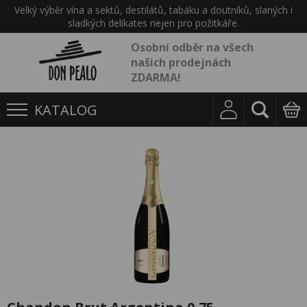
Velký výběr vína a sektů, destilátů, tabáku a doutníků, slaných i
sladkých delikates nejen pro požitkáře.
Osobní odběr na všech
našich prodejnách
ZDARMA!
KATALOG