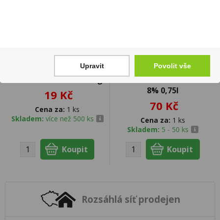
Upravit
Povolit vše
Haribo Goldbaren 100g
Moscato De Luxe Bianco
8% 0,75l
19 Kč
70 Kč
Cena za:
1 ks
Skladem:
více než 500 ks
Cena za:
1 ks
Skladem:
5 - 50 ks
Rozsáhlá síť prodejen