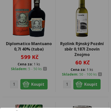
Diplomatico Mantuano
Ryzlink Rýnský Pozdní
0,7l 40% (tuba)
sběr 0,187l Znovín
Znojmo
599 Kč
60 Kč
Cena za:
1 ks
Skladem:
5 - 50 ks
Cena za:
1 ks
Skladem:
50 - 100 ks