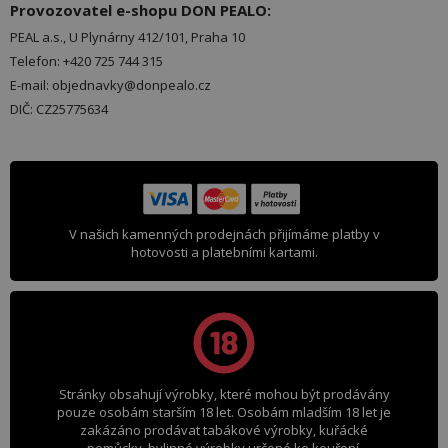
Provozovatel e-shopu DON PEALO:
PEAL a.s., U Plynárny 412/101, Praha 10
Telefon: +420 725 744 315
E-mail: objednavky@donpealo.cz
DIČ: CZ25775634
V našich kamenných prodejnách přijímáme platby v
hotovosti a platebními kartami.
Stránky obsahují výrobky, které mohou být prodávány
pouze osobám starším 18 let. Osobám mladším 18 let je
zakázáno prodávat tabákové výrobky, kuřácké