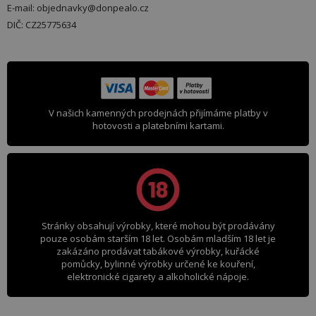
E-mail: objednavky@donpealo.cz
DIČ: CZ25775634
V našich kamenných prodejnách přijímáme platby v
hotovosti a platebními kartami.
Stránky obsahují výrobky, které mohou být prodávány
pouze osobám starším 18 let. Osobám mladším 18 let je
zakázáno prodávat tabákové výrobky, kuřácké
pomůcky, bylinné výrobky určené ke kouření,
elektronické cigarety a alkoholické nápoje.