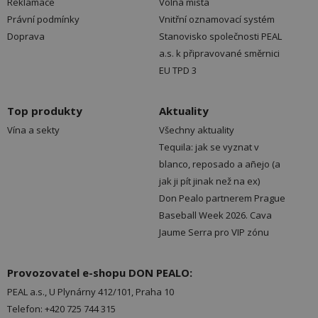
Reklamace
Volná místa
Právní podmínky
Vnitřní oznamovací systém
Doprava
Stanovisko společnosti PEAL
a.s. k připravované směrnici
EU TPD 3
Top produkty
Aktuality
Vína a sekty
Všechny aktuality
Tequila: jak se vyznat v
blanco, reposado a añejo (a
jak ji pít jinak než na ex)
Don Pealo partnerem Prague
Baseball Week 2026. Cava
Jaume Serra pro VIP zónu
Provozovatel e-shopu DON PEALO:
PEAL a.s., U Plynárny 412/101, Praha 10
Telefon: +420 725 744 315