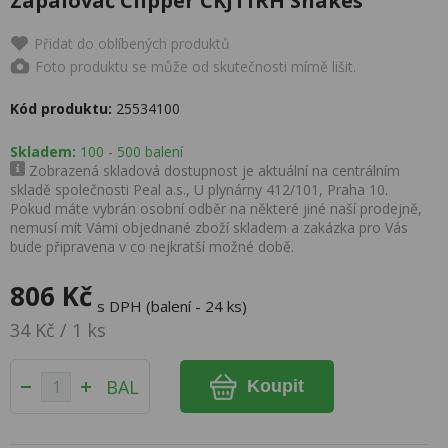
Zapalovač Clipper CKJ11RH Snakes
Přidat do oblíbených produktů
Foto produktu se může od skutečnosti mírně lišit.
Kód produktu:
25534100
Skladem:
100 - 500 balení
Zobrazená skladová dostupnost je aktuální na centrálním
skladě společnosti Peal a.s., U plynárny 412/101, Praha 10.
Pokud máte vybrán osobní odběr na některé jiné naší prodejně,
nemusí mít Vámi objednané zboží skladem a zakázka pro Vás
bude připravena v co nejkratší možné době.
806 Kč
s DPH (balení - 24 ks)
34 Kč / 1 ks
BAL
Koupit