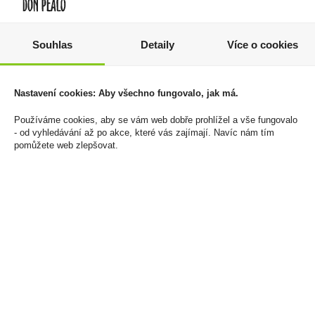
Souhlas
Detaily
Více o cookies
Doutníky La Regenta
Monin Okurka 1l
Individuales
299 Kč
Nastavení cookies: Aby všechno fungovalo, jak má.
2 799 Kč
Cena za:
1 ks
Používáme cookies, aby se vám web dobře prohlížel a vše fungovalo
Skladem:
do 5 ks
Cena za:
krabičku (25 ks)
- od vyhledávání až po akce, které vás zajímají. Navíc nám tím
Skladem:
5 - 50 krabiček
pomůžete web zlepšovat.