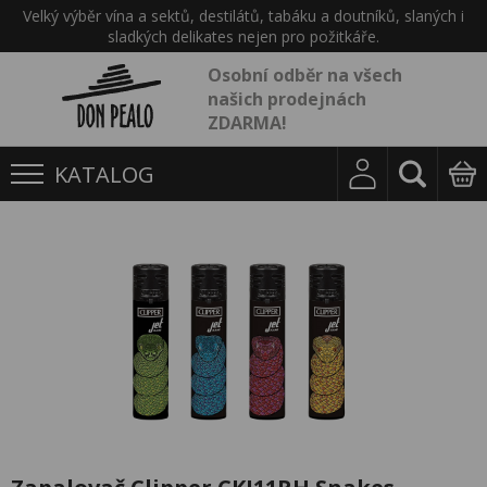
Velký výběr vína a sektů, destilátů, tabáku a doutníků, slaných i
sladkých delikates nejen pro požitkáře.
Osobní odběr na všech
našich prodejnách
ZDARMA!
KATALOG