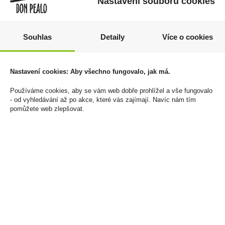
Nastavení souborů cookies
Souhlas
Detaily
Více o cookies
Káva Douwe Egberts
Flipz Salted Caramel
Grand Aroma
70g McVities
Nastavení cookies: Aby všechno fungovalo, jak má.
Vakuovaná 250g
39 Kč
129 Kč
Používáme cookies, aby se vám web dobře prohlížel a vše fungovalo
Cena za:
1 ks
- od vyhledávání až po akce, které vás zajímají. Navíc nám tím
Skladem:
50 - 100 ks
Cena za:
1 ks
pomůžete web zlepšovat.
Skladem:
100 - 500 ks