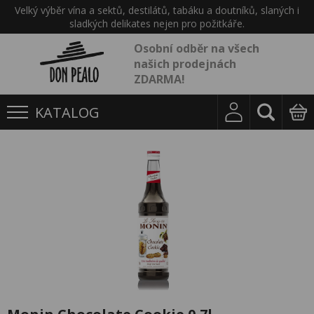
Velký výběr vína a sektů, destilátů, tabáku a doutníků, slaných i
sladkých delikates nejen pro požitkáře.
Osobní odběr na všech
našich prodejnách
ZDARMA!
KATALOG