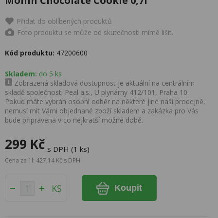
Monin Chocolate Cookie 0,7l
Přidat do oblíbených produktů
Foto produktu se může od skutečnosti mírně lišit.
Kód produktu:
47200600
Skladem:
do 5 ks
Zobrazená skladová dostupnost je aktuální na centrálním
skladě společnosti Peal a.s., U plynárny 412/101, Praha 10.
Pokud máte vybrán osobní odběr na některé jiné naší prodejně,
nemusí mít Vámi objednané zboží skladem a zakázka pro Vás
bude připravena v co nejkratší možné době.
299 Kč
s DPH (1 ks)
Cena za 1l: 427,14 Kč s DPH
KS
Koupit