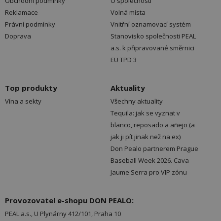
Obchodní podmínky
O společnosti
Reklamace
Volná místa
Právní podmínky
Vnitřní oznamovací systém
Doprava
Stanovisko společnosti PEAL
a.s. k připravované směrnici
EU TPD 3
Top produkty
Aktuality
Vína a sekty
Všechny aktuality
Tequila: jak se vyznat v
blanco, reposado a añejo (a
jak ji pít jinak než na ex)
Don Pealo partnerem Prague
Baseball Week 2026. Cava
Jaume Serra pro VIP zónu
Provozovatel e-shopu DON PEALO:
PEAL a.s., U Plynárny 412/101, Praha 10