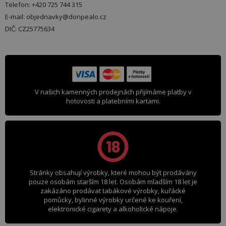
Telefon: +420 725 744 315
E-mail: objednavky@donpealo.cz
DIČ: CZ25775634
V našich kamenných prodejnách přijímáme platby v
hotovosti a platebními kartami.
Stránky obsahují výrobky, které mohou být prodávány
pouze osobám starším 18 let. Osobám mladším 18 let je
zakázáno prodávat tabákové výrobky, kuřácké
pomůcky, bylinné výrobky určené ke kouření,
elektronické cigarety a alkoholické nápoje.