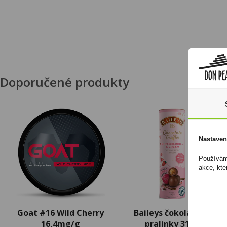
Doporučené produkty
Nastaven
Používáme
akce, kte
Goat #16 Wild Cherry
Baileys čokoládové
16,4mg/g
pralinky 318g