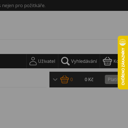
s nejen pro požitkáře.
Uživatel
Vyhledávání
Košík
0
0 Kč
Platit