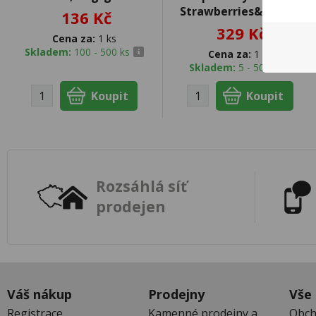
Strawberries&Cream
136 Kč
329 Kč
Cena za:
1 ks
Skladem:
100 - 500 ks
Cena za:
1 ks
Skladem:
5 - 50 ks
Rozsáhlá síť
prodejen
Váš nákup
Prodejny
Vše
Registrace
Kamenné prodejny a
Obch