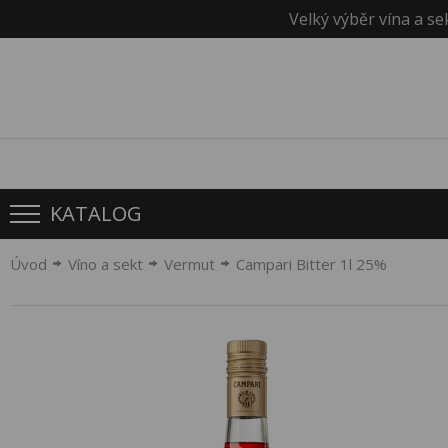
Velký výběr vína a se
KATALOG
Úvod
Víno a sekt
Vermut
Campari Bitter 1l 25%