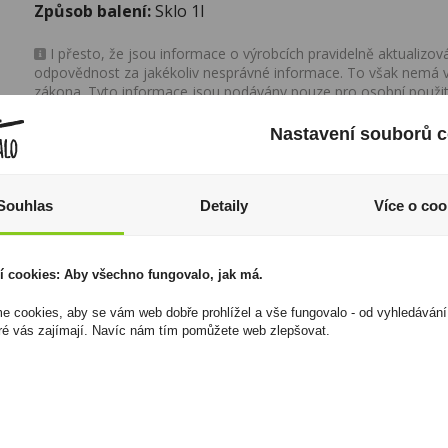
Způsob balení:
Sklo 1l
I přesto, že jsou informace o výrobcích pravidelně aktualiz
odpovědnost za jakékoliv nesprávné informace. To však nemá vl
zákona. Tyto informace jsou podávány pouze pro osobní použit
kopírovány bez předchozího souhlasu DonPealo ani bez řádnéh
Nastavení souborů c
Souhlas
Detaily
Více o coo
í cookies: Aby všechno fungovalo, jak má.
 cookies, aby se vám web dobře prohlížel a vše fungovalo - od vyhledávání
ré vás zajímají. Navíc nám tím pomůžete web zlepšovat.
Tequila Herradura
Malteco 10YO 0,7l
Plata 0,7l 40%
40% (karton)