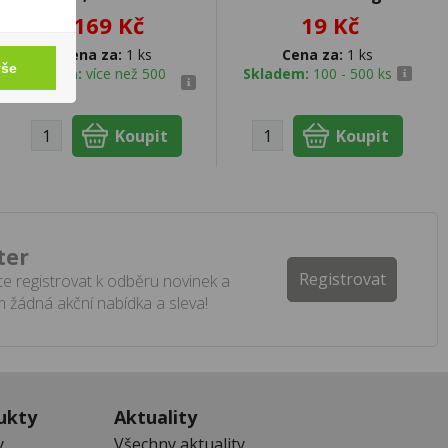
169 Kč
19 Kč
Cena za:
1 ks
Cena za:
1 ks
vše
Skladem:
více než 500
Skladem:
100 - 500 ks
ks
ter
Registrovat
e registrovat k odběru novinek a
 žádná akční nabídka a sleva!
ukty
Aktuality
y
Všechny aktuality