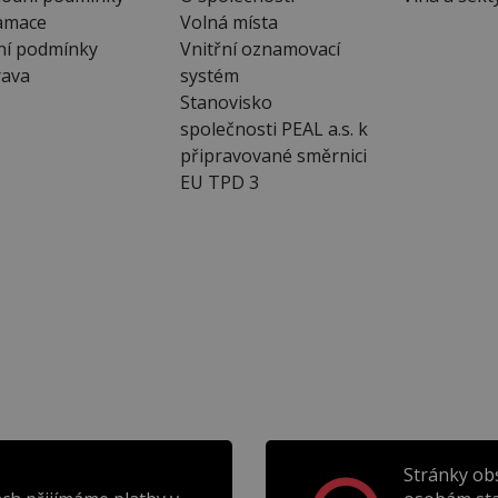
amace
Volná místa
ní podmínky
Vnitřní oznamovací
ava
systém
Stanovisko
společnosti PEAL a.s. k
připravované směrnici
EU TPD 3
Stránky ob