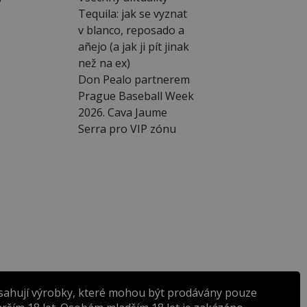
Tequila: jak se vyznat
v blanco, reposado a
añejo (a jak ji pít jinak
než na ex)
Don Pealo partnerem
Prague Baseball Week
2026. Cava Jaume
Serra pro VIP zónu
sahují výrobky, které mohou být prodávány pouze