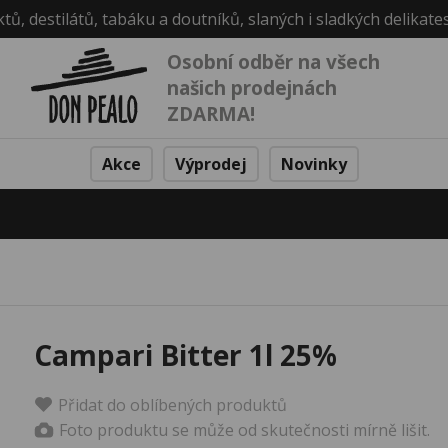
ktů, destilátů, tabáku a doutníků, slaných i sladkých delikate
Osobní odběr na všech
našich prodejnách
ZDARMA!
Akce
Výprodej
Novinky
Campari Bitter 1l 25%
Přidat do oblíbených produktů
Foto produktu se může od skutečnosti mírně lišit.