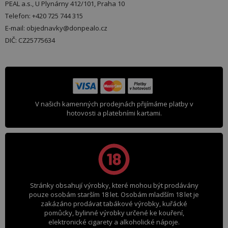
PEAL a.s., U Plynárny 412/101, Praha 10
Telefon: +420 725 744 315
E-mail: objednavky@donpealo.cz
DIČ: CZ25775634
V našich kamenných prodejnách přijímáme platby v
hotovosti a platebními kartami.
Stránky obsahují výrobky, které mohou být prodávány
pouze osobám starším 18 let. Osobám mladším 18 let je
zakázáno prodávat tabákové výrobky, kuřácké
pomůcky, bylinné výrobky určené ke kouření,
elektronické cigarety a alkoholické nápoje.