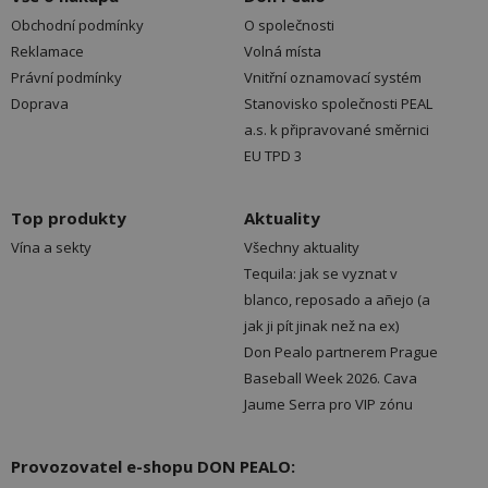
Obchodní podmínky
O společnosti
Reklamace
Volná místa
Právní podmínky
Vnitřní oznamovací systém
Doprava
Stanovisko společnosti PEAL
a.s. k připravované směrnici
EU TPD 3
Top produkty
Aktuality
Vína a sekty
Všechny aktuality
Tequila: jak se vyznat v
blanco, reposado a añejo (a
jak ji pít jinak než na ex)
Don Pealo partnerem Prague
Baseball Week 2026. Cava
Jaume Serra pro VIP zónu
Provozovatel e-shopu DON PEALO: