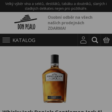
Velký výběr vína a sektů, destilátů, tabáku a doutníků, slaných i
sladkých delikates nejen pro požitkáře.
Osobní odběr na všech
našich prodejnách
ZDARMA!
KATALOG