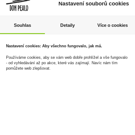
Nastavení souborů cookies
Souhlas
Detaily
Více o cookies
Champagne Mumm
Doutníky Djarum Black
Rosé Brut 0,75l
Ivory Kretek Filtr
Cigarillos 10ks
1 269 Kč
Nastavení cookies: Aby všechno fungovalo, jak má.
79 Kč
Cena za:
1 ks
Skladem:
5 - 50 ks
Cena za:
krabičku (1 ks)
Používáme cookies, aby se vám web dobře prohlížel a vše fungovalo
Skladem:
více než 500
- od vyhledávání až po akce, které vás zajímají. Navíc nám tím
pomůžete web zlepšovat.
krabiček