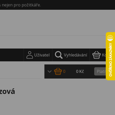
s nejen pro požitkáře.
Uživatel
Vyhledávání
Košík
0
0 Kč
Platit
ázová