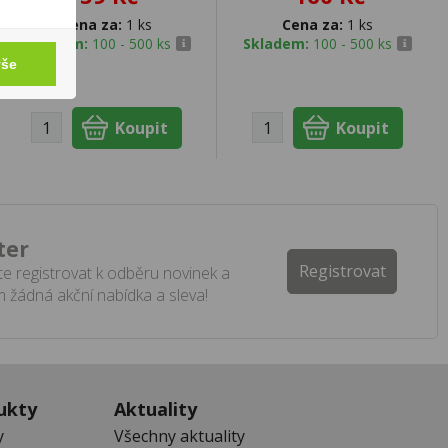
Cena za:
1 ks
Cena za:
1 ks
Skladem:
100 - 500 ks
Skladem:
100 - 500 ks
vše
ter
Registrovat
e registrovat k odběru novinek a
 žádná akční nabídka a sleva!
ukty
Aktuality
y
Všechny aktuality