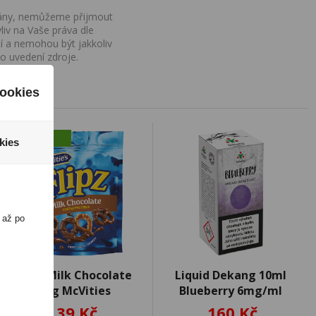
ovány, nemůžeme přijmout
iv na Vaše práva dle
í a nemohou být jakkoliv
o uvedení zdroje.
ookies
novinka
kies
 až po
Flipz Milk Chocolate
Liquid Dekang 10ml
70g McVities
Blueberry 6mg/ml
39 Kč
160 Kč