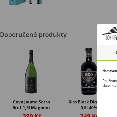
Doporučené produkty
Nastaven
Používáme
akce, kte
Cava Jaume Serra
Kiss Black Diamond
Brut 1,5l Magnum
0,5l 40%
399 Kč
749 Kč