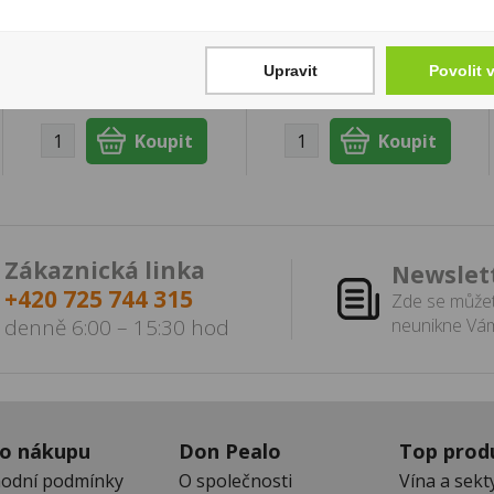
750g (dóza)
Cena za:
1 ks
179 Kč
Skladem:
100 - 500 ks
Upravit
Povolit 
Cena za:
1 ks
Skladem:
100 - 500 ks
Zákaznická linka
Newslet
+420 725 744 315
Zde se můžet
denně 6:00 – 15:30 hod
neunikne Vám
 o nákupu
Don Pealo
Top prod
odní podmínky
O společnosti
Vína a sekt