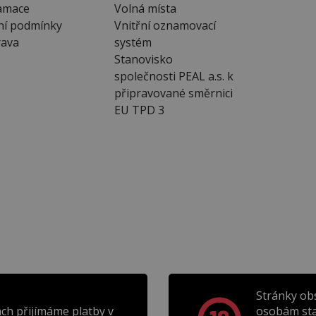
amace
Volná místa
ní podmínky
Vnitřní oznamovací
ava
systém
Stanovisko
společnosti PEAL a.s. k
připravované směrnici
EU TPD 3
Stránky ob
ch přijímáme platby v
osobám sta