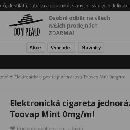
ktů, destilátů, tabáku a doutníků, slaných i sladkých delikate
Osobní odběr na všech
našich prodejnách
ZDARMA!
Akce
Výprodej
Novinky
zové
Elektronická cigareta jednorázová Toovap Mint 0mg/ml
Elektronická cigareta jednor
Toovap Mint 0mg/ml
Přidat do oblíbených produktů