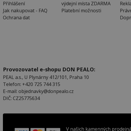
Přihlášení
výdejní místa ZDARMA
Rekl
Jak nakupovat - FAQ
Platební možnosti
Práv
Ochrana dat
Dopr
Provozovatel e-shopu DON PEALO:
PEAL a.s., U Plynárny 412/101, Praha 10
Telefon: +420 725 744 315
E-mail: objednavky@donpealo.cz
DIČ: CZ25775634
V našich kamenných prodejná