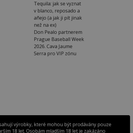
Tequila: jak se vyznat
v blanco, reposado a
añejo (a jak ji pít jinak
než na ex)
Don Pealo partnerem
Prague Baseball Week
2026. Cava Jaume
Serra pro VIP zónu
sahují výrobky, které mohou být prodávány pouze
rším 18 let. Osobám mladším 18 let je zakázáno