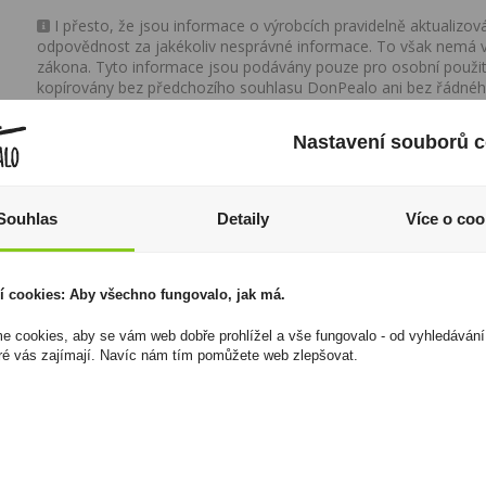
I přesto, že jsou informace o výrobcích pravidelně aktualiz
odpovědnost za jakékoliv nesprávné informace. To však nemá vl
zákona. Tyto informace jsou podávány pouze pro osobní použit
kopírovány bez předchozího souhlasu DonPealo ani bez řádnéh
Nastavení souborů c
Souhlas
Detaily
Více o coo
í cookies: Aby všechno fungovalo, jak má.
 cookies, aby se vám web dobře prohlížel a vše fungovalo - od vyhledávání
ré vás zajímají. Navíc nám tím pomůžete web zlepšovat.
Haribo Color-Rado -
Božkov Originál
Mix gumových a
Tuzemský 0,09l 37,5%
lékořicových bonbónů
49 Kč