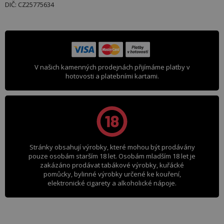
DIČ: CZ25775634
V našich kamenných prodejnách přijímáme platby v
hotovosti a platebními kartami.
Stránky obsahují výrobky, které mohou být prodávány
pouze osobám starším 18 let. Osobám mladším 18 let je
zakázáno prodávat tabákové výrobky, kuřácké
pomůcky, bylinné výrobky určené ke kouření,
elektronické cigarety a alkoholické nápoje.