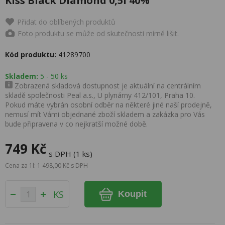
Kiss Black Diamond 0,5l 40%
Přidat do oblíbených produktů
Foto produktu se může od skutečnosti mírně lišit.
Kód produktu:
41289700
Skladem:
5 - 50 ks
Zobrazená skladová dostupnost je aktuální na centrálním
skladě společnosti Peal a.s., U plynárny 412/101, Praha 10.
Pokud máte vybrán osobní odběr na některé jiné naší prodejně,
nemusí mít Vámi objednané zboží skladem a zakázka pro Vás
bude připravena v co nejkratší možné době.
749 Kč
s DPH (1 ks)
Cena za 1l: 1 498,00 Kč s DPH
KS
Koupit