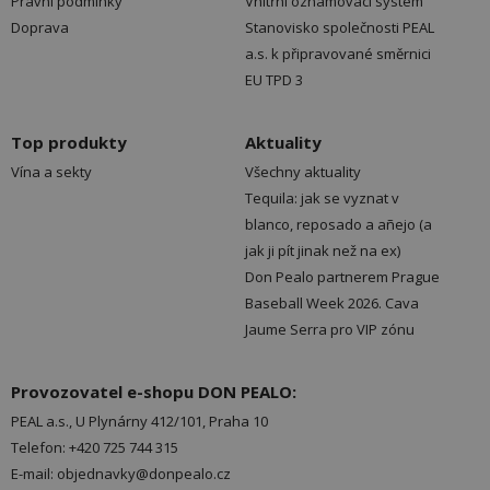
Právní podmínky
Vnitřní oznamovací systém
Doprava
Stanovisko společnosti PEAL
a.s. k připravované směrnici
EU TPD 3
Top produkty
Aktuality
Vína a sekty
Všechny aktuality
Tequila: jak se vyznat v
blanco, reposado a añejo (a
jak ji pít jinak než na ex)
Don Pealo partnerem Prague
Baseball Week 2026. Cava
Jaume Serra pro VIP zónu
Provozovatel e-shopu DON PEALO:
PEAL a.s., U Plynárny 412/101, Praha 10
Telefon: +420 725 744 315
E-mail: objednavky@donpealo.cz