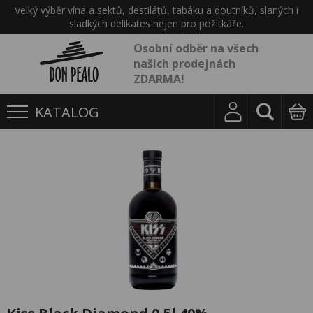
Velký výběr vína a sektů, destilátů, tabáku a doutníků, slaných i
sladkých delikates nejen pro požitkáře.
Osobní odběr na všech
našich prodejnách
ZDARMA!
KATALOG