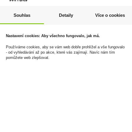
Souhlas
Detaily
Více o cookies
El General 15YO 0,7 40%
Vodka Božkov 0,5l
37,5%
879 Kč
Nastavení cookies: Aby všechno fungovalo, jak má.
1 Kč
Cena za:
1 ks
Skladem:
5 - 50 ks
Používáme cookies, aby se vám web dobře prohlížel a vše fungovalo
Cena za:
1 ks
- od vyhledávání až po akce, které vás zajímají. Navíc nám tím
Skladem:
50 - 100 ks
pomůžete web zlepšovat.