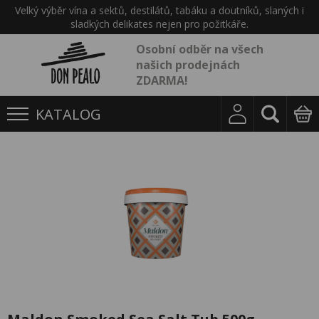
Velký výběr vína a sektů, destilátů, tabáku a doutníků, slaných i
sladkých delikates nejen pro požitkáře.
Osobní odběr na všech
našich prodejnách
ZDARMA!
KATALOG