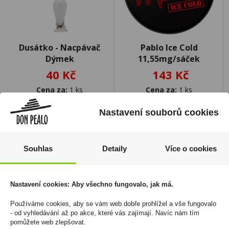
Dusátko - Nacpávač
Pablo Ice Cold
Dýmek
11,55mg/sáček
40 Kč
143 Kč
Cena za:
1 ks
Cena za:
1 ks
Skladem:
50 - 100 ks
Skladem:
více než 500 ks
Nastavení souborů cookies
Souhlas
Detaily
Více o cookies
Nastavení cookies: Aby všechno fungovalo, jak má.
Používáme cookies, aby se vám web dobře prohlížel a vše fungovalo
- od vyhledávání až po akce, které vás zajímají. Navíc nám tím
pomůžete web zlepšovat.