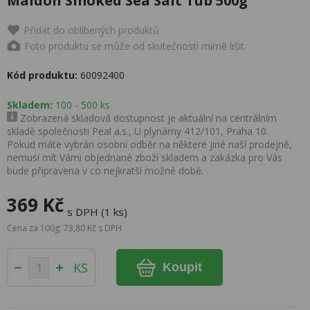
Maldon Smoked Sea Salt Tub 500g
Přidat do oblíbených produktů
Foto produktu se může od skutečnosti mírně lišit.
Kód produktu:
60092400
Skladem:
100 - 500 ks
Zobrazená skladová dostupnost je aktuální na centrálním
skladě společnosti Peal a.s., U plynárny 412/101, Praha 10.
Pokud máte vybrán osobní odběr na některé jiné naší prodejně,
nemusí mít Vámi objednané zboží skladem a zakázka pro Vás
bude připravena v co nejkratší možné době.
369 Kč
s DPH (1 ks)
Cena za 100g: 73,80 Kč s DPH
KS
Koupit