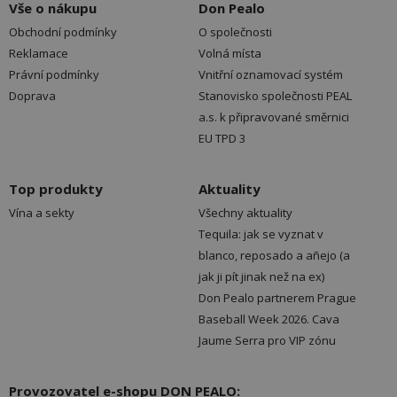
Vše o nákupu
Don Pealo
Obchodní podmínky
O společnosti
Reklamace
Volná místa
Právní podmínky
Vnitřní oznamovací systém
Doprava
Stanovisko společnosti PEAL
a.s. k připravované směrnici
EU TPD 3
Top produkty
Aktuality
Vína a sekty
Všechny aktuality
Tequila: jak se vyznat v
blanco, reposado a añejo (a
jak ji pít jinak než na ex)
Don Pealo partnerem Prague
Baseball Week 2026. Cava
Jaume Serra pro VIP zónu
Provozovatel e-shopu DON PEALO: