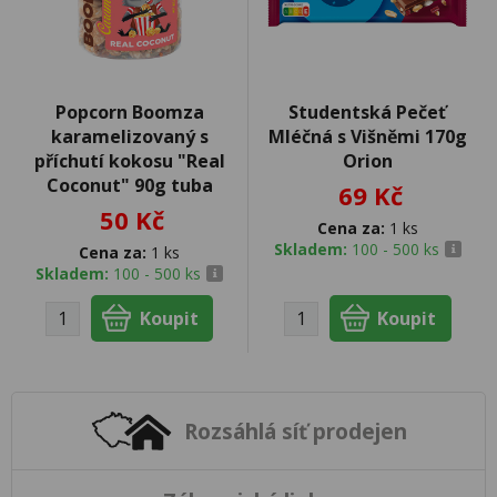
Popcorn Boomza
Studentská Pečeť
karamelizovaný s
Mléčná s Višněmi 170g
příchutí kokosu "Real
Orion
Coconut" 90g tuba
69 Kč
50 Kč
Cena za:
1 ks
Skladem:
100 - 500 ks
Cena za:
1 ks
Skladem:
100 - 500 ks
Rozsáhlá síť prodejen