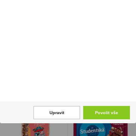
Doutníky Burton Crush
Elektronická cigareta
Purple 17/K
jednorázová Vuse Go
1000 Pen Blueberry
129 Kč
Raspberry 18mg/ml
Cena za:
krabičku (1 ks)
219 Kč
Skladem:
50 - 100
krabiček
Cena za:
1 ks
Skladem:
100 - 500 ks
Upravit
Povolit vše