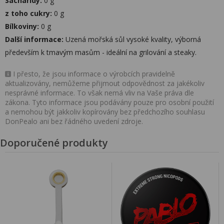
Sacharidy:
0 g
z toho cukry:
0 g
Bílkoviny:
0 g
Další informace:
Uzená mořská sůl vysoké kvality, výborná
především k tmavým masům - ideální na grilování a steaky.
I přesto, že jsou informace o výrobcích pravidelně
aktualizovány, nemůžeme přijmout odpovědnost za jakékoliv
nesprávné informace. To však nemá vliv na Vaše práva dle
zákona. Tyto informace jsou podávány pouze pro osobní použití
a nemohou být jakkoliv kopírovány bez předchozího souhlasu
DonPealo ani bez řádného uvedení zdroje.
Doporučené produkty