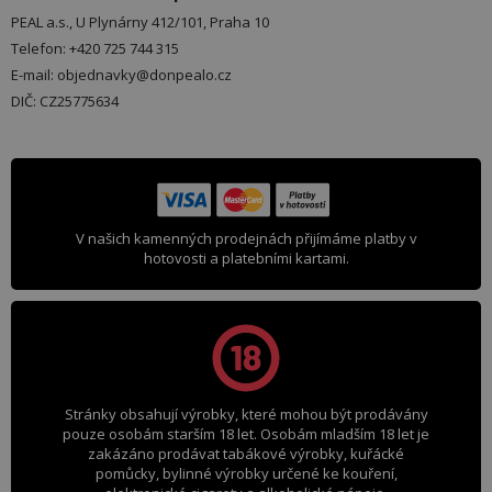
PEAL a.s., U Plynárny 412/101, Praha 10
Telefon: +420 725 744 315
E-mail: objednavky@donpealo.cz
DIČ: CZ25775634
V našich kamenných prodejnách přijímáme platby v
hotovosti a platebními kartami.
Stránky obsahují výrobky, které mohou být prodávány
pouze osobám starším 18 let. Osobám mladším 18 let je
zakázáno prodávat tabákové výrobky, kuřácké
pomůcky, bylinné výrobky určené ke kouření,