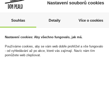
Nastavení souborů cookies
Souhlas
Detaily
Více o cookies
Tramín červený Pozdní
Fernet Citrus 0,2l 27%
sběr 0,75l Habánské
Stock
Nastavení cookies: Aby všechno fungovalo, jak má.
Sklepy
89 Kč
Používáme cookies, aby se vám web dobře prohlížel a vše fungovalo
209 Kč
Cena za:
1 ks
- od vyhledávání až po akce, které vás zajímají. Navíc nám tím
pomůžete web zlepšovat.
Skladem:
100 - 500 ks
Cena za:
1 ks
Skladem:
5 - 50 ks