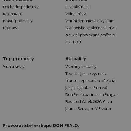
Obchodní podmínky
O společnosti
Reklamace
Volná místa
Právní podmínky
Vnitřní oznamovací systém
Doprava
Stanovisko společnosti PEAL
a.s. k připravované směrnici
EU TPD 3
Top produkty
Aktuality
Vína a sekty
Všechny aktuality
Tequila: jak se vyznat v
blanco, reposado a añejo (a
jak ji pít jinak než na ex)
Don Pealo partnerem Prague
Baseball Week 2026. Cava
Jaume Serra pro VIP zónu
Provozovatel e-shopu DON PEALO: