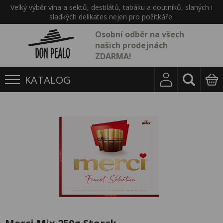
Velký výběr vína a sektů, destilátů, tabáku a doutníků, slaných i
sladkých delikates nejen pro požitkáře.
Osobní odběr na všech
našich prodejnách
ZDARMA!
KATALOG