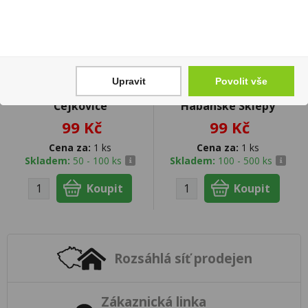
Upravit
Povolit vše
Chardonnay NEW 0,75l
Veltlínské zelené 0,75l
Čejkovice
Habánské Sklepy
99 Kč
99 Kč
Cena za:
1 ks
Cena za:
1 ks
Skladem:
50 - 100 ks
Skladem:
100 - 500 ks
Rozsáhlá síť prodejen
Zákaznická linka