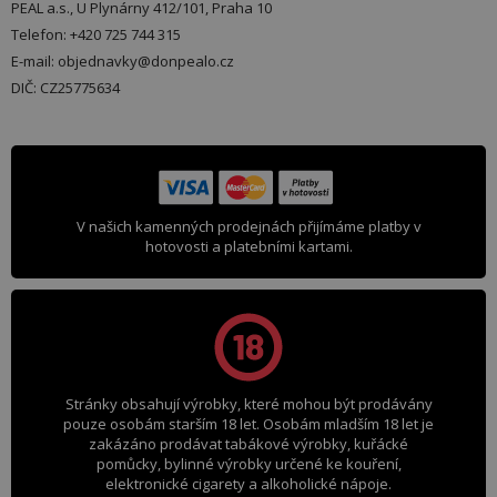
PEAL a.s., U Plynárny 412/101, Praha 10
Telefon: +420 725 744 315
E-mail: objednavky@donpealo.cz
DIČ: CZ25775634
V našich kamenných prodejnách přijímáme platby v
hotovosti a platebními kartami.
Stránky obsahují výrobky, které mohou být prodávány
pouze osobám starším 18 let. Osobám mladším 18 let je
zakázáno prodávat tabákové výrobky, kuřácké
pomůcky, bylinné výrobky určené ke kouření,
elektronické cigarety a alkoholické nápoje.