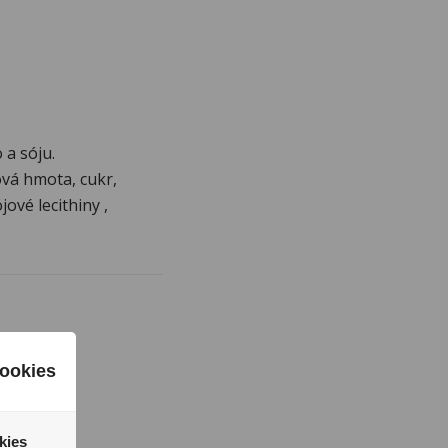
 a sóju.
vá hmota, cukr,
ové lecithiny ,
ookies
kies