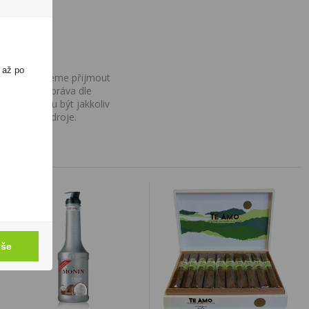
 až po
ovány, nemůžeme přijmout
iv na Vaše práva dle
í a nemohou být jakkoliv
o uvedení zdroje.
vše