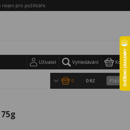
s nejen pro požitkáře.
Uživatel
Vyhledávání
Košík
0
0 Kč
Platit
ý
 75g