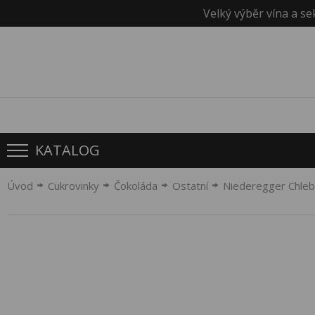
Velký výběr vína a se
KATALOG
Úvod
Cukrovinky
Čokoláda
Ostatní
Niederegger Chleb