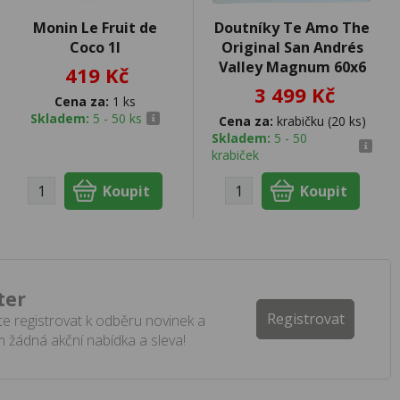
Monin Le Fruit de
Doutníky Te Amo The
Coco 1l
Original San Andrés
Valley Magnum 60x6
419 Kč
3 499 Kč
Cena za:
1 ks
Skladem:
5 - 50 ks
Cena za:
krabičku (20 ks)
Skladem:
5 - 50
krabiček
ter
Registrovat
e registrovat k odběru novinek a
 žádná akční nabídka a sleva!