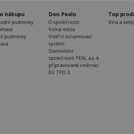
 o nákupu
Don Pealo
Top prod
odní podmínky
O společnosti
Vína a sekt
amace
Volná místa
ní podmínky
Vnitřní oznamovací
ava
systém
Stanovisko
společnosti PEAL a.s. k
připravované směrnici
EU TPD 3