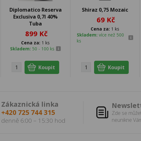
Diplomatico Reserva
Shiraz 0,75 Mozaic
Exclusiva 0,7l 40%
69 Kč
Tuba
Cena za:
1 ks
899 Kč
Skladem:
více než 500
ks
Cena za:
1 ks
Skladem:
50 - 100 ks
Zákaznická linka
Newslet
+420 725 744 315
Zde se můžet
denně 6:00 – 15:30 hod
neunikne Vám