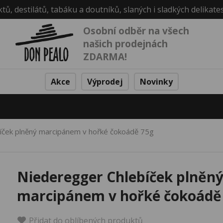
ktů, destilátů, tabáku a doutníků, slaných i sladkých delikate
Osobní odběr na všech
našich prodejnách
ZDARMA!
Akce
Výprodej
Novinky
íček plněný marcipánem v hořké čokoádě 75g
Niederegger Chlebíček plněn
marcipánem v hořké čokoádě
Přidat do oblíbených produktů