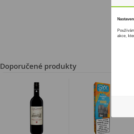
Nastaven
Používáme
akce, kte
Doporučené produkty