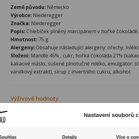
Země původu:
Německo
Výrobce:
Niederegger
Značka:
Niederegger
Popis:
Chlebíček plněný marcipánem v hořké čokoládě.
Hmotnost:
75 g
Alergeny:
Obsahuje následující alergeny: ořechy, mléko
Složení:
Mandle 45% , cukr, hořká čokoláda 21% (kakao
kakaové máslo, sušené plnotučné mléko, emulgátor: sój
vanilkový extrakt), sirup z invertního cukru, alkohol.
Výživové hodnoty
Energetická hodnota na 100g:
2070 kJ/ 493 kcal
Nastavení souborů c
Tuky:
32,4 g
z toho nasycené mastné kyseliny:
6,9 g
Sacharidy:
38,7 g
Souhlas
Detaily
Více o coo