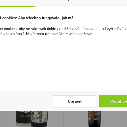
z toho cukry:
36,5 g
Bílkoviny:
9,8 g
í cookies: Aby všechno fungovalo, jak má.
Sůl:
0,03 g
 cookies, aby se vám web dobře prohlížel a vše fungovalo - od vyhledávání
I přesto, že jsou informace o výrobcích pravidelně aktualiz
ré vás zajímají. Navíc nám tím pomůžete web zlepšovat.
odpovědnost za jakékoliv nesprávné informace. To však nemá vl
zákona. Tyto informace jsou podávány pouze pro osobní použit
kopírovány bez předchozího souhlasu DonPealo ani bez řádnéh
Upravit
Povolit 