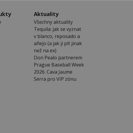
ukty
Aktuality
y
Všechny aktuality
Tequila: jak se vyznat
v blanco, reposado a
añejo (a jak ji pít jinak
než na ex)
Don Pealo partnerem
Prague Baseball Week
2026. Cava Jaume
Serra pro VIP zónu