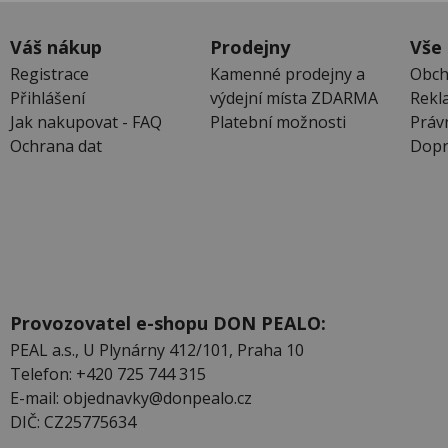
Váš nákup
Prodejny
Vše
Registrace
Kamenné prodejny a
Obch
Přihlášení
výdejní místa ZDARMA
Rekl
Jak nakupovat - FAQ
Platební možnosti
Práv
Ochrana dat
Dopr
Provozovatel e-shopu DON PEALO:
PEAL a.s., U Plynárny 412/101, Praha 10
Telefon: +420 725 744 315
E-mail: objednavky@donpealo.cz
DIČ: CZ25775634