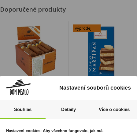
Doporučené produkty
výprodej
Doutníky Cohiba Siglo I
Niederegger Mléčná
Nastavení souborů cookies
čokoláda plněná
17 999 Kč
marcipánem 110g
Cena za:
krabičku (25 ks)
69 Kč
55 Kč
Souhlas
Detaily
Více o cookies
Skladem:
5 - 50 krabiček
Cena za:
1 ks
Skladem:
50 - 100 ks
Nastavení cookies: Aby všechno fungovalo, jak má.