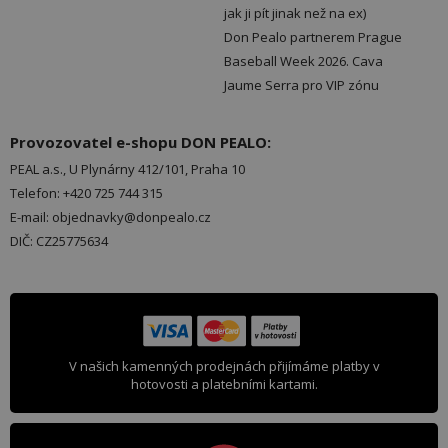
jak ji pít jinak než na ex)
Don Pealo partnerem Prague
Baseball Week 2026. Cava
Jaume Serra pro VIP zónu
Provozovatel e-shopu DON PEALO:
PEAL a.s., U Plynárny 412/101, Praha 10
Telefon: +420 725 744 315
E-mail: objednavky@donpealo.cz
DIČ: CZ25775634
V našich kamenných prodejnách přijímáme platby v
hotovosti a platebními kartami.