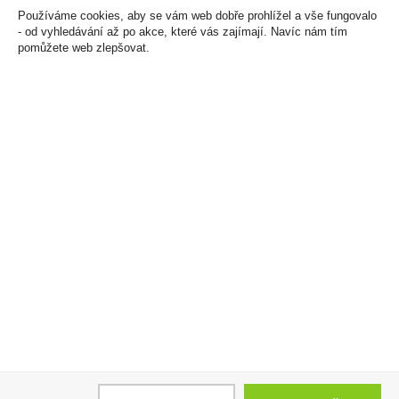
Používáme cookies, aby se vám web dobře prohlížel a vše fungovalo
- od vyhledávání až po akce, které vás zajímají. Navíc nám tím
pomůžete web zlepšovat.
Killa Cold Mint
Charmat Don Luciano
11,55mg/sáček
Moscato 0,75l
133 Kč
100 Kč
Cena za:
1 ks
Cena za:
1 ks
Skladem:
více než 500 ks
Skladem:
do 5 ks