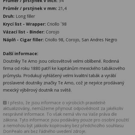
Průměr / prstýnek v inch:
54
Průměr / prstýnek v mm:
21,4
Druh:
Long filler
Krycí list - Wrapper:
Criollo ´98
Vázací list - Binder:
Corojo
Náplň - Cigar filler:
Criollo 98, Corojo, San Andres Negro
Další informace:
Doutníky Te Amo jsou celosvětově velmi oblíbené. Rodinná
firma od roku 1880 patří ke kapitánům mexického tabákového
průmyslu. Produkují vyhlášený velmi kvalitní tabák a vyrábí
proslavené doutníky značky Te Amo, což je nejvíce prodávaný
mexický výběrový doutník na světě.
I přesto, že jsou informace o výrobcích pravidelně
aktualizovány, nemůžeme přijmout odpovědnost za jakékoliv
nesprávné informace. To však nemá vliv na Vaše práva dle
zákona. Tyto informace jsou podávány pouze pro osobní použití
a nemohou být jakkoliv kopírovány bez předchozího souhlasu
DonPealo ani bez řádného uvedení zdroje.