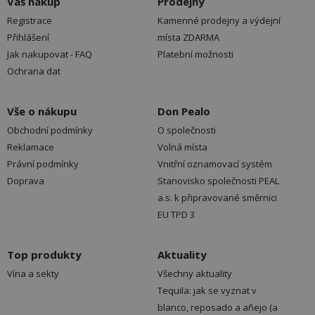
Váš nákup
Prodejny
Registrace
Kamenné prodejny a výdejní
Přihlášení
místa ZDARMA
Jak nakupovat - FAQ
Platební možnosti
Ochrana dat
Vše o nákupu
Don Pealo
Obchodní podmínky
O společnosti
Reklamace
Volná místa
Právní podmínky
Vnitřní oznamovací systém
Doprava
Stanovisko společnosti PEAL
a.s. k připravované směrnici
EU TPD 3
Top produkty
Aktuality
Vína a sekty
Všechny aktuality
Tequila: jak se vyznat v
blanco, reposado a añejo (a