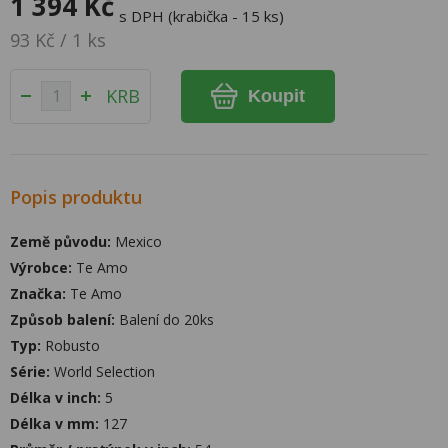
1 394 Kč
s DPH (krabička - 15 ks)
93 Kč / 1 ks
KRB
Koupit
Popis produktu
Země původu:
Mexico
Výrobce:
Te Amo
Značka:
Te Amo
Způsob balení:
Balení do 20ks
Typ:
Robusto
Série:
World Selection
Délka v inch:
5
Délka v mm:
127