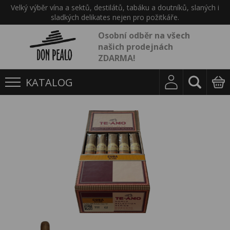
Velký výběr vína a sektů, destilátů, tabáku a doutníků, slaných i
sladkých delikates nejen pro požitkáře.
Osobní odběr na všech
našich prodejnách
ZDARMA!
KATALOG