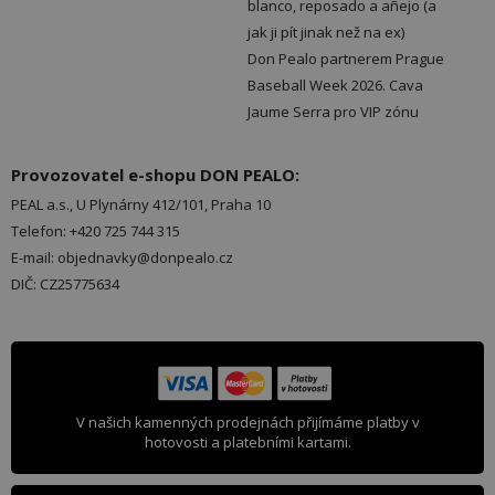
blanco, reposado a añejo (a
jak ji pít jinak než na ex)
Don Pealo partnerem Prague
Baseball Week 2026. Cava
Jaume Serra pro VIP zónu
Provozovatel e-shopu DON PEALO:
PEAL a.s., U Plynárny 412/101, Praha 10
Telefon: +420 725 744 315
E-mail: objednavky@donpealo.cz
DIČ: CZ25775634
V našich kamenných prodejnách přijímáme platby v
hotovosti a platebními kartami.