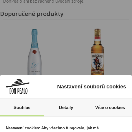
DonPealo ani bez řádného uvedení zdroje.
Doporučené produkty
Nastavení souborů cookies
Cava Jaume Serra Ice
Captain Morgan Spiced
Blanco 0,75l
Gold 0,5l 35%
139 Kč
279 Kč
Souhlas
Detaily
Více o cookies
Cena za:
1 ks
Cena za:
1 ks
Skladem:
100 - 500 ks
Skladem:
50 - 100 ks
Nastavení cookies: Aby všechno fungovalo, jak má.