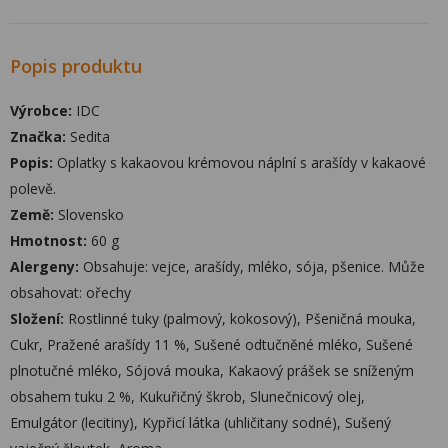
Popis produktu
Výrobce:
IDC
Značka:
Sedita
Popis:
Oplatky s kakaovou krémovou náplní s arašídy v kakaové
polevě.
Země:
Slovensko
Hmotnost:
60 g
Alergeny:
Obsahuje: vejce, arašídy, mléko, sója, pšenice. Může
obsahovat: ořechy
Složení:
Rostlinné tuky (palmový, kokosový), Pšeničná mouka,
Cukr, Pražené arašídy 11 %, Sušené odtučněné mléko, Sušené
plnotučné mléko, Sójová mouka, Kakaový prášek se sníženým
obsahem tuku 2 %, Kukuřičný škrob, Slunečnicový olej,
Emulgátor (lecitiny), Kypřicí látka (uhličitany sodné), Sušený