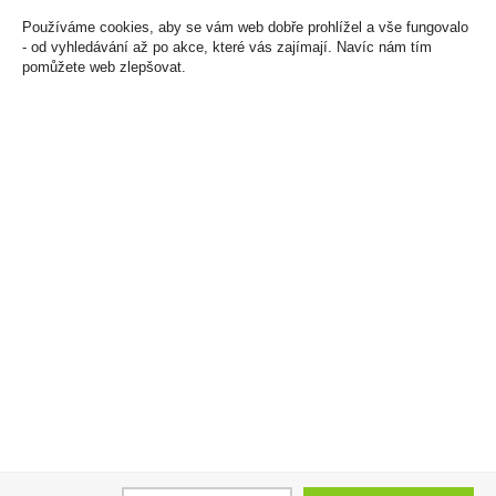
Používáme cookies, aby se vám web dobře prohlížel a vše fungovalo
- od vyhledávání až po akce, které vás zajímají. Navíc nám tím
pomůžete web zlepšovat.
Haribo Ingwer Zitrone -
Liquid Oxva Ox Passion
Želé s příchutí zázvoru
Salt 10ml Blue Sour
a citronu 160g
Razz 20mg/ml
33 Kč
246 Kč
Cena za:
1 ks
Cena za:
1 ks
Skladem:
100 - 500 ks
Skladem:
5 - 50 ks