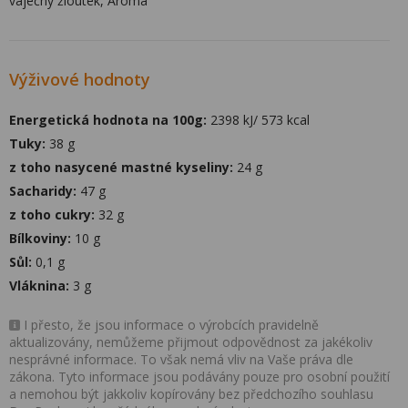
vaječný žloutek, Aroma
Výživové hodnoty
Energetická hodnota na 100g:
2398 kJ/ 573 kcal
Tuky:
38 g
z toho nasycené mastné kyseliny:
24 g
Sacharidy:
47 g
z toho cukry:
32 g
Bílkoviny:
10 g
Sůl:
0,1 g
Vláknina:
3 g
I přesto, že jsou informace o výrobcích pravidelně
aktualizovány, nemůžeme přijmout odpovědnost za jakékoliv
nesprávné informace. To však nemá vliv na Vaše práva dle
zákona. Tyto informace jsou podávány pouze pro osobní použití
a nemohou být jakkoliv kopírovány bez předchozího souhlasu