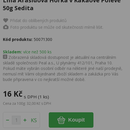
Lina Arašídová Hořká v Kakaové Polevě
50g Sedita
Přidat do oblíbených produktů
Foto produktu se může od skutečnosti mírně lišit.
Kód produktu:
50071300
Skladem:
více než 500 ks
Zobrazená skladová dostupnost je aktuální na centrálním
skladě společnosti Peal a.s., U plynárny 412/101, Praha 10.
Pokud máte vybrán osobní odběr na některé jiné naší prodejně,
nemusí mít Vámi objednané zboží skladem a zakázka pro Vás
bude připravena v co nejkratší možné době.
16 Kč
s DPH (1 ks)
Cena za 100g: 32,00 Kč s DPH
KS
Koupit