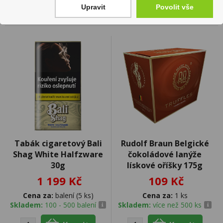
Upravit
Povolit vše
Tabák cigaretový Bali
Rudolf Braun Belgické
Shag White Halfzware
čokoládové lanýže
30g
lískové oříšky 175g
1 199 Kč
109 Kč
Cena za:
balení (5 ks)
Cena za:
1 ks
Skladem:
100 - 500 balení
Skladem:
více než 500 ks