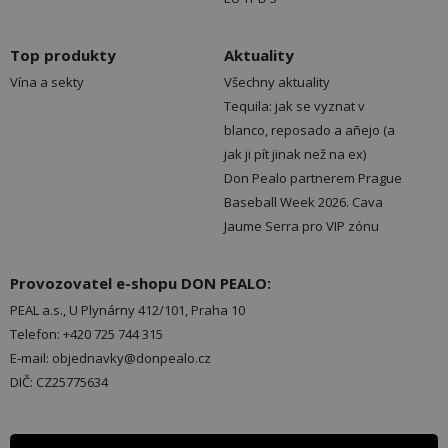
Top produkty
Aktuality
Vína a sekty
Všechny aktuality
Tequila: jak se vyznat v
blanco, reposado a añejo (a
jak ji pít jinak než na ex)
Don Pealo partnerem Prague
Baseball Week 2026. Cava
Jaume Serra pro VIP zónu
Provozovatel e-shopu DON PEALO:
PEAL a.s., U Plynárny 412/101, Praha 10
Telefon: +420 725 744 315
E-mail: objednavky@donpealo.cz
DIČ: CZ25775634