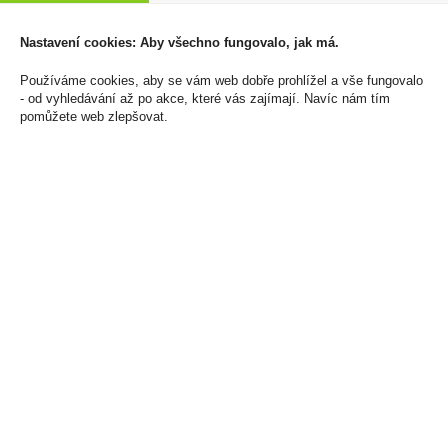
40%
1 198 Kč
28 Kč
Cena za:
balení (24 ks)
Nastavení cookies: Aby všechno fungovalo, jak má.
Skladem:
5 - 50 balení
Cena za:
1 ks
Skladem:
100 - 500 ks
Používáme cookies, aby se vám web dobře prohlížel a vše fungovalo
- od vyhledávání až po akce, které vás zajímají. Navíc nám tím
pomůžete web zlepšovat.
Becherovka 0,05l 38%
Jameson Irish Whisky
Mini
0,05l 40% Mini