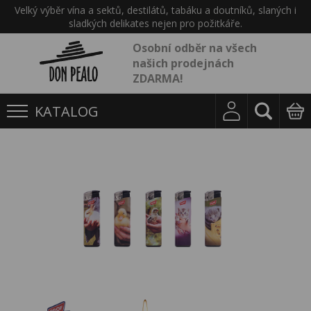
Velký výběr vína a sektů, destilátů, tabáku a doutníků, slaných i
sladkých delikates nejen pro požitkáře.
Osobní odběr na všech
našich prodejnách
ZDARMA!
KATALOG