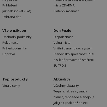
Přihlášení
místa ZDARMA
Jak nakupovat - FAQ
Platební možnosti
Ochrana dat
Vše o nákupu
Don Pealo
Obchodní podmínky
O společnosti
Reklamace
Volná místa
Právní podmínky
Vnitřní oznamovací systém
Doprava
Stanovisko společnosti PEAL
a.s. k připravované směrnici
EU TPD 3
Top produkty
Aktuality
Vína a sekty
Všechny aktuality
Tequila: jak se vyznat v
blanco, reposado a añejo (a
jak ji pít jinak než na ex)