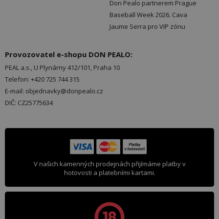
Don Pealo partnerem Prague
Baseball Week 2026. Cava
Jaume Serra pro VIP zónu
Provozovatel e-shopu DON PEALO:
PEAL a.s., U Plynárny 412/101, Praha 10
Telefon: +420 725 744 315
E-mail: objednavky@donpealo.cz
DIČ: CZ25775634
V našich kamenných prodejnách přijímáme platby v
hotovosti a platebními kartami.