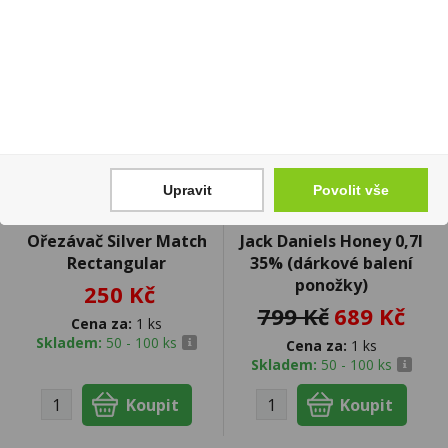
výprodej
Upravit
Povolit vše
Ořezávač Silver Match
Jack Daniels Honey 0,7l
Rectangular
35% (dárkové balení
ponožky)
250 Kč
799 Kč
689 Kč
Cena za:
1 ks
Skladem:
50 - 100 ks
Cena za:
1 ks
Skladem:
50 - 100 ks