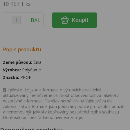
10 Kč / 1 ks
BAL
Koupit
Popis produktu
Země původu:
Čína
Výrobce:
Polyflame
Značka:
PROF
I přesto, že jsou informace o výrobcích pravidelně
aktualizovány, nemůžeme přijmout odpovědnost za jakékoliv
nesprávné informace. To však nemá vliv na Vaše práva dle
zákona. Tyto informace jsou podávány pouze pro osobní použití
a nemohou být jakkoliv kopírovány bez předchozího souhlasu
DonPealo ani bez řádného uvedení zdroje.
Doporučené produkty