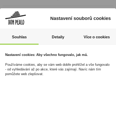
Nastavení souborů cookies
Souhlas
Detaily
Více o cookies
Nastavení cookies: Aby všechno fungovalo, jak má.
Používáme cookies, aby se vám web dobře prohlížel a vše fungovalo
Zapalovač PROF Turbo
Peprmint 0,2l 19%
- od vyhledávání až po akce, které vás zajímají. Navíc nám tím
Transparent Color
Božkov
pomůžete web zlepšovat.
1 272 Kč
79 Kč
Cena za:
balení (20 ks)
Cena za:
1 ks
Skladem:
100 - 500 balení
Skladem:
více než 500 ks