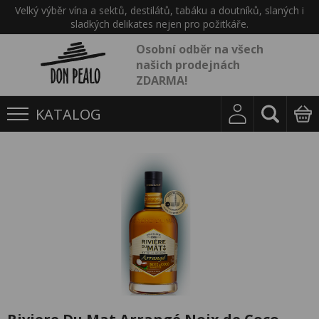
Velký výběr vína a sektů, destilátů, tabáku a doutníků, slaných i
sladkých delikates nejen pro požitkáře.
Osobní odběr na všech
našich prodejnách
ZDARMA!
KATALOG