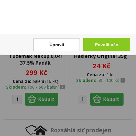
Upravit
Povolit vše
Tuzemák Nakup 0,04l
Hašlerky Original 35g
37,5% Panák
24 Kč
299 Kč
Cena za:
1 ks
Skladem:
50 - 100 ks
Cena za:
balení (16 ks)
Skladem:
100 - 500 balení
Rozsáhlá síť prodejen