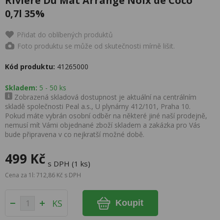
Riviere Du Mat Arrangé Noix de Coco
0,7l 35%
Přidat do oblíbených produktů
Foto produktu se může od skutečnosti mírně lišit.
Kód produktu:
41265000
Skladem:
5 - 50 ks
Zobrazená skladová dostupnost je aktuální na centrálním
skladě společnosti Peal a.s., U plynárny 412/101, Praha 10.
Pokud máte vybrán osobní odběr na některé jiné naší prodejně,
nemusí mít Vámi objednané zboží skladem a zakázka pro Vás
bude připravena v co nejkratší možné době.
499 Kč
s DPH (1 ks)
Cena za 1l: 712,86 Kč s DPH
KS
Koupit