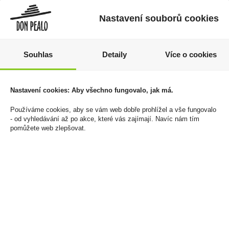
Nastavení souborů cookies
Souhlas
Detaily
Více o cookies
Nastavení cookies: Aby všechno fungovalo, jak má.
Rudolf Braun Belgické
Ferrero Nutella 350g
čokoládové lanýže
89 Kč
Používáme cookies, aby se vám web dobře prohlížel a vše fungovalo
lískové oříšky 175g
- od vyhledávání až po akce, které vás zajímají. Navíc nám tím
Cena za:
1 ks
109 Kč
pomůžete web zlepšovat.
Skladem:
5 - 50 ks
Cena za:
1 ks
Skladem:
více než 500 ks