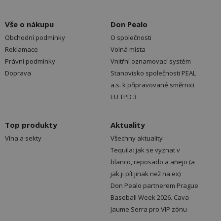
Vše o nákupu
Don Pealo
Obchodní podmínky
O společnosti
Reklamace
Volná místa
Právní podmínky
Vnitřní oznamovací systém
Doprava
Stanovisko společnosti PEAL
a.s. k připravované směrnici
EU TPD 3
Top produkty
Aktuality
Vína a sekty
Všechny aktuality
Tequila: jak se vyznat v
blanco, reposado a añejo (a
jak ji pít jinak než na ex)
Don Pealo partnerem Prague
Baseball Week 2026. Cava
Jaume Serra pro VIP zónu