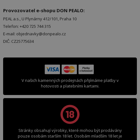
Provozovatel e-shopu DON PEALO:
PEAL a.s., U Plynárny 412/101, Praha 10
Telefon: +420 725 744 315
E-mail: objednavky@donpealo.cz
DIČ: CZ25775634
V našich kamenných prodejnách přijímáme platby v
hotovosti a platebními kartami.
Stránky obsahují výrobky, které mohou být prodávány
pouze osobám starším 18 let. Osobám mladším 18 let je