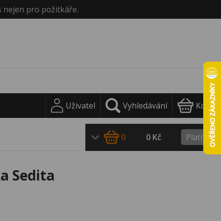
s nejen pro požitkáře.
Uživatel
Vyhledávání
Košík
0
0 Kč
Platit
a Sedita