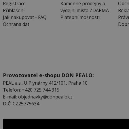
Registrace
Kamenné prodejny a
Obch
Přihlášení
výdejní místa ZDARMA
Rekl
Jak nakupovat - FAQ
Platební možnosti
Práv
Ochrana dat
Dopr
Provozovatel e-shopu DON PEALO:
PEAL a.s., U Plynárny 412/101, Praha 10
Telefon: +420 725 744 315
E-mail: objednavky@donpealo.cz
DIČ: CZ25775634