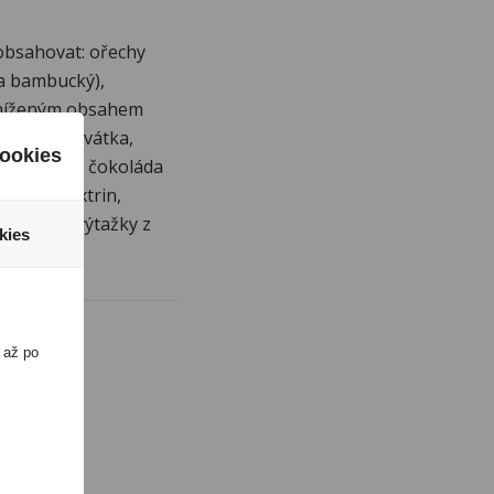
 obsahovat: ořechy
 a bambucký),
 sníženým obsahem
ušená syrovátka,
ookies
ový sirup, čokoláda
), maltodextrin,
tioxidant (výtažky z
kies
 až po