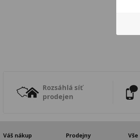
Rozsáhlá síť
prodejen
Váš nákup
Prodejny
Vše