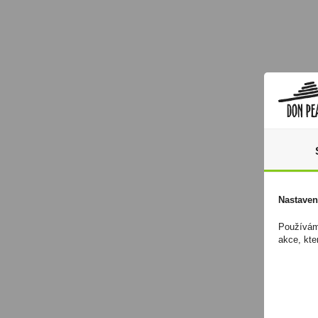
Nastaven
Používáme
akce, kte