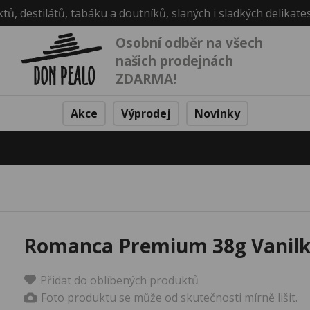
ktů, destilátů, tabáku a doutníků, slaných i sladkých delikate
Osobní odběr na všech
našich prodejnách
ZDARMA!
Akce
Výprodej
Novinky
Romanca Premium 38g Vanilk
Přidat do oblíbených produktů
Foto produktu se může od skutečnosti mírně lišit.