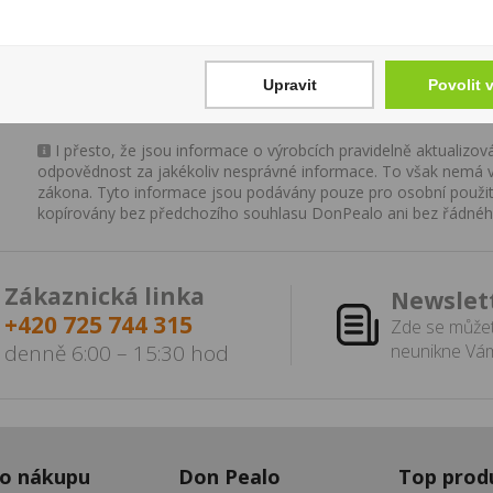
z toho cukry:
32 g
Bílkoviny:
7 g
Sůl:
0,3 g
Upravit
Povolit 
Vláknina:
4 g
I přesto, že jsou informace o výrobcích pravidelně aktualiz
odpovědnost za jakékoliv nesprávné informace. To však nemá vl
zákona. Tyto informace jsou podávány pouze pro osobní použit
kopírovány bez předchozího souhlasu DonPealo ani bez řádnéh
Zákaznická linka
Newslet
+420 725 744 315
Zde se můžet
denně 6:00 – 15:30 hod
neunikne Vám
 o nákupu
Don Pealo
Top prod