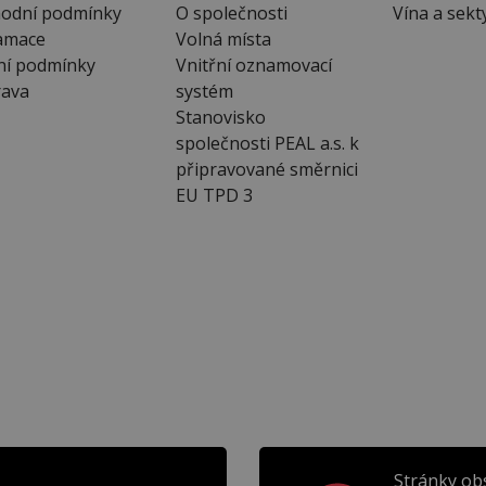
odní podmínky
O společnosti
Vína a sekt
amace
Volná místa
ní podmínky
Vnitřní oznamovací
ava
systém
Stanovisko
společnosti PEAL a.s. k
připravované směrnici
EU TPD 3
Stránky ob