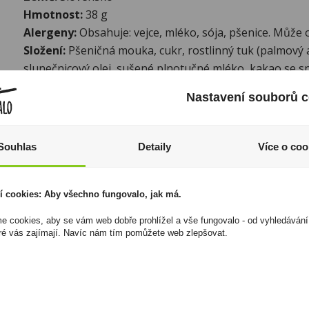
Hmotnost:
38 g
Alergeny:
Obsahuje: vejce, mléko, sója, pšenice. Může
Složení:
Pšeničná mouka, cukr, rostlinný tuk (palmový
slunečnicový olej, sušené plnotučné mléko, kakao se
tuku 6%, kukuřičný škrob, laktóza, strouhaný kokos, s
Nastavení souborů c
sójová mouka, sušený vaječný žloutek, glukózo-fruktóz
0,5%, kypřicí látky (uhličitany sodné, uhličitany amonné
aroma (ethylvanilin, vanilkové), emulgátor (lecitiny), an
Souhlas
Detaily
Více o coo
rozmarýnu).
í cookies: Aby všechno fungovalo, jak má.
Výživové hodnoty
 cookies, aby se vám web dobře prohlížel a vše fungovalo - od vyhledávání
ré vás zajímají. Navíc nám tím pomůžete web zlepšovat.
Energetická hodnota na 100g:
2059 kJ/ 492 kcal
Tuky:
24 g
z toho nasycené mastné kyseliny:
9 g
Sacharidy:
60 g