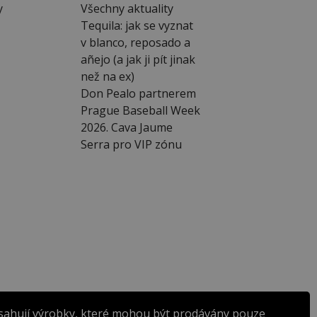
y
Všechny aktuality
Tequila: jak se vyznat
v blanco, reposado a
añejo (a jak ji pít jinak
než na ex)
Don Pealo partnerem
Prague Baseball Week
2026. Cava Jaume
Serra pro VIP zónu
sahují výrobky, které mohou být prodávány pouze