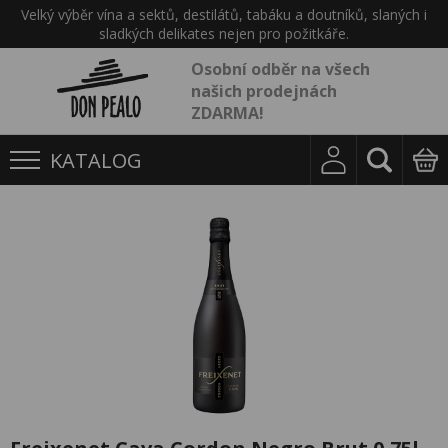
Velký výběr vína a sektů, destilátů, tabáku a doutníků, slaných i
sladkých delikates nejen pro požitkáře.
Osobní odběr na všech
našich prodejnách
ZDARMA!
KATALOG