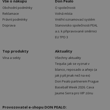
Vše o nákupu
Don Pealo
Obchodní podmínky
O společnosti
Reklamace
Volná místa
Právní podmínky
Vnitřní oznamovací systém
Doprava
Stanovisko společnosti PEAL
a.s. k připravované směrnici
EU TPD 3
Top produkty
Aktuality
Vína a sekty
Všechny aktuality
Tequila: jak se vyznat v
blanco, reposado a añejo (a
jak ji pít jinak než na ex)
Don Pealo partnerem Prague
Baseball Week 2026. Cava
Jaume Serra pro VIP zónu
Provozovatel e-shopu DON PEALO: