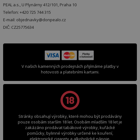
PEAL a.s., U Plynárny 412/101, Praha 10
Telefon: +420 725 744 315
E-mail: objednavky@donpealo.cz
DIČ: CZ25775634
V našich kamenných prodejnách přijímáme platby v
hotovosti a platebními kartami.
Stránky obsahují výrobky, které mohou být prodávány
pouze osobám starším 18 let. Osobám mladším 18 let je
zakázáno prodávat tabákové výrobky, kuřácké
pomůcky, bylinné výrobky určené ke kouření,
elektronické cigarety a alkoholické nápoje.