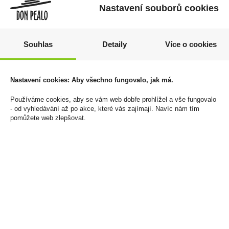
Nastavení souborů cookies
Souhlas
Detaily
Více o cookies
Doutníky Montecristo
Corny Big Jahoda 40g
Nastavení cookies: Aby všechno fungovalo, jak má.
No.5
20 Kč
Používáme cookies, aby se vám web dobře prohlížel a vše fungovalo
1 699 Kč
- od vyhledávání až po akce, které vás zajímají. Navíc nám tím
Cena za:
1 ks
pomůžete web zlepšovat.
Skladem:
více než 500 ks
Cena za:
krabičku (5 ks)
Skladem:
5 - 50 krabiček