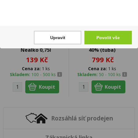
Upravit
Povolit vše
Bohemia Sekt Ice
Don Papa Baroko 0,7l
Nealko 0,75l
40% (tuba)
139 Kč
799 Kč
Cena za:
1 ks
Cena za:
1 ks
Skladem:
100 - 500 ks
Skladem:
50 - 100 ks
Rozsáhlá síť prodejen
Zákaznická linka