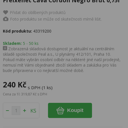
Freixenet Cava Cordon Negro Brut 0,75l
Přidat do oblíbených produktů
Foto produktu se může od skutečnosti mírně lišit.
Kód produktu:
43319200
Skladem:
5 - 50 ks
Zobrazená skladová dostupnost je aktuální na centrálním
skladě společnosti Peal a.s., U plynárny 412/101, Praha 10.
Pokud máte vybrán osobní odběr na některé jiné naší prodejně,
nemusí mít Vámi objednané zboží skladem a zakázka pro Vás
bude připravena v co nejkratší možné době.
240 Kč
s DPH (1 ks)
Cena za 1l: 319,87 Kč s DPH
KS
Koupit