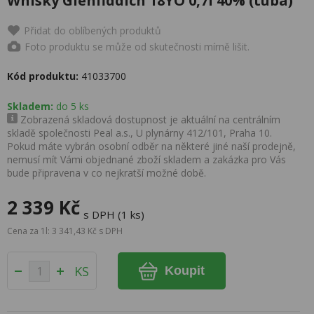
Whisky Glenfiddich 18YO 0,7l 40% (tuba)
Přidat do oblíbených produktů
Foto produktu se může od skutečnosti mírně lišit.
Kód produktu:
41033700
Skladem:
do 5 ks
Zobrazená skladová dostupnost je aktuální na centrálním
skladě společnosti Peal a.s., U plynárny 412/101, Praha 10.
Pokud máte vybrán osobní odběr na některé jiné naší prodejně,
nemusí mít Vámi objednané zboží skladem a zakázka pro Vás
bude připravena v co nejkratší možné době.
2 339 Kč
s DPH (1 ks)
Cena za 1l: 3 341,43 Kč s DPH
KS
Koupit