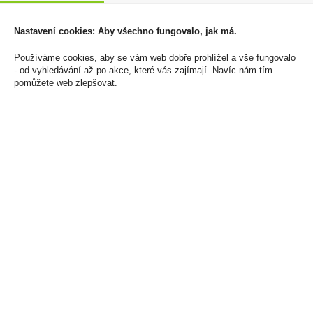
Vin Vieux Bordeaux
Liquid SilverCig 10ml
0,75l
Virginia 12mg/ml
Nastavení cookies: Aby všechno fungovalo, jak má.
109 Kč
150 Kč
Používáme cookies, aby se vám web dobře prohlížel a vše fungovalo
Cena za:
1 ks
Cena za:
1 ks
- od vyhledávání až po akce, které vás zajímají. Navíc nám tím
Skladem:
100 - 500 ks
Skladem:
100 - 500 ks
pomůžete web zlepšovat.
Arašídy Solené 100g
Ron La Cruz 1995 0,7l