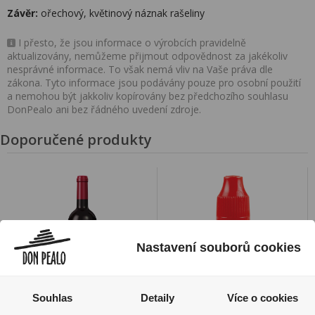
Závěr:
ořechový, květinový náznak rašeliny
I přesto, že jsou informace o výrobcích pravidelně
aktualizovány, nemůžeme přijmout odpovědnost za jakékoliv
nesprávné informace. To však nemá vliv na Vaše práva dle
zákona. Tyto informace jsou podávány pouze pro osobní použití
a nemohou být jakkoliv kopírovány bez předchozího souhlasu
DonPealo ani bez řádného uvedení zdroje.
Doporučené produkty
Nastavení souborů cookies
Souhlas
Detaily
Více o cookies