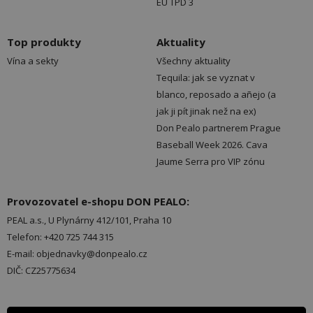
EU TPD 3
Top produkty
Aktuality
Vína a sekty
Všechny aktuality
Tequila: jak se vyznat v
blanco, reposado a añejo (a
jak ji pít jinak než na ex)
Don Pealo partnerem Prague
Baseball Week 2026. Cava
Jaume Serra pro VIP zónu
Provozovatel e-shopu DON PEALO:
PEAL a.s., U Plynárny 412/101, Praha 10
Telefon: +420 725 744 315
E-mail: objednavky@donpealo.cz
DIČ: CZ25775634