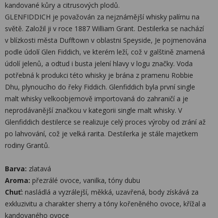
kandované kůry a citrusových plodů.
GLENFIDDICH je považován za nejznámější whisky palírnu na
světě. Založil ji v roce 1887 William Grant. Destilerka se nachází
v blízkosti města Dufftown v oblastni Speyside, Je pojmenována
podle údolí Glen Fiddich, ve kterém leží, což v galštině znamená
údolí jelenů, a odtud i busta jelení hlavy v logu značky. Voda
potřebná k produkci této whisky je brána z pramenu Robbie
Dhu, plynoucího do řeky Fiddich. Glenfiddich byla první single
malt whisky velkoobjemově importovaná do zahraničí a je
neprodávanější značkou v kategorii single malt whisky. V
Glenfiddich destilerce se realizuje celý proces výroby od zrání až
po lahvování, což je velká rarita. Destilerka je stále majetkem
rodiny Grantů.
Barva:
zlatavá
Aroma:
přezrálé ovoce, vanilka, tóny dubu
Chuť:
nasládlá a vyzrálejší, měkká, uzavřená, body získává za
exkluzivitu a charakter sherry a tóny kořeněného ovoce, křížal a
kandovaného ovoce