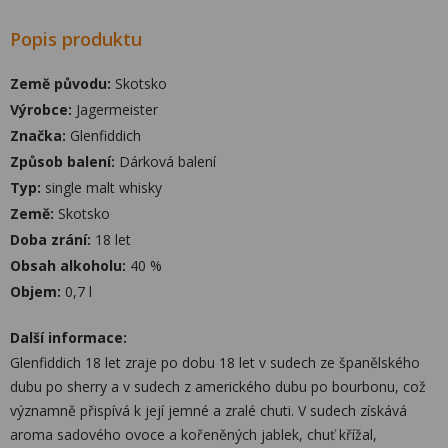
Popis produktu
Země původu:
Skotsko
Výrobce:
Jagermeister
Značka:
Glenfiddich
Způsob balení:
Dárková balení
Typ:
single malt whisky
Země:
Skotsko
Doba zrání:
18 let
Obsah alkoholu:
40 %
Objem:
0,7 l
Další informace:
Glenfiddich 18 let zraje po dobu 18 let v sudech ze španělského
dubu po sherry a v sudech z amerického dubu po bourbonu, což
významně přispívá k její jemné a zralé chuti. V sudech získává
aroma sadového ovoce a kořeněných jablek, chuť křížal,