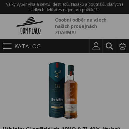
Velký výběr vína a sektů, destilátů, tabáku a doutníků, slaných i
sladkých delikates nejen pro požitkáře.
Osobní odběr na všech
našich prodejnách
ZDARMA!
KATALOG