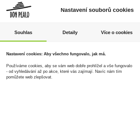
Nastavení souborů cookies
Souhlas
Detaily
Více o cookies
Chambord 0,5l 16,5%
Alprose 74% Hořká
čokoláda 300g
Nastavení cookies: Aby všechno fungovalo, jak má.
489 Kč
169 Kč
Cena za:
1 ks
Používáme cookies, aby se vám web dobře prohlížel a vše fungovalo
Skladem:
do 5 ks
- od vyhledávání až po akce, které vás zajímají. Navíc nám tím
Cena za:
1 ks
pomůžete web zlepšovat.
Skladem:
100 - 500 ks