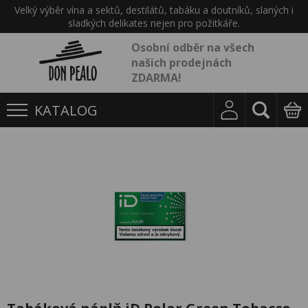
Velký výběr vína a sektů, destilátů, tabáku a doutníků, slaných i
sladkých delikates nejen pro požitkáře.
Osobní odběr na všech
našich prodejnách
ZDARMA!
KATALOG