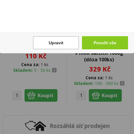
Muller Thurgau 0,75l
Haribo Goldbären Mini -
Upravit
Povolit vše
Víno Motýl
Želé bonbony medvídci
v mini sáčcích 1000g
110 Kč
(dóza 100ks)
Cena za:
1 ks
329 Kč
Skladem:
5 - 50 ks
Cena za:
1 ks
Skladem:
100 - 500 ks
Rozsáhlá síť prodejen