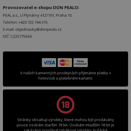
Provozovatel e-shopu DON PEALO:
PEAL a.s., U Plynárny 412/101, Praha 10
Telefon: +420 725 744 315
E-mail: objednavky@donpealo.cz
DIČ: CZ25775634
V našich kamenných prodejnách přijímáme platby v
hotovosti a platebními kartami.
Stránky obsahují výrobky, které mohou být prodávány
pouze osobám starším 18 let. Osobám mladším 18 let je
zakázáno prodávat tabákové výrobky, kuřácké