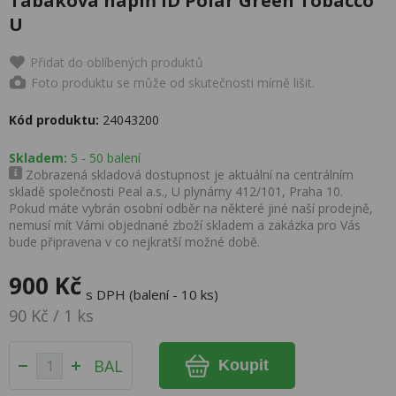
Tabáková náplň iD Polar Green Tobacco
U
Přidat do oblíbených produktů
Foto produktu se může od skutečnosti mírně lišit.
Kód produktu:
24043200
Skladem:
5 - 50 balení
Zobrazená skladová dostupnost je aktuální na centrálním
skladě společnosti Peal a.s., U plynárny 412/101, Praha 10.
Pokud máte vybrán osobní odběr na některé jiné naší prodejně,
nemusí mít Vámi objednané zboží skladem a zakázka pro Vás
bude připravena v co nejkratší možné době.
900 Kč
s DPH (balení - 10 ks)
90 Kč / 1 ks
BAL
Koupit