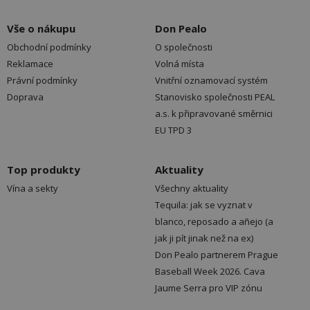
Vše o nákupu
Don Pealo
Obchodní podmínky
O společnosti
Reklamace
Volná místa
Právní podmínky
Vnitřní oznamovací systém
Doprava
Stanovisko společnosti PEAL
a.s. k připravované směrnici
EU TPD 3
Top produkty
Aktuality
Vína a sekty
Všechny aktuality
Tequila: jak se vyznat v
blanco, reposado a añejo (a
jak ji pít jinak než na ex)
Don Pealo partnerem Prague
Baseball Week 2026. Cava
Jaume Serra pro VIP zónu