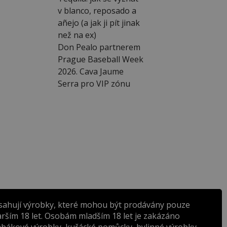
v blanco, reposado a
añejo (a jak ji pít jinak
než na ex)
Don Pealo partnerem
Prague Baseball Week
2026. Cava Jaume
Serra pro VIP zónu
sahují výrobky, které mohou být prodávány pouze
rším 18 let. Osobám mladším 18 let je zakázáno
abákové výrobky, kuřácké pomůcky, bylinné výrobky