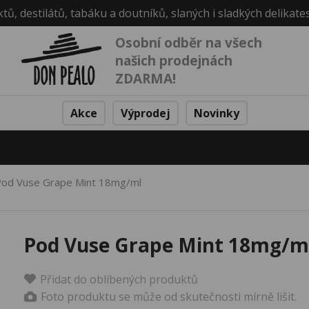
ktů, destilátů, tabáku a doutníků, slaných i sladkých delikate
Osobní odběr na všech
našich prodejnách
ZDARMA!
Akce
Výprodej
Novinky
od Vuse Grape Mint 18mg/ml
Pod Vuse Grape Mint 18mg/m
Přidat do oblíbených produktů
Foto produktu se může od skutečnosti mírně lišit.