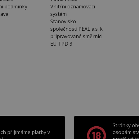
ní podmínky
Vnitřní oznamovací
ava
systém
Stanovisko
společnosti PEAL a.s. k
připravované směrnici
EU TPD 3
Stránky ob
ch přijímáme platby v
osobám sta
i.
prodávat t