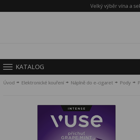
Velký výběr vína a se
KATALOG
Úvod
Elektronické kouření
Náplně do e-cigaret
Pody
P