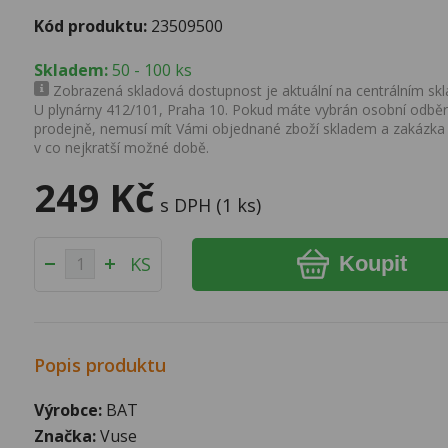
Kód produktu:
23509500
Skladem:
50 - 100 ks
Zobrazená skladová dostupnost je aktuální na centrálním skla
U plynárny 412/101, Praha 10. Pokud máte vybrán osobní odběr 
prodejně, nemusí mít Vámi objednané zboží skladem a zakázka
v co nejkratší možné době.
249 Kč
s DPH (1 ks)
Koupit
KS
Popis produktu
Výrobce:
BAT
Značka:
Vuse