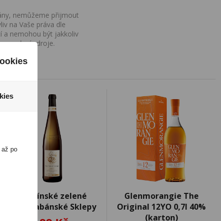
ovány, nemůžeme přijmout
iv na Vaše práva dle
í a nemohou být jakkoliv
o uvedení zdroje.
ookies
kies
 až po
Veltlínské zelené
Glenmorangie The
0,75l Habánské Sklepy
Original 12YO 0,7l 40%
(karton)