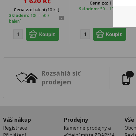
1 620 Kč
Cena za:
1 ks
Skladem:
50 - 100 ks
Cena za:
balení (10 ks)
Skladem:
100 - 500
balení
Rozsáhlá síť
prodejen
Váš nákup
Prodejny
Vše
Registrace
Kamenné prodejny a
Obch
Přihlášení
výdejní místa ZDARMA
Rekl