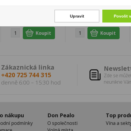
170 Kč
359 Kč
Cena za:
1 ks
Cena za:
1 ks
Skladem:
do 5 ks
Skladem:
5 - 50 ks
Upravit
Povolit 
Zákaznická linka
Newslet
+420 725 744 315
Zde se můžet
denně 6:00 – 15:30 hod
neunikne Vám
 o nákupu
Don Pealo
Top prod
odní podmínky
O společnosti
Vína a sekt
amace
Volná místa