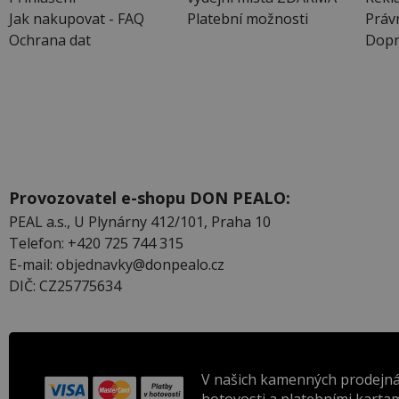
Jak nakupovat - FAQ
Platební možnosti
Práv
Ochrana dat
Dopr
Provozovatel e-shopu DON PEALO:
PEAL a.s., U Plynárny 412/101, Praha 10
Telefon: +420 725 744 315
E-mail: objednavky@donpealo.cz
DIČ: CZ25775634
V našich kamenných prodejná
hotovosti a platebními kartam