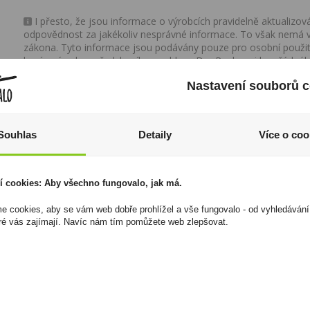
I přesto, že jsou informace o výrobcích pravidelně aktualiz
odpovědnost za jakékoliv nesprávné informace. To však nemá vl
zákona. Tyto informace jsou podávány pouze pro osobní použit
kopírovány bez předchozího souhlasu DonPealo ani bez řádnéh
Nastavení souborů c
Souhlas
Detaily
Více o coo
í cookies: Aby všechno fungovalo, jak má.
 cookies, aby se vám web dobře prohlížel a vše fungovalo - od vyhledávání
ré vás zajímají. Navíc nám tím pomůžete web zlepšovat.
Pod Toovap Tobacco
Spiš Originál Slivka
Classic 20mg/ml
0,7l 40%