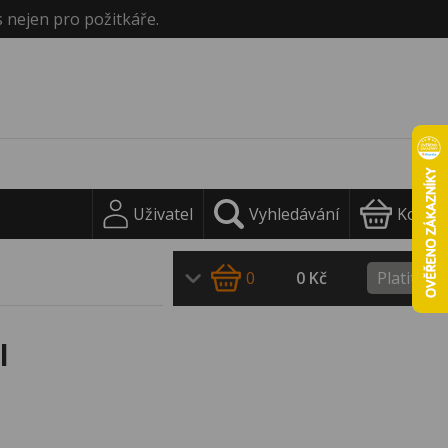
s nejen pro požitkáře.
Uživatel
Vyhledávání
Košík
0
0 Kč
Platit
l