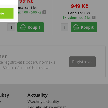
99 Kč
949 Kč
Cena za:
1 ks
Skladem:
100 - 500 ks
Cena za:
1 ks
vše
Skladem:
do 5 ks
ter
Registrovat
e registrovat k odběru novinek a
 žádná akční nabídka a sleva!
ukty
Aktuality
y
Všechny aktuality
Tequila: jak se vyznat