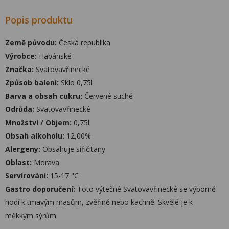
Popis produktu
Země původu:
Česká republika
Výrobce:
Habánské
Značka:
Svatovavřinecké
Způsob balení:
Sklo 0,75l
Barva a obsah cukru:
Červené suché
Odrůda:
Svatovavřinecké
Množství / Objem:
0,75l
Obsah alkoholu:
12,00%
Alergeny:
Obsahuje siřičitany
Oblast:
Morava
Servírování:
15-17 °C
Gastro doporučení:
Toto výtečné Svatovavřinecké se výborně
hodí k tmavým masům, zvěřině nebo kachně. Skvělé je k
měkkým sýrům.