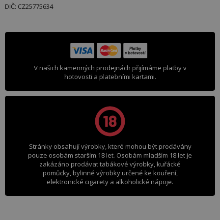
DIČ: CZ25775634
V našich kamenných prodejnách přijímáme platby v
hotovosti a platebními kartami.
Stránky obsahují výrobky, které mohou být prodávány
pouze osobám starším 18 let. Osobám mladším 18 let je
zakázáno prodávat tabákové výrobky, kuřácké
pomůcky, bylinné výrobky určené ke kouření,
elektronické cigarety a alkoholické nápoje.