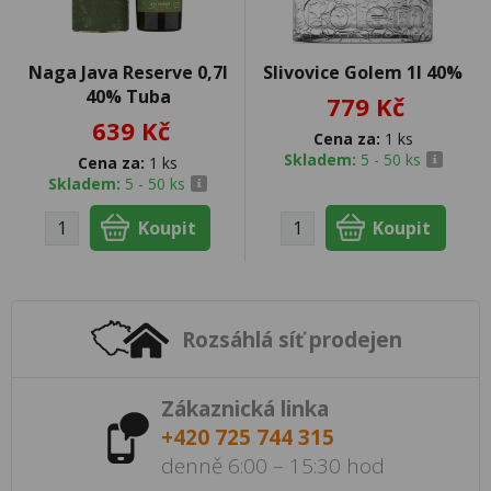
Naga Java Reserve 0,7l
Slivovice Golem 1l 40%
40% Tuba
779 Kč
639 Kč
Cena za:
1 ks
Skladem:
5 - 50 ks
Cena za:
1 ks
Skladem:
5 - 50 ks
Rozsáhlá síť prodejen
Zákaznická linka
+420 725 744 315
denně 6:00 – 15:30 hod