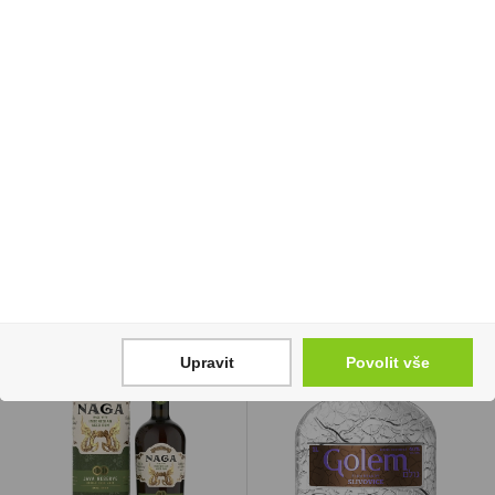
Tabáková náplň Delia
Gin Factory 43,8% 0,7l
Classic Green U
430 Kč
1 300 Kč
Cena za:
1 ks
Skladem:
5 - 50 ks
Cena za:
balení (10 ks)
Skladem:
5 - 50 balení
Upravit
Povolit vše