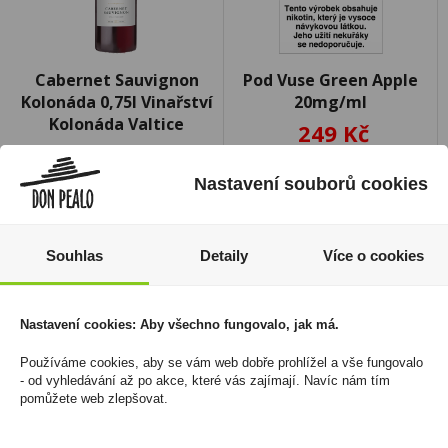
Cabernet Sauvignon
Pod Vuse Green Apple
Kolonáda 0,75l Vinařství
20mg/ml
Kolonáda Valtice
249 Kč
100 Kč
Cena za:
1 ks
Skladem:
50 - 100 ks
Nastavení souborů cookies
Cena za:
1 ks
Skladem:
5 - 50 ks
Souhlas
Detaily
Více o cookies
Nastavení cookies: Aby všechno fungovalo, jak má.
akce
Používáme cookies, aby se vám web dobře prohlížel a vše fungovalo
- od vyhledávání až po akce, které vás zajímají. Navíc nám tím
pomůžete web zlepšovat.