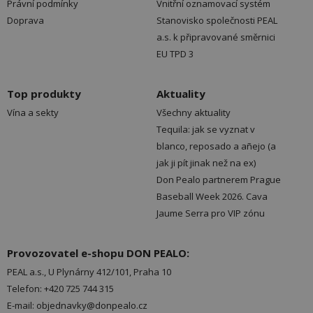
Právní podmínky
Vnitřní oznamovací systém
Doprava
Stanovisko společnosti PEAL
a.s. k připravované směrnici
EU TPD 3
Top produkty
Aktuality
Vína a sekty
Všechny aktuality
Tequila: jak se vyznat v
blanco, reposado a añejo (a
jak ji pít jinak než na ex)
Don Pealo partnerem Prague
Baseball Week 2026. Cava
Jaume Serra pro VIP zónu
Provozovatel e-shopu DON PEALO:
PEAL a.s., U Plynárny 412/101, Praha 10
Telefon: +420 725 744 315
E-mail: objednavky@donpealo.cz