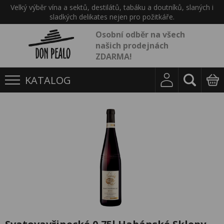
Velký výběr vína a sektů, destilátů, tabáku a doutníků, slaných i
sladkých delikates nejen pro požitkáře.
Osobní odběr na všech
našich prodejnách
ZDARMA!
KATALOG