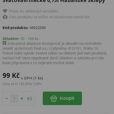
Svatovavřinecké 0,75l Habánské Sklepy
Přidat do oblíbených produktů
Foto produktu se může od skutečnosti mírně lišit.
Kód produktu:
43022500
Skladem:
50 - 100 ks
Zobrazená skladová dostupnost je aktuální na centrálním
skladě společnosti Peal a.s., U plynárny 412/101, Praha 10.
Pokud máte vybrán osobní odběr na některé jiné naší prodejně,
nemusí mít Vámi objednané zboží skladem a zakázka pro Vás
bude připravena v co nejkratší možné době.
99 Kč
s DPH (1 ks)
Cena za 1l: 132,00 Kč s DPH
KS
Koupit