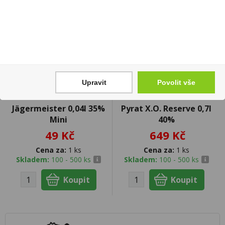
Upravit
Povolit vše
Jägermeister 0,04l 35%
Pyrat X.O. Reserve 0,7l
Mini
40%
49 Kč
649 Kč
Cena za:
1 ks
Cena za:
1 ks
Skladem:
100 - 500 ks
Skladem:
100 - 500 ks