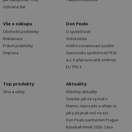
Ochrana dat
Vše o nákupu
Don Pealo
Obchodní podmínky
O společnosti
Reklamace
Volná místa
Právní podmínky
Vnitřní oznamovací systém
Doprava
Stanovisko společnosti PEAL
a.s. k připravované směrnici
EU TPD 3
Top produkty
Aktuality
Vína a sekty
Všechny aktuality
Tequila: jak se vyznat v
blanco, reposado a añejo (a
jak ji pít jinak než na ex)
Don Pealo partnerem Prague
Baseball Week 2026. Cava