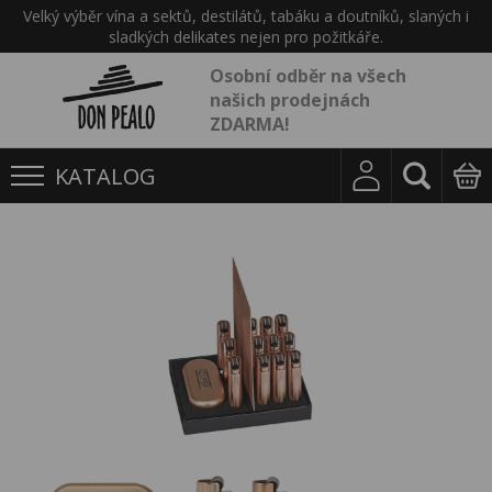
Velký výběr vína a sektů, destilátů, tabáku a doutníků, slaných i
sladkých delikates nejen pro požitkáře.
Osobní odběr na všech
našich prodejnách
ZDARMA!
KATALOG