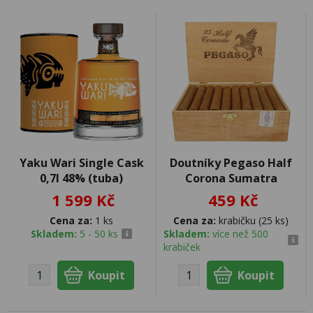
Yaku Wari Single Cask
Doutníky Pegaso Half
0,7l 48% (tuba)
Corona Sumatra
1 599 Kč
459 Kč
Cena za:
1 ks
Cena za:
krabičku (25 ks)
Skladem:
5 - 50 ks
Skladem:
více než 500
krabiček