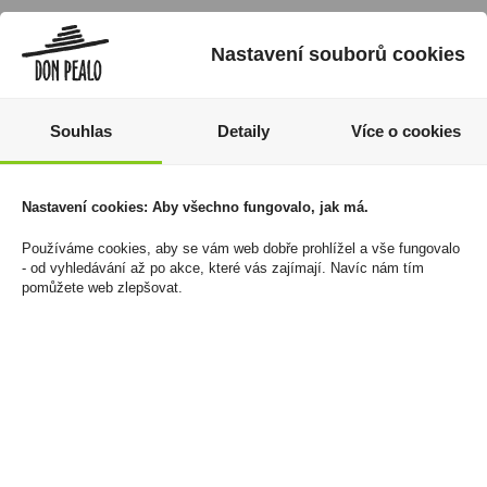
Nastavení souborů cookies
Souhlas
Detaily
Více o cookies
Nastavení cookies: Aby všechno fungovalo, jak má.
Používáme cookies, aby se vám web dobře prohlížel a vše fungovalo
Papírky OCB Premium
Zapalovač Clipper
- od vyhledávání až po akce, které vás zajímají. Navíc nám tím
Slim+Filters
CP11RH Scary Cucut
pomůžete web zlepšovat.
1 181 Kč
544 Kč
Cena za:
balení (32 ks)
Cena za:
balení (24 ks)
Skladem:
100 - 500 balení
Skladem:
do 5 balení