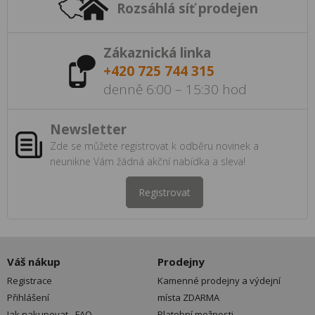
Rozsáhlá síť prodejen
Zákaznická linka
+420 725 744 315
denně 6:00 – 15:30 hod
Newsletter
Zde se můžete registrovat k odběru novinek a
neunikne Vám žádná akční nabídka a sleva!
Registrovat
Váš nákup
Prodejny
Registrace
Kamenné prodejny a výdejní
Přihlášení
místa ZDARMA
Jak nakupovat - FAQ
Platební možnosti