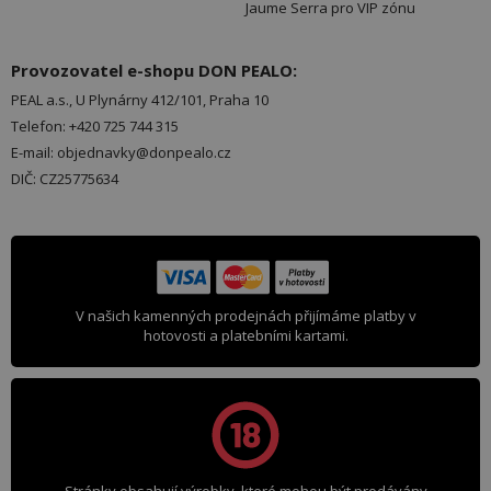
Jaume Serra pro VIP zónu
Provozovatel e-shopu DON PEALO:
PEAL a.s., U Plynárny 412/101, Praha 10
Telefon: +420 725 744 315
E-mail: objednavky@donpealo.cz
DIČ: CZ25775634
V našich kamenných prodejnách přijímáme platby v
hotovosti a platebními kartami.