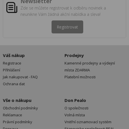
Newsletter
Zde se můžete registrovat k odběru novinek a
neunikne Vám žádná akční nabídka a sleva!
Registrovat
Váš nákup
Prodejny
Registrace
Kamenné prodejny a výdejní
Přihlášení
místa ZDARMA
Jak nakupovat - FAQ
Platební možnosti
Ochrana dat
Vše o nákupu
Don Pealo
Obchodní podmínky
O společnosti
Reklamace
Volná místa
Právní podmínky
Vnitřní oznamovací systém
Doprava
Stanovisko společnosti PEAL