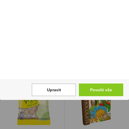
Appleton Estate
Pálava Výběr z hroznů
Signature 0,7l 40%
0,187l Znovín Znojmo
569 Kč
49 Kč
Cena za:
1 ks
Cena za:
1 ks
Skladem:
5 - 50 ks
Skladem:
100 - 500 ks
Upravit
Povolit vše