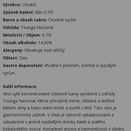
Výrobce:
Ostatní
Způsob balení:
Sklo 0,75l
Barva a obsah cukru:
Červené suché
Odrůda:
Touriga Nacional
Množství / Objem:
0,75l
Obsah alkoholu:
14,00%
Alergeny:
Obsahuje oxid siřičitý
Oblast:
Dao
Gastro doporučení:
Vhodné k pečením, zvěřině a vyzrálým
sýrům.
Další informace:
Víno sytě koncentrované rubínové barvy vyrobené z odrůdy
Touriga Nacional. Klima: převážně mírné, chladné a deštivé
během zimy a často velmi horké a suché v létě. Toto víno je
gastronomický zážitek. V chuti je výborně vybalancované a
zakulacené s jemně nasládlými doteky fialek a zralého
bobulovitého ovoce. Komplexní aroma a harmoničnost v závěru