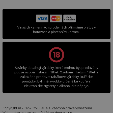
V našich kamenných prodejnách přijímáme platby v
hotovosti a platebními kartami.
Stránky obsahují výrobky, které mohou být prodávány
pouze osobám starším 18 let. Osobám mladším 18 let je
zakázáno prodávat tabákové výrobky, kuřácké
pomůcky, bylinné výrobky určené ke kouření,
elektronické cigarety a alkoholické nápoje.
Copyright © 2012-2025 PEAL a.s. Všechna práva vyhrazena.
Webdesign a programování
MagicHouse s.r.o.