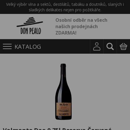
Velký výběr vína a sektů, destilátů, tabáku a doutníků, slaných i
sladkých delikates nejen pro požitkáře.
Osobní odběr na všech
našich prodejnách
ZDARMA!
KATALOG