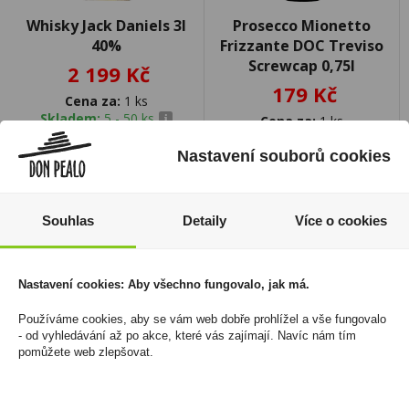
Whisky Jack Daniels 3l
Prosecco Mionetto
40%
Frizzante DOC Treviso
Screwcap 0,75l
2 199 Kč
179 Kč
Cena za:
1 ks
Skladem:
5 - 50 ks
Cena za:
1 ks
Skladem:
100 - 500 ks
Nastavení souborů cookies
Souhlas
Detaily
Více o cookies
Nastavení cookies: Aby všechno fungovalo, jak má.
Používáme cookies, aby se vám web dobře prohlížel a vše fungovalo
- od vyhledávání až po akce, které vás zajímají. Navíc nám tím
pomůžete web zlepšovat.