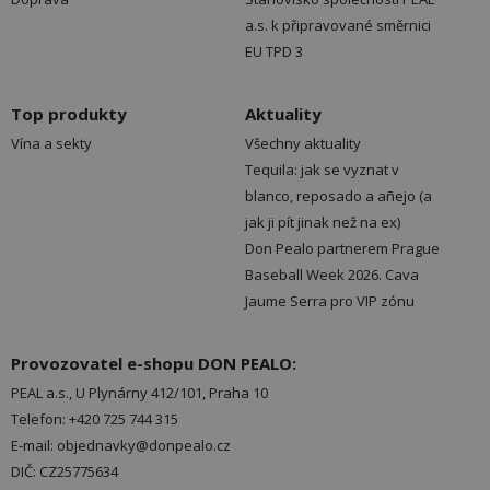
a.s. k připravované směrnici
EU TPD 3
Top produkty
Aktuality
Vína a sekty
Všechny aktuality
Tequila: jak se vyznat v
blanco, reposado a añejo (a
jak ji pít jinak než na ex)
Don Pealo partnerem Prague
Baseball Week 2026. Cava
Jaume Serra pro VIP zónu
Provozovatel e-shopu DON PEALO:
PEAL a.s., U Plynárny 412/101, Praha 10
Telefon: +420 725 744 315
E-mail: objednavky@donpealo.cz
DIČ: CZ25775634