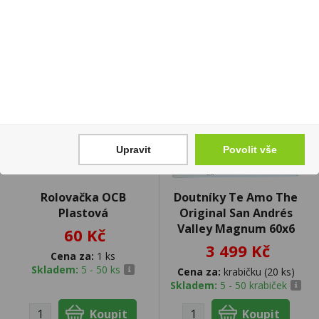
Upravit
Povolit vše
Rolovačka OCB
Doutníky Te Amo The
Plastová
Original San Andrés
Valley Magnum 60x6
60 Kč
3 499 Kč
Cena za:
1 ks
Skladem:
5 - 50 ks
Cena za:
krabičku (20 ks)
Skladem:
5 - 50 krabiček