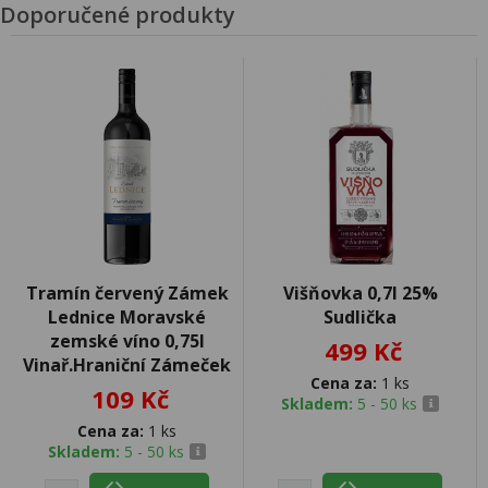
Doporučené produkty
Tramín červený Zámek
Višňovka 0,7l 25%
Lednice Moravské
Sudlička
zemské víno 0,75l
499 Kč
Vinař.Hraniční Zámeček
Cena za:
1 ks
109 Kč
Skladem:
5 - 50 ks
Cena za:
1 ks
Skladem:
5 - 50 ks