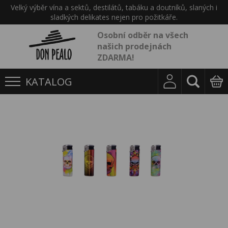
Velký výběr vína a sektů, destilátů, tabáku a doutníků, slaných i
sladkých delikates nejen pro požitkáře.
Osobní odběr na všech
našich prodejnách
ZDARMA!
KATALOG