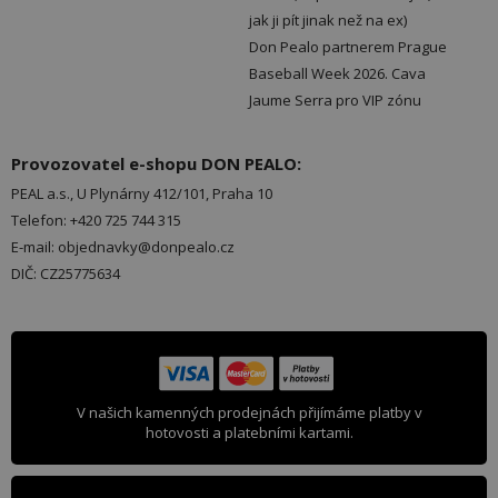
jak ji pít jinak než na ex)
Don Pealo partnerem Prague
Baseball Week 2026. Cava
Jaume Serra pro VIP zónu
Provozovatel e-shopu DON PEALO:
PEAL a.s., U Plynárny 412/101, Praha 10
Telefon: +420 725 744 315
E-mail: objednavky@donpealo.cz
DIČ: CZ25775634
V našich kamenných prodejnách přijímáme platby v
hotovosti a platebními kartami.