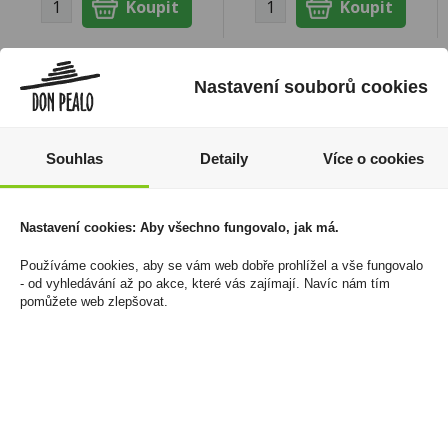
Nastavení souborů cookies
Souhlas
Detaily
Více o cookies
Nastavení cookies: Aby všechno fungovalo, jak má.
Používáme cookies, aby se vám web dobře prohlížel a vše fungovalo
- od vyhledávání až po akce, které vás zajímají. Navíc nám tím
Zyn Mini Medium Cool
Doutníky Cohiba
pomůžete web zlepšovat.
Mint 3mg/sáček
Robusto
150 Kč
5 999 Kč
Cena za:
1 ks
Cena za:
krabičku (3 ks)
Skladem:
5 - 50 ks
Skladem:
5 - 50 krabiček