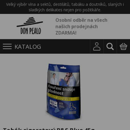
Velký výběr vína a sektů, destilátů, tabáku a doutníků, slaných i
sladkých delikates nejen pro požitkáře.
Osobní odběr na všech
našich prodejnách
ZDARMA!
KATALOG