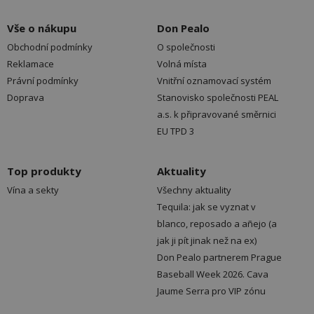
Vše o nákupu
Don Pealo
Obchodní podmínky
O společnosti
Reklamace
Volná místa
Právní podmínky
Vnitřní oznamovací systém
Doprava
Stanovisko společnosti PEAL
a.s. k připravované směrnici
EU TPD 3
Top produkty
Aktuality
Vína a sekty
Všechny aktuality
Tequila: jak se vyznat v
blanco, reposado a añejo (a
jak ji pít jinak než na ex)
Don Pealo partnerem Prague
Baseball Week 2026. Cava
Jaume Serra pro VIP zónu