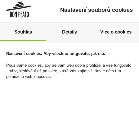
Nastavení souborů cookies
Souhlas
Detaily
Více o cookies
Cabernet Sauvignon
Ararat 10Y 0,7l 40%
Kolonáda 0,75l Vinařství
(karton)
Kolonáda Valtice
Nastavení cookies: Aby všechno fungovalo, jak má.
819 Kč
100 Kč
Cena za:
1 ks
Používáme cookies, aby se vám web dobře prohlížel a vše fungovalo
Skladem:
5 - 50 ks
- od vyhledávání až po akce, které vás zajímají. Navíc nám tím
Cena za:
1 ks
pomůžete web zlepšovat.
Skladem:
5 - 50 ks