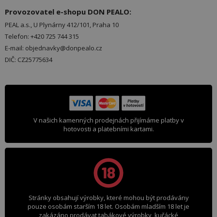
Provozovatel e-shopu DON PEALO:
PEAL a.s., U Plynárny 412/101, Praha 10
Telefon: +420 725 744 315
E-mail: objednavky@donpealo.cz
DIČ: CZ25775634
V našich kamenných prodejnách přijímáme platby v
hotovosti a platebními kartami.
Stránky obsahují výrobky, které mohou být prodávány
pouze osobám starším 18 let. Osobám mladším 18 let je
zakázáno prodávat tabákové výrobky, kuřácké