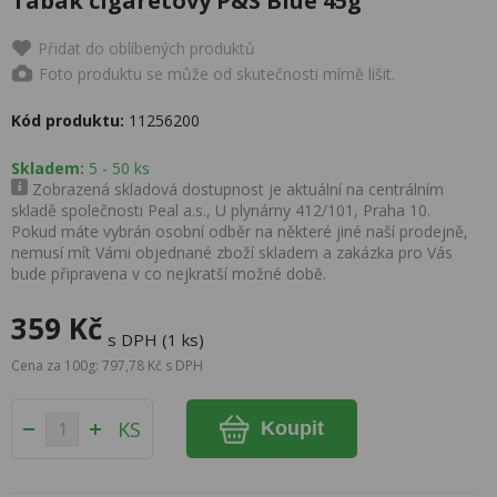
Tabák cigaretový P&S Blue 45g
Přidat do oblíbených produktů
Foto produktu se může od skutečnosti mírně lišit.
Kód produktu:
11256200
Skladem:
5 - 50 ks
Zobrazená skladová dostupnost je aktuální na centrálním
skladě společnosti Peal a.s., U plynárny 412/101, Praha 10.
Pokud máte vybrán osobní odběr na některé jiné naší prodejně,
nemusí mít Vámi objednané zboží skladem a zakázka pro Vás
bude připravena v co nejkratší možné době.
359 Kč
s DPH (1 ks)
Cena za 100g: 797,78 Kč s DPH
KS
Koupit