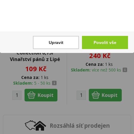
Cabernet Sauvignon
Pod Syx Exotic Fruits
Upravit
Povolit vše
rosé Amethyst
16,5mg/ml
Collection 0,75l
240 Kč
Vinařství pánů z Lipé
Cena za:
1 ks
109 Kč
Skladem:
více než 500 ks
Cena za:
1 ks
Skladem:
5 - 50 ks
Rozsáhlá síť prodejen