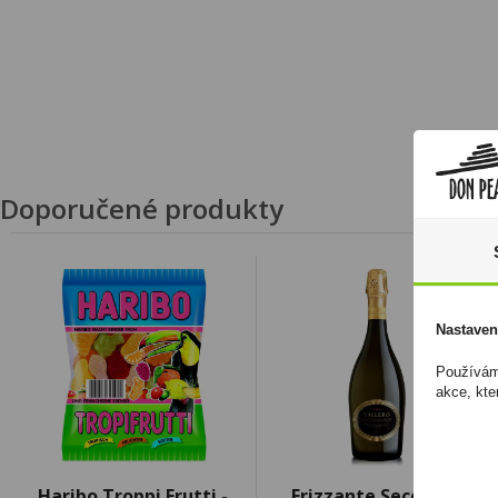
Doporučené produkty
Nastaven
Používáme
akce, kte
Haribo Troppi Frutti -
Frizzante Secco IGT