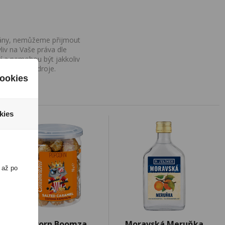
ovány, nemůžeme přijmout
iv na Vaše práva dle
í a nemohou být jakkoliv
o uvedení zdroje.
ookies
kies
 až po
Popcorn Boomza
Moravská Meruňka