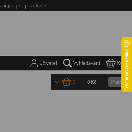
s nejen pro požitkáře.
Uživatel
Vyhledávání
Košík
0
0 Kč
Platit
l