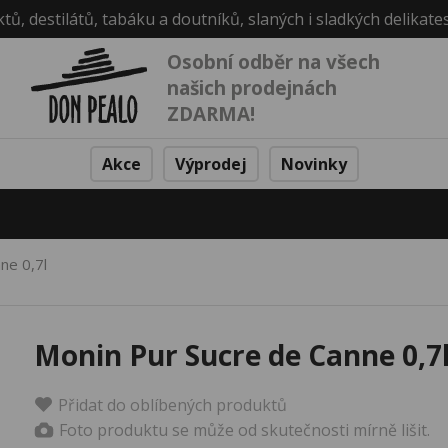
ktů, destilátů, tabáku a doutníků, slaných i sladkých delikate
Osobní odběr na všech
našich prodejnách
ZDARMA!
Akce
Výprodej
Novinky
ne 0,7l
Monin Pur Sucre de Canne 0,7
Přidat do oblíbených produktů
Foto produktu se může od skutečnosti mírně lišit.