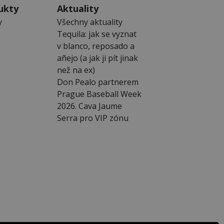
ukty
Aktuality
y
Všechny aktuality
Tequila: jak se vyznat
v blanco, reposado a
añejo (a jak ji pít jinak
než na ex)
Don Pealo partnerem
Prague Baseball Week
2026. Cava Jaume
Serra pro VIP zónu