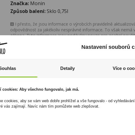
Značka:
Monin
Způsob balení:
Sklo 0,75l
I přesto, že jsou informace o výrobcích pravidelně aktualiz
odpovědnost za jakékoliv nesprávné informace. To však nemá vl
zákona. Tyto informace jsou podávány pouze pro osobní použit
kopírovány bez předchozího souhlasu DonPealo ani bez řádnéh
Nastavení souborů c
Souhlas
Detaily
Více o coo
í cookies: Aby všechno fungovalo, jak má.
 cookies, aby se vám web dobře prohlížel a vše fungovalo - od vyhledávání
ré vás zajímají. Navíc nám tím pomůžete web zlepšovat.
Elektronická cigareta
Doutníky Candlelight