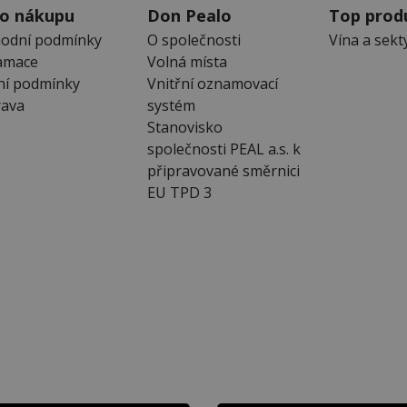
 o nákupu
Don Pealo
Top prod
odní podmínky
O společnosti
Vína a sekt
amace
Volná místa
ní podmínky
Vnitřní oznamovací
ava
systém
Stanovisko
společnosti PEAL a.s. k
připravované směrnici
EU TPD 3