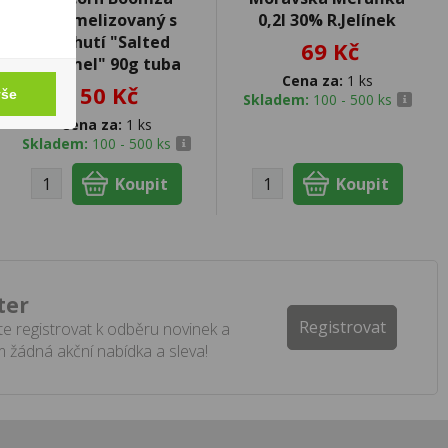
karamelizovaný s
0,2l 30% R.Jelínek
příchutí "Salted
69 Kč
caramel" 90g tuba
Cena za:
1 ks
50 Kč
vše
Skladem:
100 - 500 ks
Cena za:
1 ks
Skladem:
100 - 500 ks
ter
Registrovat
e registrovat k odběru novinek a
 žádná akční nabídka a sleva!