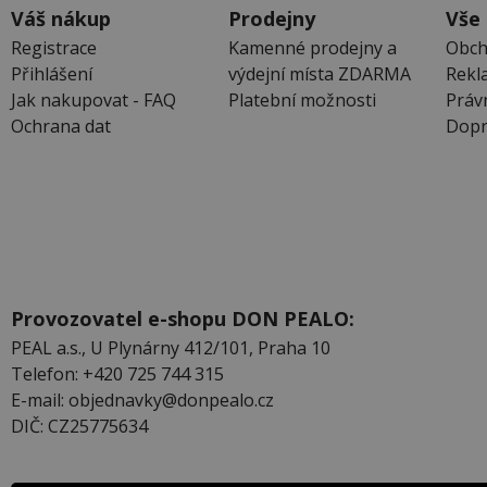
Váš nákup
Prodejny
Vše
Registrace
Kamenné prodejny a
Obch
Přihlášení
výdejní místa ZDARMA
Rekl
Jak nakupovat - FAQ
Platební možnosti
Práv
Ochrana dat
Dopr
Provozovatel e-shopu DON PEALO:
PEAL a.s., U Plynárny 412/101, Praha 10
Telefon: +420 725 744 315
E-mail: objednavky@donpealo.cz
DIČ: CZ25775634