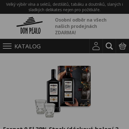
Velký výběr vína a sektů, destilátů, tabáku a doutníků, slaných i
sladkých delikates nejen pro požitkáře.
Osobní odběr na všech
našich prodejnách
ZDARMA!
KATALOG