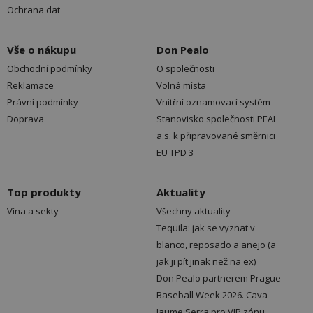
Ochrana dat
Vše o nákupu
Don Pealo
Obchodní podmínky
O společnosti
Reklamace
Volná místa
Právní podmínky
Vnitřní oznamovací systém
Doprava
Stanovisko společnosti PEAL
a.s. k připravované směrnici
EU TPD 3
Top produkty
Aktuality
Vína a sekty
Všechny aktuality
Tequila: jak se vyznat v
blanco, reposado a añejo (a
jak ji pít jinak než na ex)
Don Pealo partnerem Prague
Baseball Week 2026. Cava
Jaume Serra pro VIP zónu