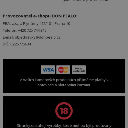
Provozovatel e-shopu DON PEALO:
PEAL a.s., U Plynárny 412/101, Praha 10
Telefon: +420 725 744 315
E-mail: objednavky@donpealo.cz
DIČ: CZ25775634
V našich kamenných prodejnách přijímáme platby v
hotovosti a platebními kartami.
Stránky obsahují výrobky, které mohou být prodávány