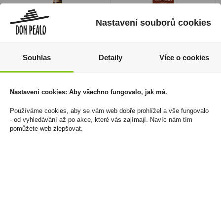
Nastavení souborů cookies
Souhlas
Detaily
Více o cookies
Hruška Premium 38%
Elektronická cigareta
Nastavení cookies: Aby všechno fungovalo, jak má.
0,7l R.Jelínek
jednorázová Vuse Go
1000 Pen Mild Tobacco
Používáme cookies, aby se vám web dobře prohlížel a vše fungovalo
299 Kč
- od vyhledávání až po akce, které vás zajímají. Navíc nám tím
18mg/ml
pomůžete web zlepšovat.
Cena za:
1 ks
219 Kč
Skladem:
100 - 500 ks
Cena za:
1 ks
Skladem:
100 - 500 ks