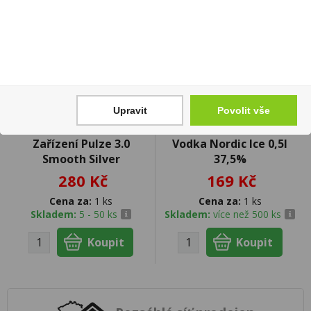
Upravit
Povolit vše
Zařízení Pulze 3.0
Vodka Nordic Ice 0,5l
Smooth Silver
37,5%
280 Kč
169 Kč
Cena za:
1 ks
Cena za:
1 ks
Skladem:
5 - 50 ks
Skladem:
více než 500 ks