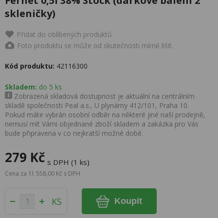
Fernet 0,5l 38% Stock (dárkové balení 2
skleničky)
Přidat do oblíbených produktů
Foto produktu se může od skutečnosti mírně lišit.
Kód produktu:
42116300
Skladem:
do 5 ks
Zobrazená skladová dostupnost je aktuální na centrálním
skladě společnosti Peal a.s., U plynárny 412/101, Praha 10.
Pokud máte vybrán osobní odběr na některé jiné naší prodejně,
nemusí mít Vámi objednané zboží skladem a zakázka pro Vás
bude připravena v co nejkratší možné době.
279 Kč
s DPH (1 ks)
Cena za 1l: 558,00 Kč s DPH
KS
Koupit