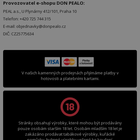
Provozovatel e-shopu DON PEALO:
PEAL a.s., U Plynárny 412/101, Praha 10
Telefon: +420 725 744 315
E-mail: objednavky@donpealo.cz
DIČ: CZ25775634
V našich kamenných prodejnách přijímáme platby v
hotovosti a platebními kartami.
Stránky obsahují výrobky, které mohou být prodávány
pouze osobám starším 18 let. Osobám mladším 18 let je
zakázáno prodávat tabákové výrobky, kuřácké
pomůcky, bylinné výrobky určené ke kouření,