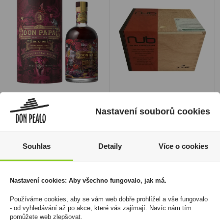
Don Papa PORT QUIN
Doutníky Nub 358
0,7l 50% Tuba
Sungrown
Nastavení souborů cookies
3 699 Kč
170 Kč
Cena za:
1 ks
Cena za:
1 ks
Skladem:
5 - 50 ks
Skladem:
5 - 50 krabiček
Souhlas
Detaily
Více o cookies
Nastavení cookies: Aby všechno fungovalo, jak má.
Používáme cookies, aby se vám web dobře prohlížel a vše fungovalo
- od vyhledávání až po akce, které vás zajímají. Navíc nám tím
pomůžete web zlepšovat.