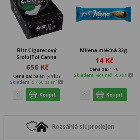
Filtr Cigaretový
Milena mléčná 32g
SrolujTo! Canna
14 Kč
656 Kč
Cena za:
1 ks
Skladem:
více než 500 ks
Cena za:
balení (44 ks)
Skladem:
5 - 50 balení
Rozsáhlá síť prodejen