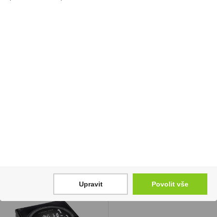
Doutníky Don Pealo
Gin Mintis Pomelo
Natural Claro Churchill
Paradiso 0,7l 41,8%
2 499 Kč
549 Kč
Cena za:
krabičku (25 ks)
Cena za:
1 ks
Skladem:
do 5 krabiček
Skladem:
5 - 50 ks
Upravit
Povolit vše