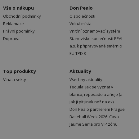
Vše o nákupu
Don Pealo
Obchodní podmínky
O společnosti
Reklamace
Volná místa
Právní podmínky
Vnitřní oznamovací systém
Doprava
Stanovisko společnosti PEAL
a.s. k připravované směrnici
EU TPD 3
Top produkty
Aktuality
Vína a sekty
Všechny aktuality
Tequila: jak se vyznat v
blanco, reposado a añejo (a
jak ji pít jinak než na ex)
Don Pealo partnerem Prague
Baseball Week 2026. Cava
Jaume Serra pro VIP zónu