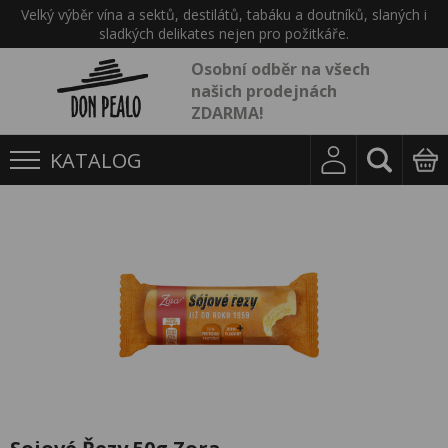
Velký výběr vína a sektů, destilátů, tabáku a doutníků, slaných i
sladkých delikates nejen pro požitkáře.
Osobní odběr na všech
našich prodejnách
ZDARMA!
KATALOG