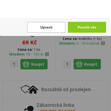
Don Fernando Obří
Doutníky Handelsgold
kalamáry ve
Clasic 5ks
Upravit
Povolit vše
slunečnicovém oleji
79 Kč
111g
Cena za:
krabičku (1 ks)
69 Kč
Skladem:
5 - 50 krabiček
Cena za:
1 ks
Skladem:
50 - 100 ks
Rozsáhlá síť prodejen
Zákaznická linka