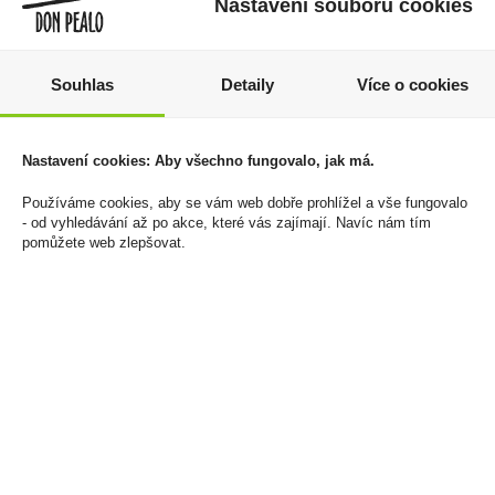
Nastavení souborů cookies
Souhlas
Detaily
Více o cookies
Metaxa 7* 0,7l 40%
Vyštípávač doutníků
LdM 56135
459 Kč
309 Kč
Nastavení cookies: Aby všechno fungovalo, jak má.
Cena za:
1 ks
Skladem:
5 - 50 ks
Cena za:
1 ks
Používáme cookies, aby se vám web dobře prohlížel a vše fungovalo
Skladem:
do 5 ks
- od vyhledávání až po akce, které vás zajímají. Navíc nám tím
pomůžete web zlepšovat.