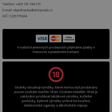
Telefon: +420 725 744 315
E-mail: objednavky@donpealo.cz
DIČ: CZ25775634
V našich kamenných prodejnách přijímáme platby v
hotovosti a platebními kartami.
Stránky obsahují výrobky, které mohou být prodávány
pouze osobám starším 18 let. Osobám mladším 18 let je
zakázáno prodávat tabákové výrobky, kuřácké
pomůcky, bylinné výrobky určené ke kouření,
elektronické cigarety a alkoholické nápoje.