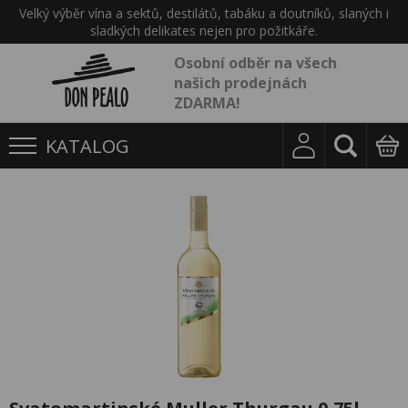
Velký výběr vína a sektů, destilátů, tabáku a doutníků, slaných i
sladkých delikates nejen pro požitkáře.
Osobní odběr na všech
našich prodejnách
ZDARMA!
KATALOG