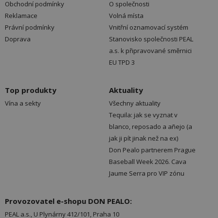
Obchodní podmínky
O společnosti
Reklamace
Volná místa
Právní podmínky
Vnitřní oznamovací systém
Doprava
Stanovisko společnosti PEAL
a.s. k připravované směrnici
EU TPD 3
Top produkty
Aktuality
Vína a sekty
Všechny aktuality
Tequila: jak se vyznat v
blanco, reposado a añejo (a
jak ji pít jinak než na ex)
Don Pealo partnerem Prague
Baseball Week 2026. Cava
Jaume Serra pro VIP zónu
Provozovatel e-shopu DON PEALO:
PEAL a.s., U Plynárny 412/101, Praha 10