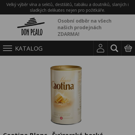
Velký výběr vína a sektů, destilátů, tabáku a doutníků, slaných i
sladkých delikates nejen pro požitkáře.
Osobní odběr na všech
našich prodejnách
ZDARMA!
KATALOG