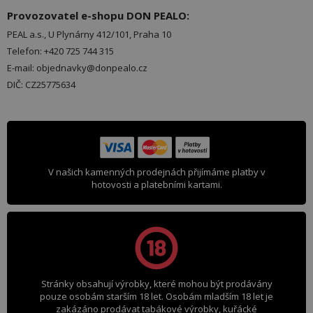
Provozovatel e-shopu DON PEALO:
PEAL a.s., U Plynárny 412/101, Praha 10
Telefon: +420 725 744 315
E-mail: objednavky@donpealo.cz
DIČ: CZ25775634
V našich kamenných prodejnách přijímáme platby v
hotovosti a platebními kartami.
Stránky obsahují výrobky, které mohou být prodávány
pouze osobám starším 18 let. Osobám mladším 18 let je
zakázáno prodávat tabákové výrobky, kuřácké