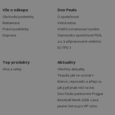
Vše o nákupu
Don Pealo
Obchodní podmínky
O společnosti
Reklamace
Volná místa
Právní podmínky
Vnitřní oznamovací systém
Doprava
Stanovisko společnosti PEAL
a.s. k připravované směrnici
EU TPD 3
Top produkty
Aktuality
Vína a sekty
Všechny aktuality
Tequila: jak se vyznat v
blanco, reposado a añejo (a
jak ji pít jinak než na ex)
Don Pealo partnerem Prague
Baseball Week 2026. Cava
Jaume Serra pro VIP zónu