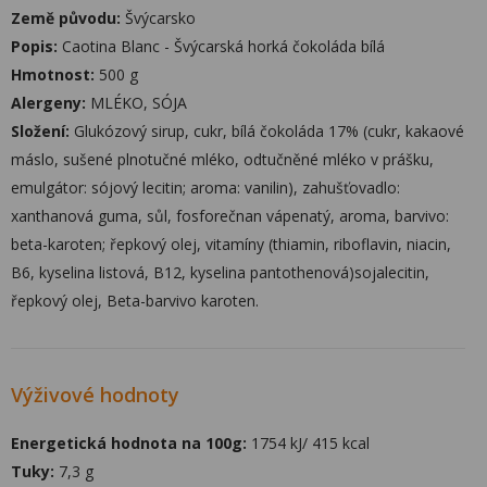
Země původu:
Švýcarsko
Popis:
Caotina Blanc - Švýcarská horká čokoláda bílá
Hmotnost:
500 g
Alergeny:
MLÉKO, SÓJA
Složení:
Glukózový sirup, cukr, bílá čokoláda 17% (cukr, kakaové
máslo, sušené plnotučné mléko, odtučněné mléko v prášku,
emulgátor: sójový lecitin; aroma: vanilin), zahušťovadlo:
xanthanová guma, sůl, fosforečnan vápenatý, aroma, barvivo:
beta-karoten; řepkový olej, vitamíny (thiamin, riboflavin, niacin,
B6, kyselina listová, B12, kyselina pantothenová)sojalecitin,
řepkový olej, Beta-barvivo karoten.
Výživové hodnoty
Energetická hodnota na 100g:
1754 kJ/ 415 kcal
Tuky:
7,3 g