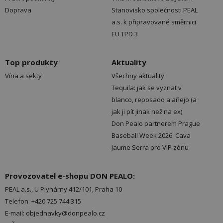
Doprava
Stanovisko společnosti PEAL
a.s. k připravované směrnici
EU TPD 3
Top produkty
Aktuality
Vína a sekty
Všechny aktuality
Tequila: jak se vyznat v
blanco, reposado a añejo (a
jak ji pít jinak než na ex)
Don Pealo partnerem Prague
Baseball Week 2026. Cava
Jaume Serra pro VIP zónu
Provozovatel e-shopu DON PEALO:
PEAL a.s., U Plynárny 412/101, Praha 10
Telefon: +420 725 744 315
E-mail: objednavky@donpealo.cz