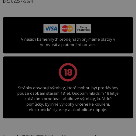
DIČ: CZ25775634
V našich kamenných prodejnách přijímáme platby v
hotovosti a platebními kartami.
Stránky obsahují výrobky, které mohou být prodávány
pouze osobám starším 18 let. Osobám mladším 18 let je
zakázáno prodávat tabákové výrobky, kuřácké
pomůcky, bylinné výrobky určené ke kouření,
elektronické cigarety a alkoholické nápoje.