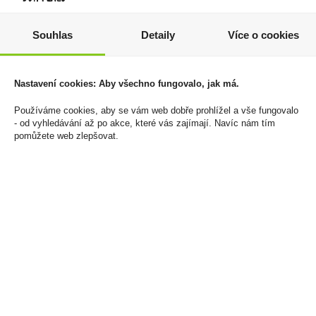
Souhlas
Detaily
Více o cookies
Jojo Kyselé Žížalky 80g
Elektronická cigareta
jednorázová Elf Bar
19 Kč
1000 Cherry 20mg/ml
Cena za:
1 ks
Nastavení cookies: Aby všechno fungovalo, jak má.
210 Kč
Skladem:
více než 500 ks
Cena za:
1 ks
Používáme cookies, aby se vám web dobře prohlížel a vše fungovalo
Skladem:
více než 500 ks
- od vyhledávání až po akce, které vás zajímají. Navíc nám tím
pomůžete web zlepšovat.