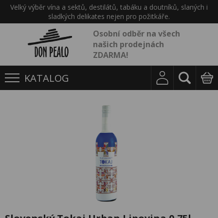
Velký výběr vína a sektů, destilátů, tabáku a doutníků, slaných i
sladkých delikates nejen pro požitkáře.
Osobní odběr na všech
našich prodejnách
ZDARMA!
KATALOG