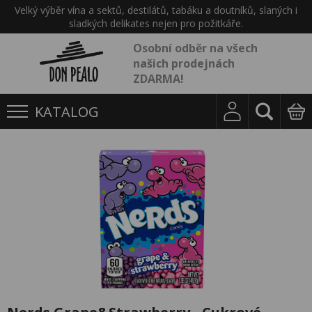
Velký výběr vína a sektů, destilátů, tabáku a doutníků, slaných i
sladkých delikates nejen pro požitkáře.
Osobní odběr na všech
našich prodejnách
ZDARMA!
KATALOG