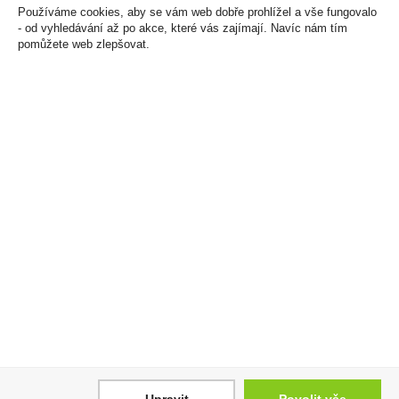
Používáme cookies, aby se vám web dobře prohlížel a vše fungovalo
- od vyhledávání až po akce, které vás zajímají. Navíc nám tím
pomůžete web zlepšovat.
Vodka Russian Standard
Tullamore Dew 1l 40%
Original 1l 40%
530 Kč
559 Kč
Cena za:
1 ks
Skladem:
100 - 500 ks
Cena za:
1 ks
Skladem:
100 - 500 ks