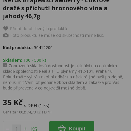
Nerds Grape&Strawberry - Cukrové
dražé s příchutí hroznového vína a
jahody 46,7g
Přidat do oblíbených produktů
Foto produktu se může od skutečnosti mírně lišit.
Kód produktu:
50412200
Skladem:
100 - 500 ks
Zobrazená skladová dostupnost je aktuální na centrálním
skladě společnosti Peal a.s., U plynárny 412/101, Praha 10.
Pokud máte vybrán osobní odběr na některé jiné naší prodejně,
nemusí mít Vámi objednané zboží skladem a zakázka pro Vás
bude připravena v co nejkratší možné době.
35 Kč
s DPH (1 ks)
Cena za 100g: 74,73 Kč s DPH
KS
Koupit