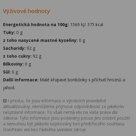
Výživové hodnoty
Energetická hodnota na 100g:
1569 kJ/ 375 kcal
Tuky:
0 g
z toho nasycené mastné kyseliny:
0 g
Sacharidy:
92 g
z toho cukry:
92 g
Bílkoviny:
0 g
Sůl:
0 g
Další informace:
Malé křupavé bonbónky s příchutí hroznů a
jahod.
I přesto, že jsou informace o výrobcích pravidelně
aktualizovány, nemůžeme přijmout odpovědnost za jakékoliv
nesprávné informace. To však nemá vliv na Vaše práva dle
zákona. Tyto informace jsou podávány pouze pro osobní použití
a nemohou být jakkoliv kopírovány bez předchozího souhlasu
DonPealo ani bez řádného uvedení zdroje.