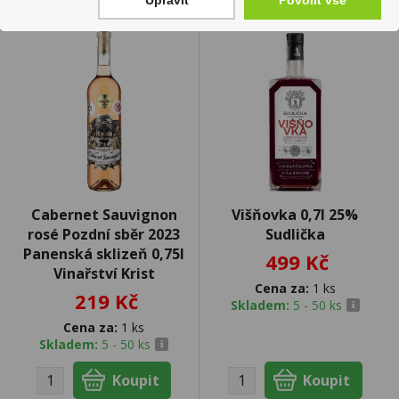
Upravit
Povolit vše
Cabernet Sauvignon
Višňovka 0,7l 25%
rosé Pozdní sběr 2023
Sudlička
Panenská sklizeň 0,75l
499 Kč
Vinařství Krist
Cena za:
1 ks
219 Kč
Skladem:
5 - 50 ks
Cena za:
1 ks
Skladem:
5 - 50 ks