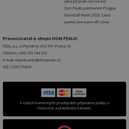
jak ji pít jinak než na ex)
Don Pealo partnerem Prague
Baseball Week 2026. Cava
Jaume Serra pro VIP zónu
Provozovatel e-shopu DON PEALO:
PEAL a.s., U Plynárny 412/101, Praha 10
Telefon: +420 725 744 315
E-mail: objednavky@donpealo.cz
DIČ: CZ25775634
V našich kamenných prodejnách přijímáme platby v
hotovosti a platebními kartami.