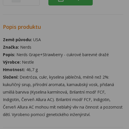
Popis produktu
Země původu:
USA
Značka:
Nerds
Popis:
Nerds Grape+Strawberry - cukrové barevné dražé
Výrobce:
Nestle
Hmotnost:
46,7 g
Složení:
Dextróza, cukr, kyselina jablečná, méně než 2%:
kukuřičný sirup, přírodní aromata, karnaubský vosk, přidaná
umělá barviva (Kyselina karmínová, Brilantní modř FCF,
Indigotin, Červeň Allura AC). Brilantní modř FCF, Indigotin,
Červeň Allura AC mohou mít neblahý vliv na činnost a pozornost
dětí. Vyrobeno pomocí genetického inženýrství.