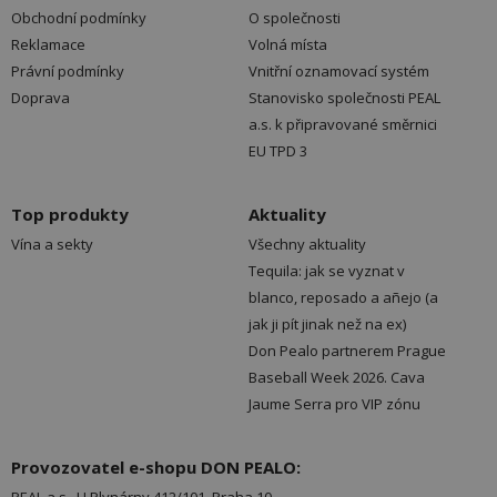
Obchodní podmínky
O společnosti
Reklamace
Volná místa
Právní podmínky
Vnitřní oznamovací systém
Doprava
Stanovisko společnosti PEAL
a.s. k připravované směrnici
EU TPD 3
Top produkty
Aktuality
Vína a sekty
Všechny aktuality
Tequila: jak se vyznat v
blanco, reposado a añejo (a
jak ji pít jinak než na ex)
Don Pealo partnerem Prague
Baseball Week 2026. Cava
Jaume Serra pro VIP zónu
Provozovatel e-shopu DON PEALO: