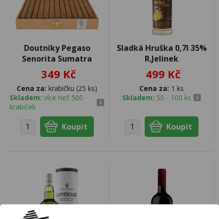
Doutníky Pegaso
Sladká Hruška 0,7l 35%
Senorita Sumatra
R.Jelínek
349 Kč
499 Kč
Cena za:
krabičku (25 ks)
Cena za:
1 ks
Skladem:
více než 500
Skladem:
50 - 100 ks
krabiček