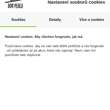
Nastavení souborů cookies
Souhlas
Detaily
Více o cookies
Whisky Laphroaig
Malbec Private Reserve
Select Cask 0,7l 40%
0,75l Aromo
(karton)
140 Kč
Nastavení cookies: Aby všechno fungovalo, jak má.
1 229 Kč
Cena za:
1 ks
Používáme cookies, aby se vám web dobře prohlížel a vše fungovalo
Skladem:
5 - 50 ks
Cena za:
1 ks
- od vyhledávání až po akce, které vás zajímají. Navíc nám tím
Skladem:
5 - 50 ks
pomůžete web zlepšovat.