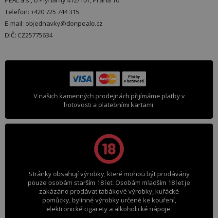
PEAL a.s., U Plynárny 412/101, Praha 10
Telefon: +420 725 744 315
E-mail: objednavky@donpealo.cz
DIČ: CZ25775634
V našich kamenných prodejnách přijímáme platby v
hotovosti a platebními kartami.
Stránky obsahují výrobky, které mohou být prodávány
pouze osobám starším 18 let. Osobám mladším 18 let je
zakázáno prodávat tabákové výrobky, kuřácké
pomůcky, bylinné výrobky určené ke kouření,
elektronické cigarety a alkoholické nápoje.