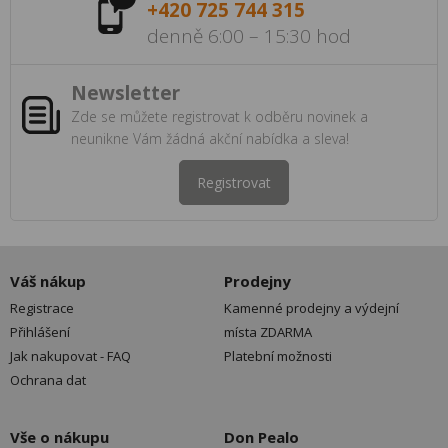
+420 725 744 315
denně 6:00 – 15:30 hod
Newsletter
Zde se můžete registrovat k odběru novinek a
neunikne Vám žádná akční nabídka a sleva!
Registrovat
Váš nákup
Prodejny
Registrace
Kamenné prodejny a výdejní
Přihlášení
místa ZDARMA
Jak nakupovat - FAQ
Platební možnosti
Ochrana dat
Vše o nákupu
Don Pealo