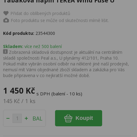
Tabáková náplň TEREA Wind Fuse U
Přidat do oblíbených produktů
Foto produktu se může od skutečnosti mírně lišit.
Kód produktu:
23544300
Skladem:
více než 500 balení
Zobrazená skladová dostupnost je aktuální na centrálním
skladě společnosti Peal a.s., U plynárny 412/101, Praha 10.
Pokud máte vybrán osobní odběr na některé jiné naší prodejně,
nemusí mít Vámi objednané zboží skladem a zakázka pro Vás
bude připravena v co nejkratší možné době.
1 450 Kč
s DPH (balení - 10 ks)
145 Kč / 1 ks
BAL
Koupit