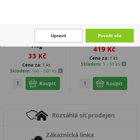
Don Fernando Sardinky
Whisky Grants Triple
Upravit
Povolit vše
v rajčatové omáčce
Wood 8YO 0,7l 40%
115g
419 Kč
33 Kč
Cena za:
1 ks
Skladem:
5 - 50 ks
Cena za:
1 ks
Skladem:
100 - 500 ks
Rozsáhlá síť prodejen
Zákaznická linka