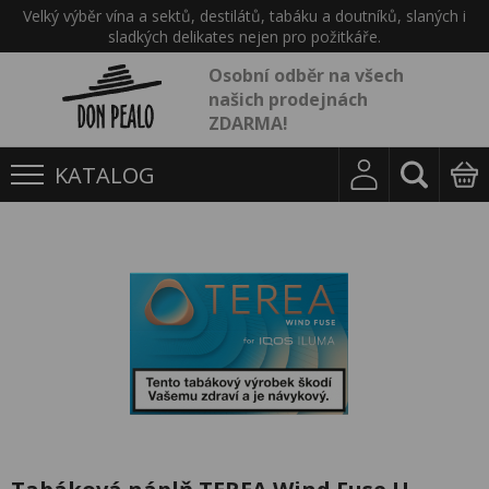
Velký výběr vína a sektů, destilátů, tabáku a doutníků, slaných i
sladkých delikates nejen pro požitkáře.
Osobní odběr na všech
našich prodejnách
ZDARMA!
KATALOG