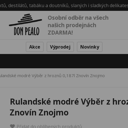
ktů, destilátů, tabáku a doutníků, slaných i sladkých delikate
Osobní odběr na všech
našich prodejnách
ZDARMA!
Akce
Výprodej
Novinky
ulandské modré Výběr z hroznů 0,187l Znovín Znojmo
Rulandské modré Výběr z hroz
Znovín Znojmo
Přidat do oblíbených produktů