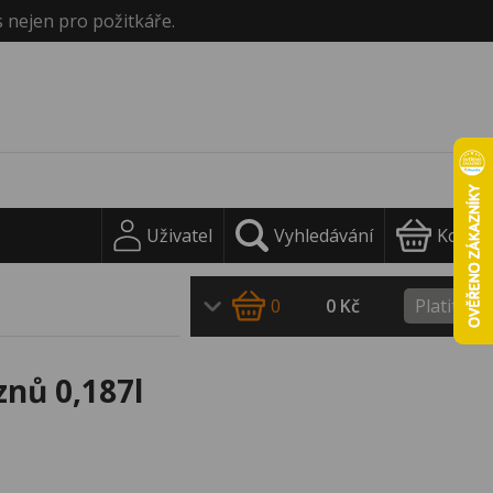
s nejen pro požitkáře.
Uživatel
Vyhledávání
Košík
0
0 Kč
Platit
nů 0,187l