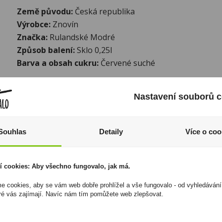
Země původu:
Česká republika
Výrobce:
Znovín
Značka:
Rulandské Modré
Způsob balení:
Sklo 0,25l
Barva a obsah cukru:
Červené suché
I přesto, že jsou informace o výrobcích pravidelně aktualiz
odpovědnost za jakékoliv nesprávné informace. To však nemá vl
Nastavení souborů c
zákona. Tyto informace jsou podávány pouze pro osobní použit
kopírovány bez předchozího souhlasu DonPealo ani bez řádnéh
Souhlas
Detaily
Více o coo
í cookies: Aby všechno fungovalo, jak má.
 cookies, aby se vám web dobře prohlížel a vše fungovalo - od vyhledávání
ré vás zajímají. Navíc nám tím pomůžete web zlepšovat.