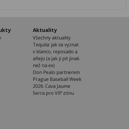
ukty
Aktuality
y
Všechny aktuality
Tequila: jak se vyznat
v blanco, reposado a
añejo (a jak ji pít jinak
než na ex)
Don Pealo partnerem
Prague Baseball Week
2026. Cava Jaume
Serra pro VIP zónu