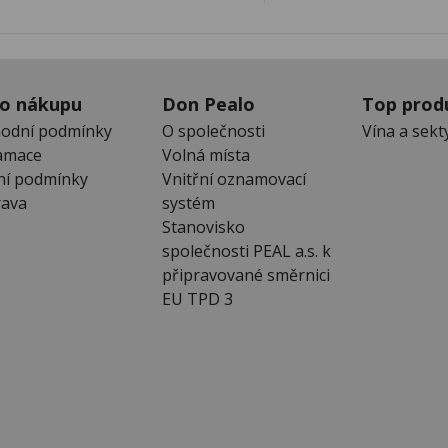
 o nákupu
Don Pealo
Top prod
odní podmínky
O společnosti
Vína a sekt
amace
Volná místa
ní podmínky
Vnitřní oznamovací
ava
systém
Stanovisko
společnosti PEAL a.s. k
připravované směrnici
EU TPD 3