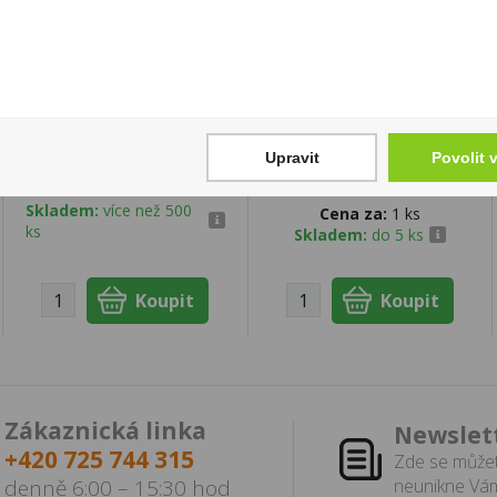
Nimm2 Smile Gummi
Zapalovač Clipper
Softies 90g
CMP11R Metallic
Flower+Giftbox
19 Kč
Upravit
Povolit 
150 Kč
Cena za:
1 ks
Skladem:
více než 500
Cena za:
1 ks
ks
Skladem:
do 5 ks
Zákaznická linka
Newslet
+420 725 744 315
Zde se můžet
denně 6:00 – 15:30 hod
neunikne Vám