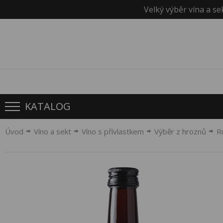
Velký výběr vína a se
KATALOG
Úvod
Víno a sekt
Víno s přívlastkem
Výběr z hroznů
R