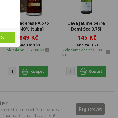
Dos Maderas PX 5+5
Cava Jaume Serra
0,7l 40% (tuba)
Demi Sec 0,75l
849 Kč
145 Kč
vše
Cena za:
1 ks
Cena za:
1 ks
Skladem:
50 - 100 ks
Skladem:
více než 500
ks
ter
Registrovat
e registrovat k odběru novinek a
 žádná akční nabídka a sleva!