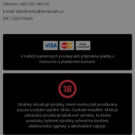
Telefon: +420 725 744 315
E-mail: objednavky@donpealo.cz
DIČ: CZ25775634
V našich kamenných prodejnách přijímáme platby v
hotovosti a platebními kartami.
Stránky obsahují výrobky, které mohou být prodávány
pouze osobám starším 18 let. Osobám mladším 18 let je
zakázáno prodávat tabákové výrobky, kuřácké
pomůcky, bylinné výrobky určené ke kouření,
elektronické cigarety a alkoholické nápoje.