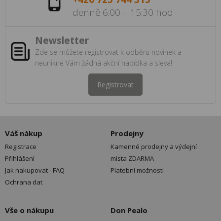
denně 6:00 – 15:30 hod
Newsletter
Zde se můžete registrovat k odběru novinek a
neunikne Vám žádná akční nabídka a sleva!
Registrovat
Váš nákup
Prodejny
Registrace
Kamenné prodejny a výdejní
Přihlášení
místa ZDARMA
Jak nakupovat - FAQ
Platební možnosti
Ochrana dat
Vše o nákupu
Don Pealo