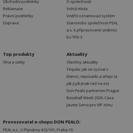
Obchodní podmínky
O společnosti
Reklamace
Volná místa
Právní podmínky
Vnitřní oznamovací systém
Doprava
Stanovisko společnosti PEAL
a.s. k připravované směrnici
EU TPD 3
Top produkty
Aktuality
Vína a sekty
Všechny aktuality
Tequila: jak se vyznat v
blanco, reposado a añejo (a
jak ji pít jinak než na ex)
Don Pealo partnerem Prague
Baseball Week 2026. Cava
Jaume Serra pro VIP zónu
Provozovatel e-shopu DON PEALO:
PEAL a.s., U Plynárny 412/101, Praha 10