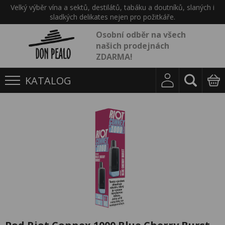
Velký výběr vína a sektů, destilátů, tabáku a doutníků, slaných i
sladkých delikates nejen pro požitkáře.
Osobní odběr na všech
našich prodejnách
ZDARMA!
KATALOG