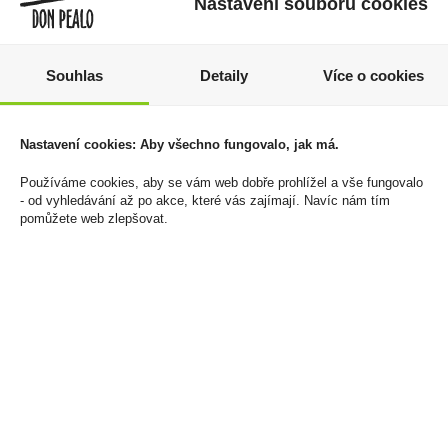
Nastavení souborů cookies
Souhlas
Detaily
Více o cookies
Kakao Bensdorp -
Jägermeister 1,75l 35%
Nastavení cookies: Aby všechno fungovalo, jak má.
Holandské kakao 250g
1 089 Kč
134 Kč
Používáme cookies, aby se vám web dobře prohlížel a vše fungovalo
Cena za:
1 ks
- od vyhledávání až po akce, které vás zajímají. Navíc nám tím
Skladem:
5 - 50 ks
Cena za:
1 ks
pomůžete web zlepšovat.
Skladem:
100 - 500 ks