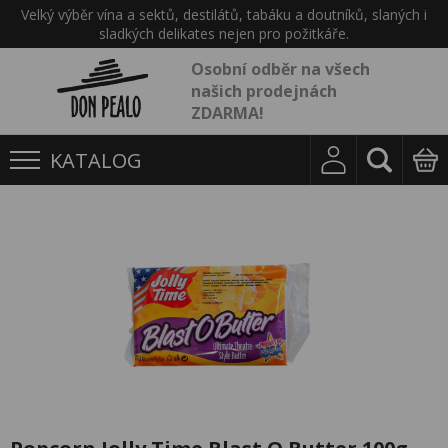
Velký výběr vína a sektů, destilátů, tabáku a doutníků, slaných i
sladkých delikates nejen pro požitkáře.
Osobní odběr na všech
našich prodejnách
ZDARMA!
KATALOG