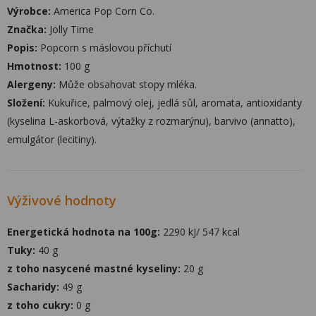
Výrobce:
America Pop Corn Co.
Značka:
Jolly Time
Popis:
Popcorn s máslovou příchutí
Hmotnost:
100 g
Alergeny:
Může obsahovat stopy mléka.
Složení:
Kukuřice, palmový olej, jedlá sůl, aromata, antioxidanty
(kyselina L-askorbová, výtažky z rozmarýnu), barvivo (annatto),
emulgátor (lecitiny).
Výživové hodnoty
Energetická hodnota na 100g:
2290 kJ/ 547 kcal
Tuky:
40 g
z toho nasycené mastné kyseliny:
20 g
Sacharidy:
49 g
z toho cukry:
0 g