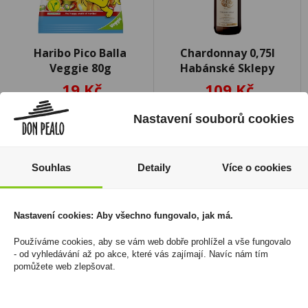
Haribo Pico Balla
Chardonnay 0,75l
Veggie 80g
Habánské Sklepy
19 Kč
109 Kč
Cena za:
1 ks
Cena za:
1 ks
Nastavení souborů cookies
Skladem:
více než 500 ks
Skladem:
100 - 500 ks
Souhlas
Detaily
Více o cookies
Nastavení cookies: Aby všechno fungovalo, jak má.
Používáme cookies, aby se vám web dobře prohlížel a vše fungovalo
- od vyhledávání až po akce, které vás zajímají. Navíc nám tím
pomůžete web zlepšovat.