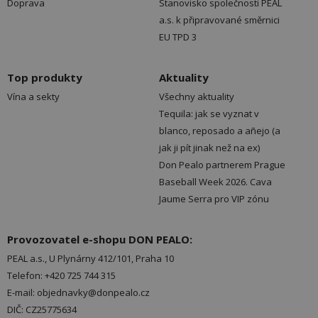
Doprava
Stanovisko společnosti PEAL
a.s. k připravované směrnici
EU TPD 3
Top produkty
Aktuality
Vína a sekty
Všechny aktuality
Tequila: jak se vyznat v
blanco, reposado a añejo (a
jak ji pít jinak než na ex)
Don Pealo partnerem Prague
Baseball Week 2026. Cava
Jaume Serra pro VIP zónu
Provozovatel e-shopu DON PEALO:
PEAL a.s., U Plynárny 412/101, Praha 10
Telefon: +420 725 744 315
E-mail: objednavky@donpealo.cz
DIČ: CZ25775634