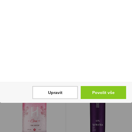
Zapalovač PROF
Doutníky Stanislaw
Poodles
Torpedo Set 5ks
496 Kč
949 Kč
Cena za:
balení (50 ks)
Cena za:
krabičku (1 ks)
Skladem:
50 - 100 balení
Skladem:
5 - 50 krabiček
Upravit
Povolit vše