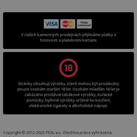
V našich kamenných prodejnách přijímáme platby v
hotovosti a platebními kartami.
Stránky obsahují výrobky, které mohou být prodávány
pouze osobám starším 18 let. Osobám mladším 18 let je
zakázáno prodávat tabákové výrobky, kuřácké
pomůcky, bylinné výrobky určené ke kouření,
elektronické cigarety a alkoholické nápoje.
Copyright © 2012-2025 PEAL a.s. Všechna práva vyhrazena.