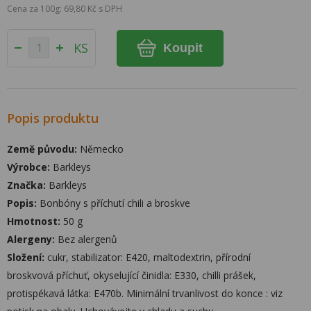
Cena za 100g: 69,80 Kč s DPH
KS
Koupit
Popis produktu
Země původu:
Německo
Výrobce:
Barkleys
Značka:
Barkleys
Popis:
Bonbóny s příchutí chili a broskve
Hmotnost:
50 g
Alergeny:
Bez alergenů
Složení:
cukr, stabilizator: E420, maltodextrin, přírodní
broskvová příchuť, okyselující činidla: E330, chilli prášek,
protispékavá látka: E470b. Minimální trvanlivost do konce : viz