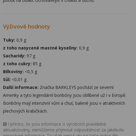
potisk na obalu. Uchovávejte v chladu a suchu.
Výživové hodnoty
Tuky:
0,9 g
z toho nasycené mastné kyseliny:
0,9 g
Sacharidy:
97 g
z toho cukry:
85 g
Bílkoviny:
<0,5 g
Sůl:
<0,01 g
Další informace:
Značka BARKLEYS pochází ze severní
Ameriky a tyto legendární bonbóny jsou oblíbené už i v Evropě.
Bonbóny mají intenzivní vůni a chuť, balené jsou v atraktivních
plechových krabičkách.
I přesto, že jsou informace o výrobcích pravidelně
aktualizovány, nemůžeme přijmout odpovědnost za jakékoliv
nesprávné informace. To však nemá vliv na Vaše práva dle