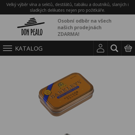
Velký výběr vína a sektů, destilátů, tabáku a doutníků, slaných i
sladkých delikates nejen pro požitkáře.
Osobní odběr na všech
našich prodejnách
ZDARMA!
KATALOG