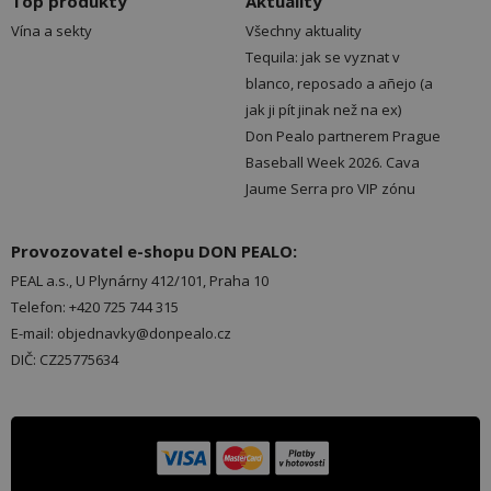
Top produkty
Aktuality
Vína a sekty
Všechny aktuality
Tequila: jak se vyznat v
blanco, reposado a añejo (a
jak ji pít jinak než na ex)
Don Pealo partnerem Prague
Baseball Week 2026. Cava
Jaume Serra pro VIP zónu
Provozovatel e-shopu DON PEALO:
PEAL a.s., U Plynárny 412/101, Praha 10
Telefon: +420 725 744 315
E-mail: objednavky@donpealo.cz
DIČ: CZ25775634