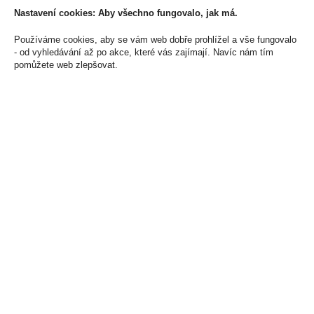
Skladem:
do 5 ks
Cena za:
1 ks
Nastavení cookies: Aby všechno fungovalo, jak má.
Skladem:
5 - 50 ks
Používáme cookies, aby se vám web dobře prohlížel a vše fungovalo
- od vyhledávání až po akce, které vás zajímají. Navíc nám tím
pomůžete web zlepšovat.
Monin Chocolate 1l
Mauritius Dodo Dark
0,7l 40% (karton)
299 Kč
819 Kč
Cena za:
1 ks
Skladem:
5 - 50 ks
Cena za:
1 ks