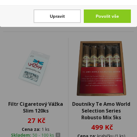
Skladem:
50 - 100 ks
Upravit
Povolit vše
Filtr Cigaretový Vážka
Doutníky Te Amo World
Slim 120ks
Selection Series
Robusto Mix 5ks
27 Kč
499 Kč
Cena za:
1 ks
Skladem:
50 - 100 ks
Cena za:
krabičku (1 ks)