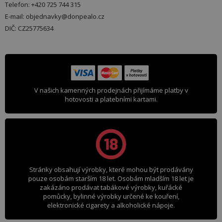
Telefon: +420 725 744 315
E-mail: objednavky@donpealo.cz
DIČ: CZ25775634
V našich kamenných prodejnách přijímáme platby v
hotovosti a platebními kartami.
Stránky obsahují výrobky, které mohou být prodávány
pouze osobám starším 18 let. Osobám mladším 18 let je
zakázáno prodávat tabákové výrobky, kuřácké
pomůcky, bylinné výrobky určené ke kouření,
elektronické cigarety a alkoholické nápoje.