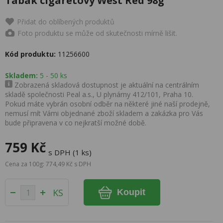
Tabák cigaretový West Red 98g
Přidat do oblíbených produktů
Foto produktu se může od skutečnosti mírně lišit.
Kód produktu:
11256600
Skladem:
5 - 50 ks
Zobrazená skladová dostupnost je aktuální na centrálním
skladě společnosti Peal a.s., U plynárny 412/101, Praha 10.
Pokud máte vybrán osobní odběr na některé jiné naší prodejně,
nemusí mít Vámi objednané zboží skladem a zakázka pro Vás
bude připravena v co nejkratší možné době.
759 Kč
s DPH (1 ks)
Cena za 100g: 774,49 Kč s DPH
KS
Koupit