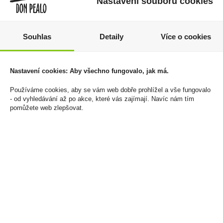
Nastavení souborů cookies
Souhlas
Detaily
Více o cookies
Prosecco DOC Brut 0,75l
Muscat Moldovenesc
Nastavení cookies: Aby všechno fungovalo, jak má.
Teresa Rizzi
rosé 0,5l Villa D'Or
149 Kč
59 Kč
Používáme cookies, aby se vám web dobře prohlížel a vše fungovalo
- od vyhledávání až po akce, které vás zajímají. Navíc nám tím
Cena za:
1 ks
Cena za:
1 ks
pomůžete web zlepšovat.
Skladem:
více než 500 ks
Skladem:
více než 500 ks