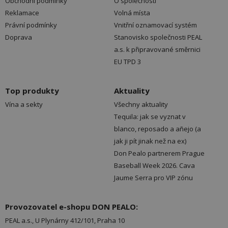
Obchodní podmínky
O společnosti
Reklamace
Volná místa
Právní podmínky
Vnitřní oznamovací systém
Doprava
Stanovisko společnosti PEAL
a.s. k připravované směrnici
EU TPD 3
Top produkty
Aktuality
Vína a sekty
Všechny aktuality
Tequila: jak se vyznat v
blanco, reposado a añejo (a
jak ji pít jinak než na ex)
Don Pealo partnerem Prague
Baseball Week 2026. Cava
Jaume Serra pro VIP zónu
Provozovatel e-shopu DON PEALO:
PEAL a.s., U Plynárny 412/101, Praha 10