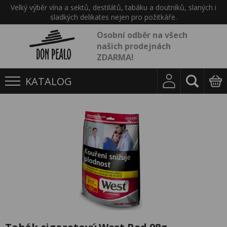
Velký výběr vína a sektů, destilátů, tabáku a doutníků, slaných i
sladkých delikates nejen pro požitkáře.
Osobní odběr na všech
našich prodejnách
ZDARMA!
KATALOG