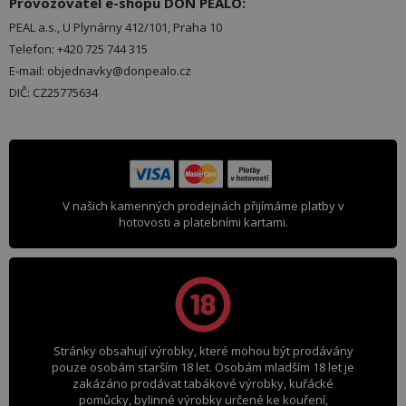
Provozovatel e-shopu DON PEALO:
PEAL a.s., U Plynárny 412/101, Praha 10
Telefon: +420 725 744 315
E-mail: objednavky@donpealo.cz
DIČ: CZ25775634
V našich kamenných prodejnách přijímáme platby v
hotovosti a platebními kartami.
Stránky obsahují výrobky, které mohou být prodávány
pouze osobám starším 18 let. Osobám mladším 18 let je
zakázáno prodávat tabákové výrobky, kuřácké
pomůcky, bylinné výrobky určené ke kouření,