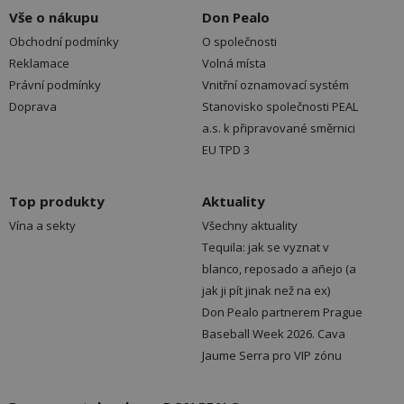
Vše o nákupu
Don Pealo
Obchodní podmínky
O společnosti
Reklamace
Volná místa
Právní podmínky
Vnitřní oznamovací systém
Doprava
Stanovisko společnosti PEAL
a.s. k připravované směrnici
EU TPD 3
Top produkty
Aktuality
Vína a sekty
Všechny aktuality
Tequila: jak se vyznat v
blanco, reposado a añejo (a
jak ji pít jinak než na ex)
Don Pealo partnerem Prague
Baseball Week 2026. Cava
Jaume Serra pro VIP zónu