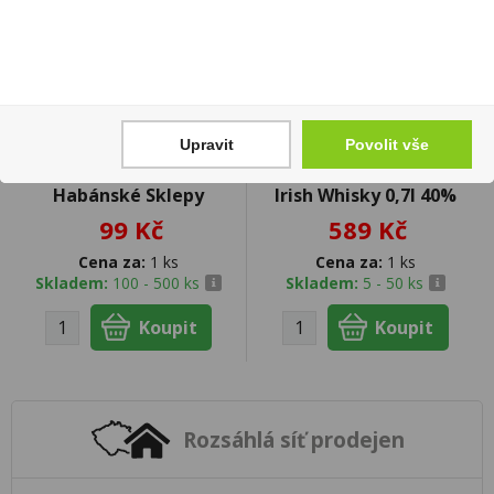
Upravit
Povolit vše
Frankovka rosé 0,75l
Jameson Black Barrel
Habánské Sklepy
Irish Whisky 0,7l 40%
99 Kč
589 Kč
Cena za:
1 ks
Cena za:
1 ks
Skladem:
100 - 500 ks
Skladem:
5 - 50 ks
Rozsáhlá síť prodejen