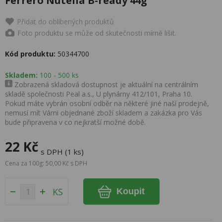
Ferrero Nutella B-ready 44g
Přidat do oblíbených produktů
Foto produktu se může od skutečnosti mírně lišit.
Kód produktu:
50344700
Skladem:
100 - 500 ks
Zobrazená skladová dostupnost je aktuální na centrálním
skladě společnosti Peal a.s., U plynárny 412/101, Praha 10.
Pokud máte vybrán osobní odběr na některé jiné naší prodejně,
nemusí mít Vámi objednané zboží skladem a zakázka pro Vás
bude připravena v co nejkratší možné době.
22 Kč
s DPH (1 ks)
Cena za 100g: 50,00 Kč s DPH
KS
Koupit