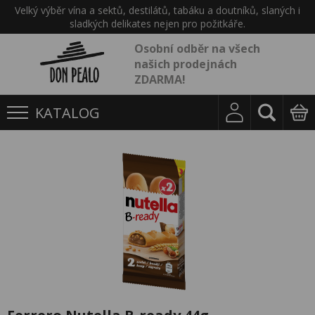
Velký výběr vína a sektů, destilátů, tabáku a doutníků, slaných i
sladkých delikates nejen pro požitkáře.
Osobní odběr na všech
našich prodejnách
ZDARMA!
KATALOG