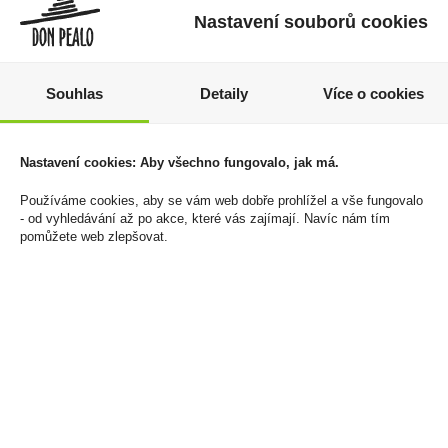
Nastavení souborů cookies
Souhlas
Detaily
Více o cookies
Doutníky Djarum Black
Jim Beam Apple 1l
Onyx Kretek Filtr
32,5%
Nastavení cookies: Aby všechno fungovalo, jak má.
Cigarillos 10ks
589 Kč
79 Kč
Používáme cookies, aby se vám web dobře prohlížel a vše fungovalo
Cena za:
1 ks
- od vyhledávání až po akce, které vás zajímají. Navíc nám tím
Skladem:
5 - 50 ks
Cena za:
krabičku (1 ks)
pomůžete web zlepšovat.
Skladem:
více než 500
krabiček
akce