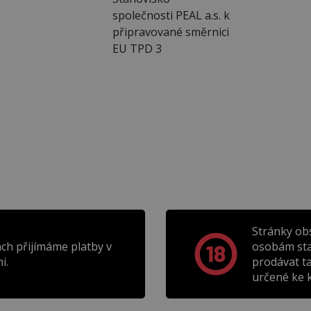
společnosti PEAL a.s. k
připravované směrnici
EU TPD 3
Stránky ob
ch přijímáme platby v
osobám sta
i.
prodávat t
určené ke k