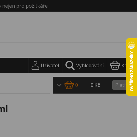
s nejen pro požitkáře.
Uživatel
Vyhledávání
Košík
0
0 Kč
Platit
ml