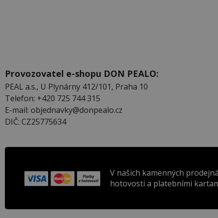
Provozovatel e-shopu DON PEALO:
PEAL a.s., U Plynárny 412/101, Praha 10
Telefon: +420 725 744 315
E-mail: objednavky@donpealo.cz
DIČ: CZ25775634
V našich kamenných prodejná
hotovosti a platebními kartam