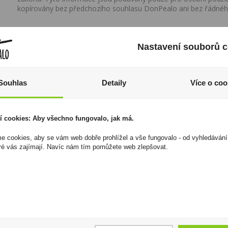
kopírovány bez předchozího souhlasu DonPealo ani bez řádnéh
Nastavení souborů c
Souhlas
Detaily
Více o coo
í cookies: Aby všechno fungovalo, jak má.
 cookies, aby se vám web dobře prohlížel a vše fungovalo - od vyhledávání
ré vás zajímají. Navíc nám tím pomůžete web zlepšovat.
Che Guevara 0,7l 38%
Marques Carrion Rioja
Reserva 0,75l
289 Kč
239 Kč
Cena za:
1 ks
Skladem:
100 - 500 ks
Cena za:
1 ks
Skladem:
100 - 500 ks