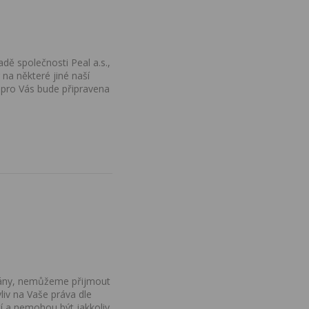
dě společnosti Peal a.s.,
na některé jiné naší
 pro Vás bude připravena
ovány, nemůžeme přijmout
iv na Vaše práva dle
í a nemohou být jakkoliv