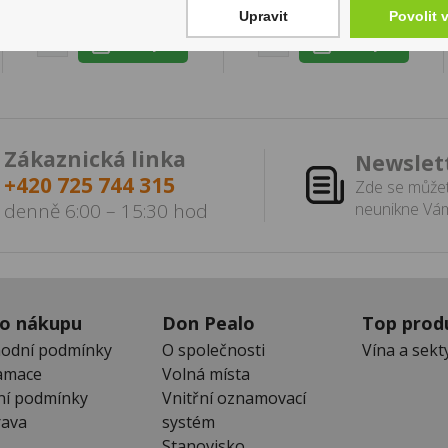
Upravit
Povolit 
Zákaznická linka
Newslet
+420 725 744 315
Zde se můžet
denně 6:00 – 15:30 hod
neunikne Vám
 o nákupu
Don Pealo
Top prod
odní podmínky
O společnosti
Vína a sekt
amace
Volná místa
ní podmínky
Vnitřní oznamovací
ava
systém
Stanovisko