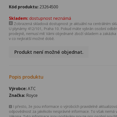
Kód produktu:
23264500
Skladem:
dostupnost neznámá
Zobrazená skladová dostupnost je aktuální na centrálním skla
U plynárny 412/101, Praha 10. Pokud máte vybrán osobní odběr 
prodejně, nemusí mít Vámi objednané zboží skladem a zakázka
v co nejkratší možné době.
Produkt není možné objednat.
Popis produktu
Výrobce:
ATC
Značka:
Royce
I přesto, že jsou informace o výrobcích pravidelně aktualiz
odpovědnost za jakékoliv nesprávné informace. To však nemá vl
zákona. Tyto informace jsou podávány pouze pro osobní použit