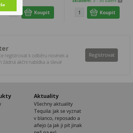
Skladem:
5 - 50 balení
vše
ter
Registrovat
e registrovat k odběru novinek a
 žádná akční nabídka a sleva!
ukty
Aktuality
y
Všechny aktuality
Tequila: jak se vyznat
v blanco, reposado a
añejo (a jak ji pít jinak
než na ex)