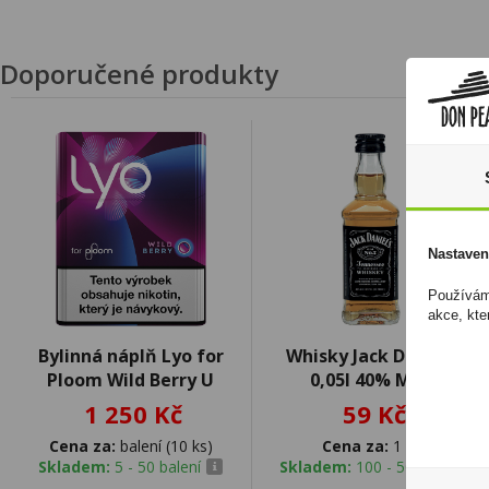
Doporučené produkty
Nastaven
Používáme
akce, kte
Bylinná náplň Lyo for
Whisky Jack Daniels
Ploom Wild Berry U
0,05l 40% Mini
1 250 Kč
59 Kč
Cena za:
balení (10 ks)
Cena za:
1 ks
Skladem:
5 - 50 balení
Skladem:
100 - 500 ks