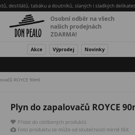
ktů, destilátů, tabáku a doutníků, slaných i sladkých delikate
Osobní odběr na všech
našich prodejnách
ZDARMA!
Akce
Výprodej
Novinky
alovačů ROYCE 90ml
Plyn do zapalovačů ROYCE 90
Přidat do oblíbených produktů
Foto produktu se může od skutečnosti mírně lišit.