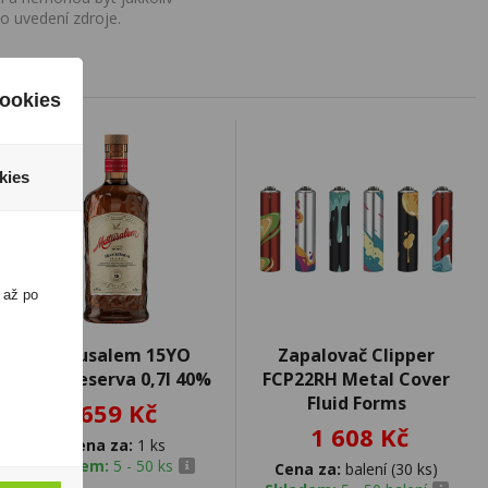
o uvedení zdroje.
ookies
kies
 až po
Matusalem 15YO
Zapalovač Clipper
Gran Reserva 0,7l 40%
FCP22RH Metal Cover
Fluid Forms
659 Kč
1 608 Kč
Cena za:
1 ks
Skladem:
5 - 50 ks
Cena za:
balení (30 ks)