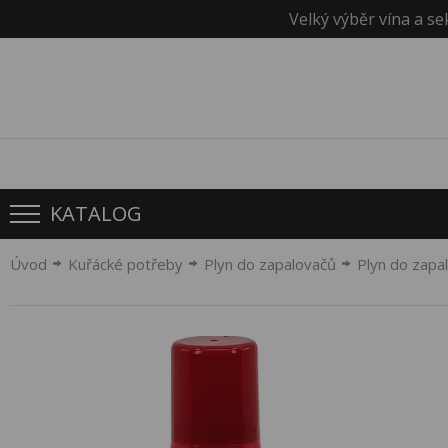
Velký výběr vína a se
KATALOG
Úvod
Kuřácké potřeby
Plyn do zapalovačů
Plyn do zap