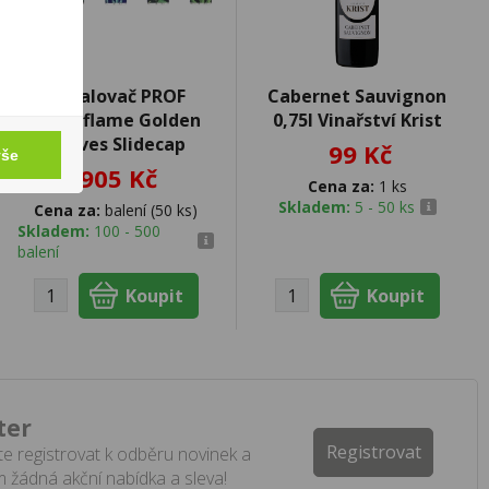
Zapalovač PROF
Cabernet Sauvignon
Turboflame Golden
0,75l Vinařství Krist
Leaves Slidecap
99 Kč
vše
905 Kč
Cena za:
1 ks
Skladem:
5 - 50 ks
Cena za:
balení (50 ks)
Skladem:
100 - 500
balení
ter
Registrovat
e registrovat k odběru novinek a
 žádná akční nabídka a sleva!