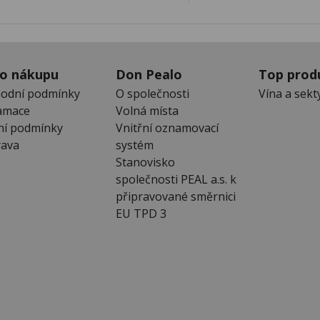
 o nákupu
Don Pealo
Top prod
odní podmínky
O společnosti
Vína a sekt
amace
Volná místa
ní podmínky
Vnitřní oznamovací
ava
systém
Stanovisko
společnosti PEAL a.s. k
připravované směrnici
EU TPD 3