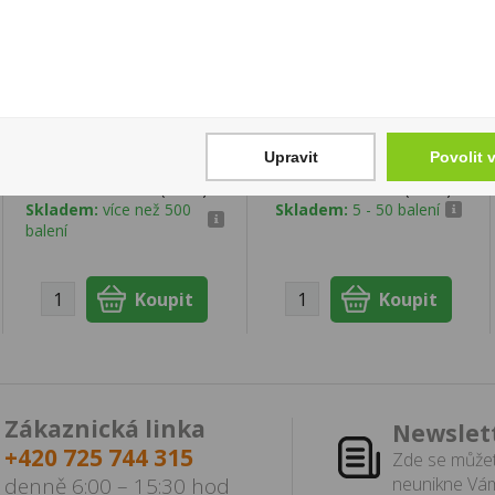
Tabáková náplň
Tabáková náplň Neo
TEREA Amber U
Red U
1 450 Kč
950 Kč
Upravit
Povolit 
Cena za:
balení (10 ks)
Cena za:
balení (10 ks)
Skladem:
více než 500
Skladem:
5 - 50 balení
balení
Zákaznická linka
Newslet
+420 725 744 315
Zde se můžet
denně 6:00 – 15:30 hod
neunikne Vám