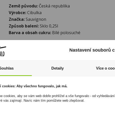
Země původu:
Česká republika
Výrobce:
Cibulka
Značka:
Sauvignon
Způsob balení:
Sklo 0,25l
Barva a obsah cukru:
Bílé polosuché
I přesto, že jsou informace o výrobcích pravidelně aktualiz
odpovědnost za jakékoliv nesprávné informace. To však nemá vl
Nastavení souborů c
zákona. Tyto informace jsou podávány pouze pro osobní použit
kopírovány bez předchozího souhlasu DonPealo ani bez řádnéh
Souhlas
Detaily
Více o coo
í cookies: Aby všechno fungovalo, jak má.
 cookies, aby se vám web dobře prohlížel a vše fungovalo - od vyhledávání
ré vás zajímají. Navíc nám tím pomůžete web zlepšovat.