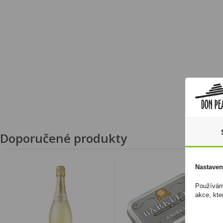
Doporučené produkty
Nastaven
Používáme
akce, kte