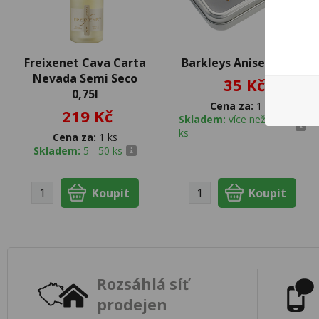
Freixenet Cava Carta
Barkleys Aniseed 50g
Nevada Semi Seco
35 Kč
0,75l
Cena za:
1 ks
219 Kč
Skladem:
více než 500
ks
Cena za:
1 ks
Skladem:
5 - 50 ks
Rozsáhlá síť
prodejen