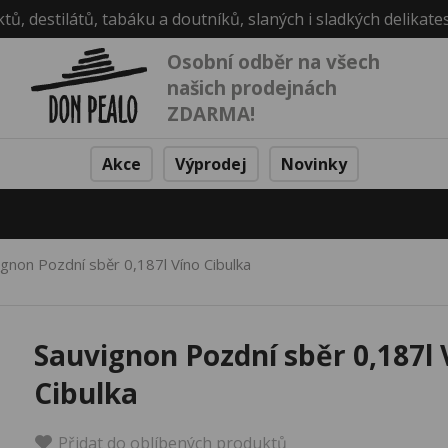
ktů, destilátů, tabáku a doutníků, slaných i sladkých delikate
Osobní odběr na všech
našich prodejnách
ZDARMA!
Akce
Výprodej
Novinky
gnon Pozdní sběr 0,187l Víno Cibulka
Sauvignon Pozdní sběr 0,187l 
Cibulka
Přidat do oblíbených produktů