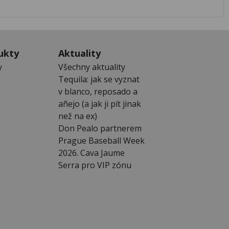
ukty
Aktuality
y
Všechny aktuality
Tequila: jak se vyznat
v blanco, reposado a
añejo (a jak ji pít jinak
než na ex)
Don Pealo partnerem
Prague Baseball Week
2026. Cava Jaume
Serra pro VIP zónu