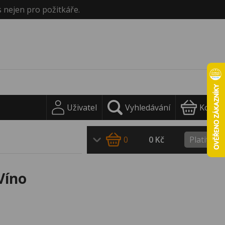
s nejen pro požitkáře.
Uživatel
Vyhledávání
Košík
0
0 Kč
Platit
Víno