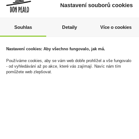
Nastavení souborů cookies
Souhlas
Detaily
Více o cookies
Rudolf Braun Belgická
Diplomatico Reserva
85% extra hořká
Exclusiva 0,7l 40%
čokoláda 100g
(dárkové balení 1
Nastavení cookies: Aby všechno fungovalo, jak má.
sklenička)
89 Kč
Používáme cookies, aby se vám web dobře prohlížel a vše fungovalo
1 049 Kč
- od vyhledávání až po akce, které vás zajímají. Navíc nám tím
Cena za:
1 ks
pomůžete web zlepšovat.
Skladem:
100 - 500 ks
Cena za:
1 ks
Skladem:
5 - 50 ks