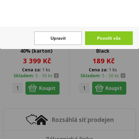
Upravit
Povolit vše
Ron La Cruz 1992 0,7l
Plnička dutinek P&S
40% (karton)
Black
3 399 Kč
189 Kč
Cena za:
1 ks
Cena za:
1 ks
Skladem:
5 - 50 ks
Skladem:
5 - 50 ks
Rozsáhlá síť prodejen