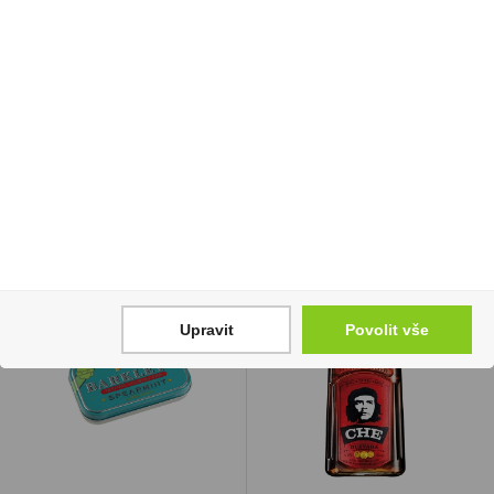
Doutníky Casa Turrent
Stará myslivecká
1880 Oscuro Short
Reserve 0,7l 40%
Robusto
309 Kč
1 399 Kč
Cena za:
1 ks
Skladem:
5 - 50 ks
Cena za:
krabičku (10 ks)
Skladem:
5 - 50 krabiček
Upravit
Povolit vše