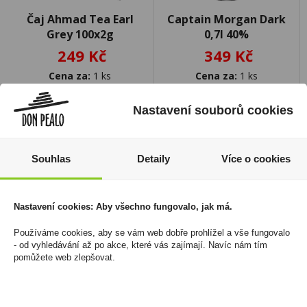
Čaj Ahmad Tea Earl
Captain Morgan Dark
Grey 100x2g
0,7l 40%
249 Kč
349 Kč
Cena za:
1 ks
Cena za:
1 ks
Skladem:
5 - 50 ks
Skladem:
5 - 50 ks
Nastavení souborů cookies
Souhlas
Detaily
Více o cookies
Nastavení cookies: Aby všechno fungovalo, jak má.
Používáme cookies, aby se vám web dobře prohlížel a vše fungovalo
- od vyhledávání až po akce, které vás zajímají. Navíc nám tím
pomůžete web zlepšovat.