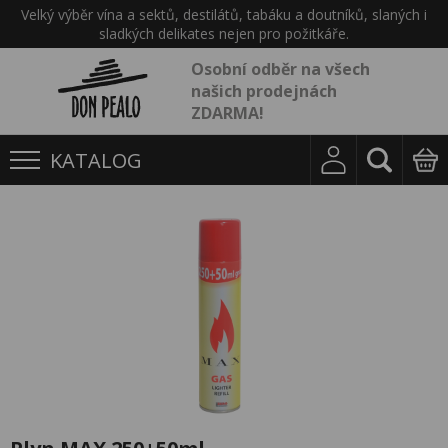
Velký výběr vína a sektů, destilátů, tabáku a doutníků, slaných i
sladkých delikates nejen pro požitkáře.
Osobní odběr na všech
našich prodejnách
ZDARMA!
KATALOG