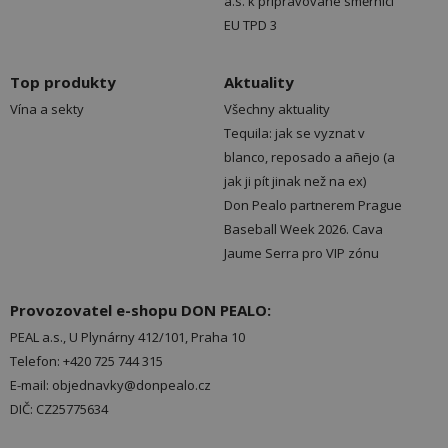
a.s. k připravované směrnici
EU TPD 3
Top produkty
Aktuality
Vína a sekty
Všechny aktuality
Tequila: jak se vyznat v
blanco, reposado a añejo (a
jak ji pít jinak než na ex)
Don Pealo partnerem Prague
Baseball Week 2026. Cava
Jaume Serra pro VIP zónu
Provozovatel e-shopu DON PEALO:
PEAL a.s., U Plynárny 412/101, Praha 10
Telefon: +420 725 744 315
E-mail: objednavky@donpealo.cz
DIČ: CZ25775634