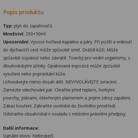
Popis produktu
Typ:
plyn do zapalovačů
Množství:
250+50ml
Upozornění:
Vysoce hořlavá kapalina a páry. Při požití a vniknutí
do dýchacích cest může způsobit smrt. Dráždí kůži. Může
způsobit ospalost nebo závratě. Toxický pro vodní organismy, s
dlouhodobými účinky. Opakovaná expozice může způsobit
vysušení nebo popraskání kůže.
Uchovávejte mimo dosah dětí. NEVYVOLÁVEJTE zvracení.
Zamezte vdechování par. Chraňte před teplem, horkými
povrchy, jiskrami, otevřeným plamenem a jinými zdroji zapálení.
Zákaz kouření. Zabraňte uvolnění do životního prostředí.
Odstraňte obsah/obal v souladu s místními právními předpisy.
Další informace:
Signální slovo: Nebezpečí.