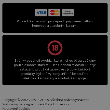
V našich kamenných prodejnách přijímáme platby v
hotovosti a platebními kartami.
Stránky obsahují výrobky, které mohou být prodávány
pouze osobám starším 18 let. Osobám mladším 18 let je
zakázáno prodávat tabákové výrobky, kuřácké
pomůcky, bylinné výrobky určené ke kouření,
elektronické cigarety a alkoholické nápoje.
Copyright © 2012-2025 PEAL a.s. Všechna práva vyhrazena.
Webdesign a programování
MagicHouse s.r.o.
Nastavení Cookies