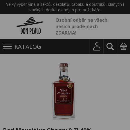
Velký výběr vína a sektů, destilátů, tabáku a doutníků, slaných i
sladkých delikates nejen pro požitkáře.
Osobní odběr na všech
našich prodejnách
ZDARMA!
KATALOG