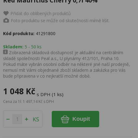
Red Mauritius Cherry 0,7l 40%
Přidat do oblíbených produktů
Foto produktu se může od skutečnosti mírně lišit.
Kód produktu:
41291800
Skladem:
5 - 50 ks
Zobrazená skladová dostupnost je aktuální na centrálním
skladě společnosti Peal a.s., U plynárny 412/101, Praha 10.
Pokud máte vybrán osobní odběr na některé jiné naší prodejně,
nemusí mít Vámi objednané zboží skladem a zakázka pro Vás
bude připravena v co nejkratší možné době.
1 048 Kč
s DPH (1 ks)
Cena za 1l: 1 497,14 Kč s DPH
KS
Koupit