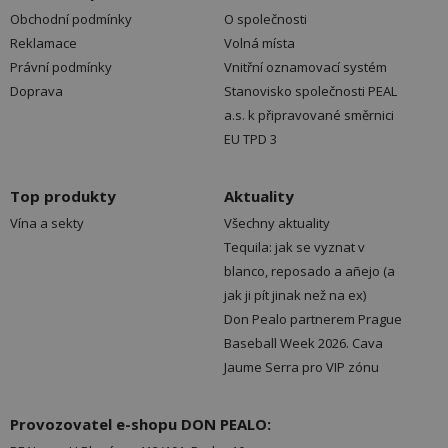
Obchodní podmínky
O společnosti
Reklamace
Volná místa
Právní podmínky
Vnitřní oznamovací systém
Doprava
Stanovisko společnosti PEAL
a.s. k připravované směrnici
EU TPD 3
Top produkty
Aktuality
Vína a sekty
Všechny aktuality
Tequila: jak se vyznat v
blanco, reposado a añejo (a
jak ji pít jinak než na ex)
Don Pealo partnerem Prague
Baseball Week 2026. Cava
Jaume Serra pro VIP zónu
Provozovatel e-shopu DON PEALO: