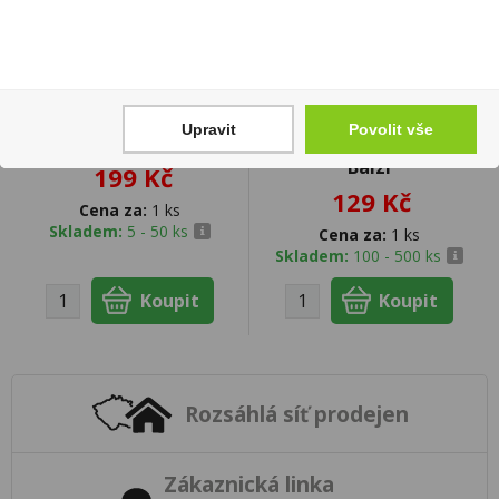
Grapefruitový likér
Pinot Grigio Delle
Upravit
Povolit vše
Srdce 0,5l 15% Fruko
Venezie DOC 0,75l I
Balzi
199 Kč
129 Kč
Cena za:
1 ks
Skladem:
5 - 50 ks
Cena za:
1 ks
Skladem:
100 - 500 ks
Rozsáhlá síť prodejen
Zákaznická linka