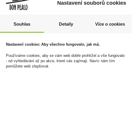
Nastavení souborů cookies
Souhlas
Detaily
Více o cookies
Doutníky Gurkha
Zapalovač Clipper
Nicaragua Series
CKJ11RH Shiny Beetle
Robusto 5x52
806 Kč
Nastavení cookies: Aby všechno fungovalo, jak má.
4 499 Kč
Cena za:
balení (24 ks)
Používáme cookies, aby se vám web dobře prohlížel a vše fungovalo
Skladem:
50 - 100 balení
Cena za:
krabičku (20 ks)
- od vyhledávání až po akce, které vás zajímají. Navíc nám tím
Skladem:
do 5 krabiček
pomůžete web zlepšovat.