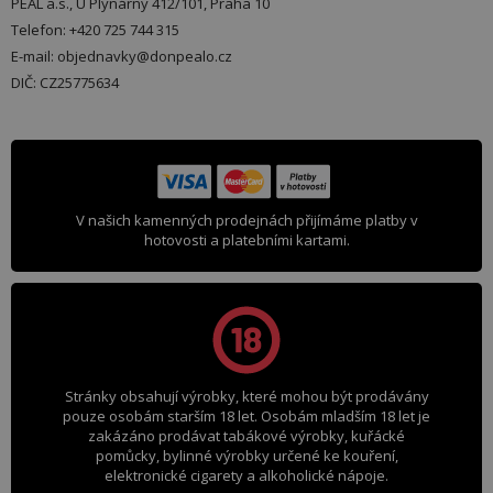
PEAL a.s., U Plynárny 412/101, Praha 10
Telefon: +420 725 744 315
E-mail: objednavky@donpealo.cz
DIČ: CZ25775634
V našich kamenných prodejnách přijímáme platby v
hotovosti a platebními kartami.
Stránky obsahují výrobky, které mohou být prodávány
pouze osobám starším 18 let. Osobám mladším 18 let je
zakázáno prodávat tabákové výrobky, kuřácké
pomůcky, bylinné výrobky určené ke kouření,
elektronické cigarety a alkoholické nápoje.