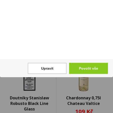
246 Kč
Cena za:
krabičku (1 ks)
Skladem:
100 - 500
Cena za:
1 ks
krabiček
Skladem:
5 - 50 ks
Upravit
Povolit vše
Doutníky Stanislaw
Chardonnay 0,75l
Robusto Black Line
Chateau Valtice
Glass
109 Kč