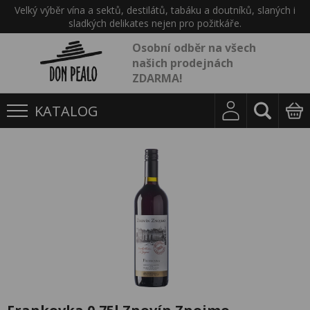
Velký výběr vína a sektů, destilátů, tabáku a doutníků, slaných i
sladkých delikates nejen pro požitkáře.
Osobní odběr na všech
našich prodejnách
ZDARMA!
KATALOG