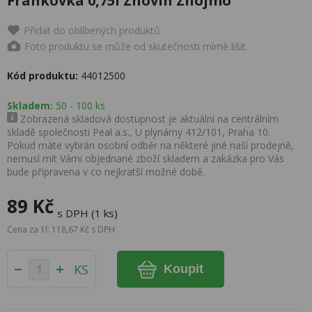
Frankovka 0,75l Znovín Znojmo
Přidat do oblíbených produktů
Foto produktu se může od skutečnosti mírně lišit.
Kód produktu:
44012500
Skladem:
50 - 100 ks
Zobrazená skladová dostupnost je aktuální na centrálním
skladě společnosti Peal a.s., U plynárny 412/101, Praha 10.
Pokud máte vybrán osobní odběr na některé jiné naší prodejně,
nemusí mít Vámi objednané zboží skladem a zakázka pro Vás
bude připravena v co nejkratší možné době.
89 Kč
s DPH (1 ks)
Cena za 1l: 118,67 Kč s DPH
KS
Koupit