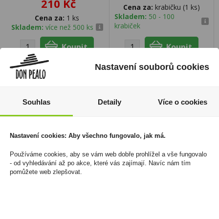
210 Kč
Cena za:
krabičku (1 ks)
Skladem:
50 - 100
Cena za:
1 ks
krabiček
Skladem:
více než 500 ks
Nastavení souborů cookies
Souhlas
Detaily
Více o cookies
Nastavení cookies: Aby všechno fungovalo, jak má.
Používáme cookies, aby se vám web dobře prohlížel a vše fungovalo
- od vyhledávání až po akce, které vás zajímají. Navíc nám tím
pomůžete web zlepšovat.
Doutníky Dannemann
Liquid Oxva Ox Passion
Moods Silver Filter 10ks
Salt 10ml Berries Burst
20mg/ml
169 Kč