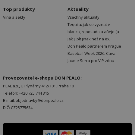
Top produkty
Aktuality
Vína a sekty
Všechny aktuality
Tequila: jak se vyznat v
blanco, reposado a añejo (a
jak ji pít jinak než na ex)
Don Pealo partnerem Prague
Baseball Week 2026. Cava
Jaume Serra pro VIP zónu
Provozovatel e-shopu DON PEALO:
PEAL a.s., U Plynárny 412/101, Praha 10
Telefon: +420 725 744 315
E-mail: objednavky@donpealo.cz
DIČ: CZ25775634