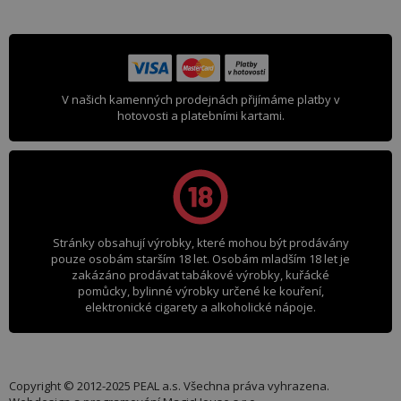
V našich kamenných prodejnách přijímáme platby v
hotovosti a platebními kartami.
Stránky obsahují výrobky, které mohou být prodávány
pouze osobám starším 18 let. Osobám mladším 18 let je
zakázáno prodávat tabákové výrobky, kuřácké
pomůcky, bylinné výrobky určené ke kouření,
elektronické cigarety a alkoholické nápoje.
Copyright © 2012-2025 PEAL a.s. Všechna práva vyhrazena.