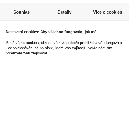
Fleur Muscat
Maldon Kalahari Desert
semisweet rosé 0,75l
Salt 250g Kalahárská
Souhlas
Detaily
Více o cookies
pouštní sůl 250g
65 Kč
99 Kč
Cena za:
1 ks
Nastavení cookies: Aby všechno fungovalo, jak má.
Skladem:
100 - 500 ks
Cena za:
1 ks
Skladem:
50 - 100 ks
Používáme cookies, aby se vám web dobře prohlížel a vše fungovalo
- od vyhledávání až po akce, které vás zajímají. Navíc nám tím
pomůžete web zlepšovat.