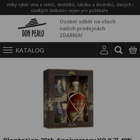
Velký výběr vína a sektů, destilátů, tabáku a doutníků, slaných i
sladkých delikates nejen pro požitkáře.
Osobní odběr na všech
našich prodejnách
ZDARMA!
KATALOG