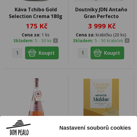
Káva Tchibo Gold
Doutníky JDN Antaňo
Selection Crema 180g
Gran Perfecto
175 Kč
3 999 Kč
Cena za:
1 ks
Cena za:
krabičku (20 ks)
Skladem:
5 - 50 ks
Skladem:
5 - 50 krabiček
Nastavení souborů cookies