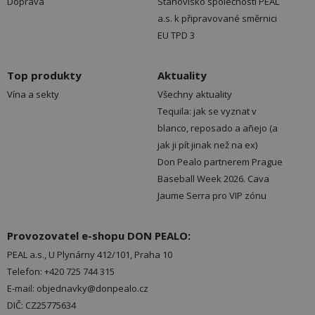
Doprava
Stanovisko společnosti PEAL
a.s. k připravované směrnici
EU TPD 3
Top produkty
Aktuality
Vína a sekty
Všechny aktuality
Tequila: jak se vyznat v
blanco, reposado a añejo (a
jak ji pít jinak než na ex)
Don Pealo partnerem Prague
Baseball Week 2026. Cava
Jaume Serra pro VIP zónu
Provozovatel e-shopu DON PEALO:
PEAL a.s., U Plynárny 412/101, Praha 10
Telefon: +420 725 744 315
E-mail: objednavky@donpealo.cz
DIČ: CZ25775634