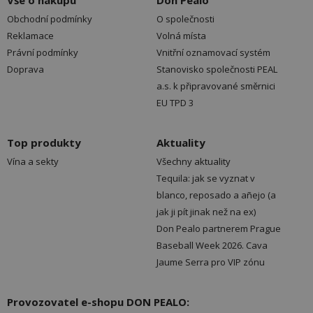
Vše o nákupu
Don Pealo
Obchodní podmínky
O společnosti
Reklamace
Volná místa
Právní podmínky
Vnitřní oznamovací systém
Doprava
Stanovisko společnosti PEAL
a.s. k připravované směrnici
EU TPD 3
Top produkty
Aktuality
Vína a sekty
Všechny aktuality
Tequila: jak se vyznat v
blanco, reposado a añejo (a
jak ji pít jinak než na ex)
Don Pealo partnerem Prague
Baseball Week 2026. Cava
Jaume Serra pro VIP zónu
Provozovatel e-shopu DON PEALO: