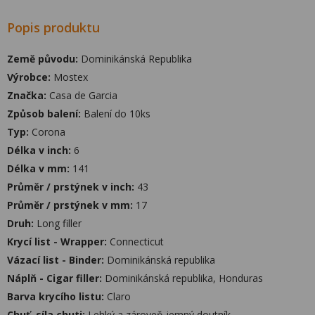
Popis produktu
Země původu:
Dominikánská Republika
Výrobce:
Mostex
Značka:
Casa de Garcia
Způsob balení:
Balení do 10ks
Typ:
Corona
Délka v inch:
6
Délka v mm:
141
Průměr / prstýnek v inch:
43
Průměr / prstýnek v mm:
17
Druh:
Long filler
Krycí list - Wrapper:
Connecticut
Vázací list - Binder:
Dominikánská republika
Náplň - Cigar filler:
Dominikánská republika, Honduras
Barva krycího listu:
Claro
Chuť, síla chuti:
Lehký a zároveň jemný doutník.