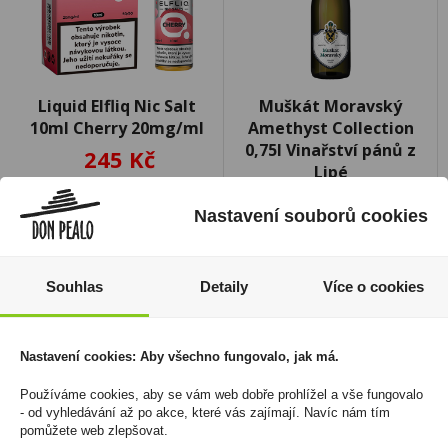
Liquid Elfliq Nic Salt
Muškát Moravský
10ml Cherry 20mg/ml
Amethyst Collection
0,75l Vinařství pánů z
245 Kč
Lipé
Cena za:
1 ks
150 Kč
Skladem:
100 - 500 ks
Nastavení souborů cookies
Cena za:
1 ks
Skladem:
50 - 100 ks
Souhlas
Detaily
Více o cookies
Nastavení cookies: Aby všechno fungovalo, jak má.
Používáme cookies, aby se vám web dobře prohlížel a vše fungovalo
- od vyhledávání až po akce, které vás zajímají. Navíc nám tím
pomůžete web zlepšovat.