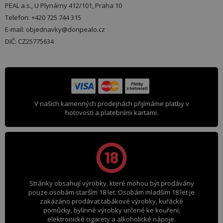
PEAL a.s., U Plynárny 412/101, Praha 10
Telefon: +420 725 744 315
E-mail: objednavky@donpealo.cz
DIČ: CZ25775634
V našich kamenných prodejnách přijímáme platby v
hotovosti a platebními kartami.
Stránky obsahují výrobky, které mohou být prodávány
pouze osobám starším 18 let. Osobám mladším 18 let je
zakázáno prodávat tabákové výrobky, kuřácké
pomůcky, bylinné výrobky určené ke kouření,
elektronické cigarety a alkoholické nápoje.