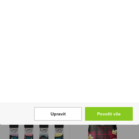
Whisky Glenfiddich
Tequila Padre Azul
12YO 0,7l 40% (tuba)
Blanco 0,7 40%
849 Kč
1 899 Kč
Cena za:
1 ks
Cena za:
1 ks
Skladem:
50 - 100 ks
Skladem:
do 5 ks
Upravit
Povolit vše