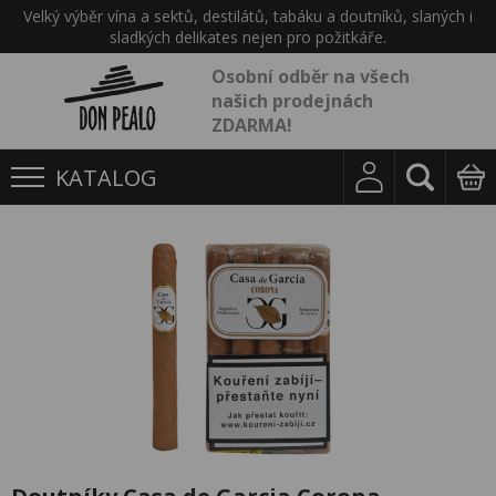
Velký výběr vína a sektů, destilátů, tabáku a doutníků, slaných i
sladkých delikates nejen pro požitkáře.
Osobní odběr na všech
našich prodejnách
ZDARMA!
KATALOG