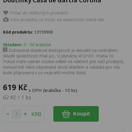
Doutníky Casa de Garcia Corona
Přidat do oblíbených produktů
Foto produktu se může od skutečnosti mírně lišit.
Kód produktu:
13159900
Skladem:
5 - 50 krabiček
Zobrazená skladová dostupnost je aktuální na centrálním
skladě společnosti Peal a.s., U plynárny 412/101, Praha 10.
Pokud máte vybrán osobní odběr na některé jiné naší prodejně,
nemusí mít Vámi objednané zboží skladem a zakázka pro Vás
bude připravena v co nejkratší možné době.
619 Kč
s DPH (krabička - 10 ks)
62 Kč / 1 ks
KRB
Koupit