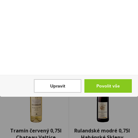
slaném nálevu 3x80g
Ploom Marine U
89 Kč
1 250 Kč
Cena za:
1 ks
Cena za:
balení (10 ks)
Skladem:
5 - 50 ks
Skladem:
5 - 50 balení
Upravit
Povolit vše
Tramín červený 0,75l
Rulandské modré 0,75l
Chateau Valtice
Habánské Sklepy