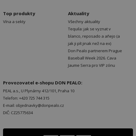
Top produkty
Aktuality
Vína a sekty
Všechny aktuality
Tequila: jak se vyznat v
blanco, reposado a añejo (a
jak ji pít jinak než na ex)
Don Pealo partnerem Prague
Baseball Week 2026. Cava
Jaume Serra pro VIP zónu
Provozovatel e-shopu DON PEALO:
PEAL a.s., U Plynárny 412/101, Praha 10
Telefon: +420 725 744 315
E-mail: objednavky@donpealo.cz
DIČ: CZ25775634