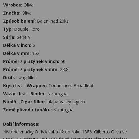
Výrobce:
Oliva
Značka:
Oliva
Způsob balení:
Balení nad 20ks
Typ:
Double Toro
Série:
Serie V
Délka v inch:
6
Délka v mm:
152
Průměr / prstýnek v inch:
60
Průměr / prstýnek v mm:
23,8
Druh:
Long filler
Krycí list - Wrapper:
Connecticut Broadleaf
Vázací list - Binder:
Nikaragua
Náplň - Cigar filler:
Jalapa Valley Ligero
Země původu tabáku:
Nikaragua
Další informace:
Historie značky OLIVA sahá až do roku 1886. Gilberto Oliva se