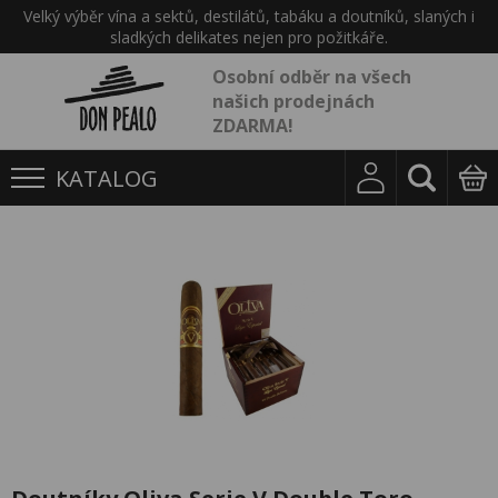
Velký výběr vína a sektů, destilátů, tabáku a doutníků, slaných i
sladkých delikates nejen pro požitkáře.
Osobní odběr na všech
našich prodejnách
ZDARMA!
KATALOG