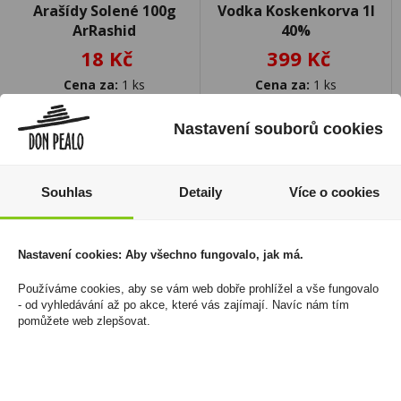
Arašídy Solené 100g
Vodka Koskenkorva 1l
ArRashid
40%
18 Kč
399 Kč
Cena za:
1 ks
Cena za:
1 ks
Skladem:
více než 500 ks
Skladem:
5 - 50 ks
Nastavení souborů cookies
Souhlas
Detaily
Více o cookies
Nastavení cookies: Aby všechno fungovalo, jak má.
Používáme cookies, aby se vám web dobře prohlížel a vše fungovalo
- od vyhledávání až po akce, které vás zajímají. Navíc nám tím
pomůžete web zlepšovat.
Don Fernando Tuňák ve
Tabáková náplň Evo for